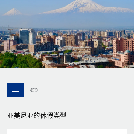
全球合同工入职与管理
合同工薪酬结算计算器
登录
Nederlands
探索全球合同工的结算货币选项与结算速度
PEO
成长阶段
外包复杂雇佣任务
Français
初创企业
通过 REMOTE 学习
为成长型企业量身打造的全球敏捷型人力资源与薪资解决方案
Deutsch
研究与指引
基础设施
中型市场
Remote Embedded
案例研究
通过定制化人力资源解决方案扩展团队
Español
将人力资源无缝融入工作流程
人力资源术语表
企业
Italiano
平台
面向大型企业的全球化人力资源服务
核对表和模板
团队的内置核心人力资源功能
Português (Portugal)
职位描述库
连接
概览
新的
与我们携手合作
日本語
使用我们的 MCP 将任何人工智能工具与 Remote 平台相连
战略技术合作伙伴
网络研讨会
集成
灵活地将全球人力资源嵌入您的平台
한국어
亚美尼亚的休假类型
活动
借助核心业务工具简化流程
成为合作伙伴
中文（简体）
新闻室
与我们共探合作机遇