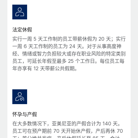
服务
薪金与人才洞察
Remote Build
即将推出
咨询专家
集成与人工智能自动化咨询
洞察中心
获得全球人力资源与合规方面的专家帮助
法定休假
获得支持
背景调查
案例研究
实行一周 5 天工作制的员工带薪休假为 20 天；实行
简化候选人筛选流程
查看全部资源
一周 6 天工作制的员工为 24 天。对于从事高度神
经、情绪或智力负担较大或存在职业风险的特定类别
合规守望台
员工，可延长年假至最多 25 个工作日。每位员工每
防范合规风险
博客
年亦享有 12 天带薪公共假期。
设备管理
Why owned entities are key to maintaining
EOR compliance
在全球范围内配置和跟踪 IT 设备
As the global workforce continues to expand in response
实体设立
to the demands of today’s labor market, the...
快速建立合规实体
了解更多
怀孕与产假
人员调配与搬迁
在大多数情况下，亚美尼亚的产假合计为 140 天。
轻松搬迁员工
员工可在预产期前 70 天开始休产假，产后再休 70
What a Workday global payroll implementation