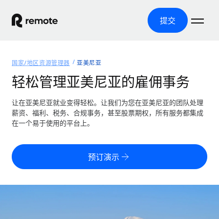
提交
首页
国家/地区资源管理器
亚美尼亚
产品
轻松管理亚美尼亚的雇佣事务
解决方案
全球招聘
让在亚美尼亚就业变得轻松。让我们为您在亚美尼亚的团队处理
薪资、福利、税务、合规事务，甚至股票期权，所有服务都集成
全球薪资管理
资源
在一个易于使用的平台上。
覆盖全球
轻松运行合规薪资
国家/地区资源管理器
定价
工具与计算器
第三方雇佣托管服务
按国家/地区查找全球雇佣支持
预订演示
零实体成本实现全球扩张
误分类风险计算工具
美国各州浏览器
按国家/地区检查员工误分类风险
第三方合同工托管服务
简化美国各州的招聘
中文（简体）
全球合规聘用合同工
员工成本计算器
Remote 无惧对比
计算任何国家的员工总成本
合同工管理
English
了解我们的竞争优势