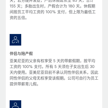
天；若分娩并发症，产后休假延长至 85 天，合计
福利
actually looks like
155 天；多胎出生时，产假合计为 180 天。休假期
轻松管理员工福利
Most teams hear "payroll implementation" and picture a
间按员工平均工资的 100% 支付，但上限为最低工
six-month project with a dedicated team....
资的五倍。
了解更多
伴侣与陪产假
亚美尼亚的父亲有权享受 5 天的带薪假期，按平均
工资的 100% 支付。所有 5 天须在子女出生后 30
天内使用。亚美尼亚目前不承认同性伴侣关系，因此
同性伴侣的父母无权享受该假期。公司可自行为员工
提供带薪育儿假。