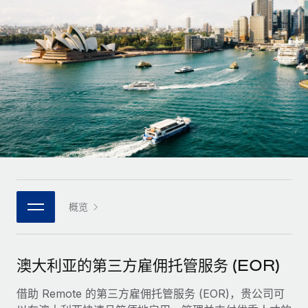
全球合同工入职与管理
合同工薪酬结算计算器
登录
Nederlands
探索全球合同工的结算货币选项与结算速度
PEO
成长阶段
外包复杂雇佣任务
Français
初创企业
通过 REMOTE 学习
为成长型企业量身打造的全球敏捷型人力资源与薪资解决方案
Deutsch
研究与指引
基础设施
中型市场
Remote Embedded
案例研究
通过定制化人力资源解决方案扩展团队
Español
将人力资源无缝融入工作流程
人力资源术语表
企业
Italiano
平台
面向大型企业的全球化人力资源服务
核对表和模板
团队的内置核心人力资源功能
Português (Portugal)
职位描述库
连接
概览
新的
与我们携手合作
日本語
使用我们的 MCP 将任何人工智能工具与 Remote 平台相连
战略技术合作伙伴
网络研讨会
集成
灵活地将全球人力资源嵌入您的平台
한국어
澳大利亚的第三方雇佣托管服务 (EOR)
活动
借助核心业务工具简化流程
成为合作伙伴
中文（简体）
新闻室
借助 Remote 的第三方雇佣托管服务 (EOR)，贵公司可
与我们共探合作机遇