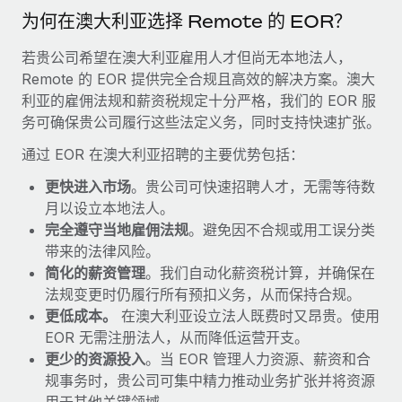
福利
actually looks like
为何在澳大利亚选择 Remote 的 EOR？
轻松管理员工福利
Most teams hear "payroll implementation" and picture a
若贵公司希望在澳大利亚雇用人才但尚无本地法人，
six-month project with a dedicated team....
Remote 的 EOR 提供完全合规且高效的解决方案。澳大
了解更多
利亚的雇佣法规和薪资税规定十分严格，我们的 EOR 服
务可确保贵公司履行这些法定义务，同时支持快速扩张。
通过 EOR 在澳大利亚招聘的主要优势包括：
更快进入市场
。贵公司可快速招聘人才，无需等待数
月以设立本地法人。
完全遵守当地雇佣法规
。避免因不合规或用工误分类
带来的法律风险。
简化的薪资管理
。我们自动化薪资税计算，并确保在
法规变更时仍履行所有预扣义务，从而保持合规。
更低成本。
在澳大利亚设立法人既费时又昂贵。使用
EOR 无需注册法人，从而降低运营开支。
更少的资源投入
。当 EOR 管理人力资源、薪资和合
规事务时，贵公司可集中精力推动业务扩张并将资源
用于其他关键领域。