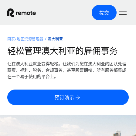
提交
首页
国家/地区资源管理器
澳大利亚
产品
轻松管理澳大利亚的雇佣事务
解决方案
全球招聘
让在澳大利亚就业变得轻松。让我们为您在澳大利亚的团队处理
薪资、福利、税务、合规事务，甚至股票期权，所有服务都集成
全球薪资管理
资源
在一个易于使用的平台上。
覆盖全球
轻松运行合规薪资
国家/地区资源管理器
定价
工具与计算器
第三方雇佣托管服务
按国家/地区查找全球雇佣支持
预订演示
零实体成本实现全球扩张
误分类风险计算工具
美国各州浏览器
按国家/地区检查员工误分类风险
第三方合同工托管服务
简化美国各州的招聘
中文（简体）
全球合规聘用合同工
员工成本计算器
Remote 无惧对比
计算任何国家的员工总成本
合同工管理
English
了解我们的竞争优势