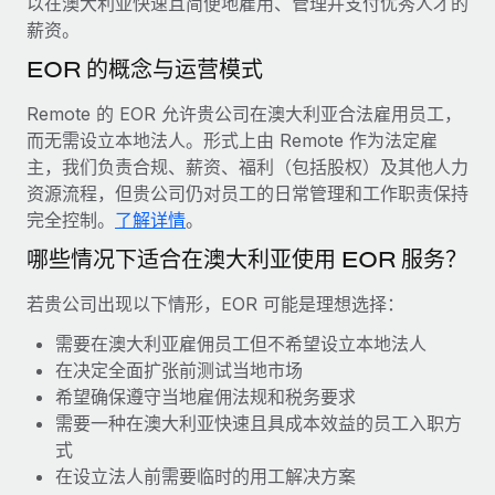
以在澳大利亚快速且简便地雇用、管理并支付优秀人才的
服务
薪金与人才洞察
Remote Build
即将推出
薪资。
咨询专家
集成与人工智能自动化咨询
洞察中心
EOR 的概念与运营模式
获得全球人力资源与合规方面的专家帮助
获得支持
Remote 的 EOR 允许贵公司在澳大利亚合法雇用员工，
背景调查
案例研究
而无需设立本地法人。形式上由 Remote 作为法定雇
简化候选人筛选流程
查看全部资源
主，我们负责合规、薪资、福利（包括股权）及其他人力
资源流程，但贵公司仍对员工的日常管理和工作职责保持
合规守望台
完全控制。
了解详情
。
防范合规风险
博客
哪些情况下适合在澳大利亚使用 EOR 服务？
设备管理
Why owned entities are key to maintaining
EOR compliance
在全球范围内配置和跟踪 IT 设备
若贵公司出现以下情形，EOR 可能是理想选择：
As the global workforce continues to expand in response
需要在澳大利亚雇佣员工但不希望设立本地法人
实体设立
to the demands of today’s labor market, the...
在决定全面扩张前测试当地市场
快速建立合规实体
希望确保遵守当地雇佣法规和税务要求
了解更多
需要一种在澳大利亚快速且具成本效益的员工入职方
人员调配与搬迁
式
轻松搬迁员工
在设立法人前需要临时的用工解决方案
What a Workday global payroll implementation