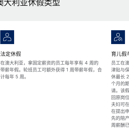
澳大利亚休假类型
法定休假
育儿假
在澳大利亚，拿固定薪资的员工每年享有 4 周的
员工在
带薪年假。轮班员工可额外获得 1 周带薪年假，合
津贴与
计每年 5 周。
休最长 
个月的
请。该
回原岗位。
夫妇可在
在提出申
先的陪产
周薪酬已