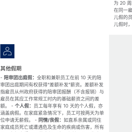
为 20
在同一雇
儿假的
儿假时，
其他假期
-
陪审团出庭假：
全职和兼职员工在前 10 天的陪
审团出庭期间有权获得“差额补发”薪资。差额补发
指雇员从州政府获得的陪审团报酬（不含报销）与
雇员在其应工作常规工时内的基础薪资之间的差
额。 -
个人假：
员工每年享有 10 天的个人假，亦
涵盖病假。在家庭紧急情况下，员工可按两天为单
位申请无薪假。 -
同情/丧假：
如直系亲属或同住
家庭成员死亡或遭遇危及生命的疾病或伤害，所有