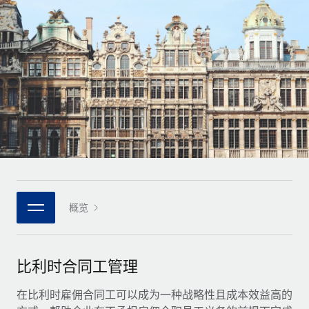
全球合同工入职与管理
合同工薪酬结算计算器
登录
Nederlands
探索全球合同工的结算货币选项与结算速度
PEO
成长阶段
外包复杂雇佣任务
Français
初创企业
通过 REMOTE 学习
为成长型企业量身打造的全球敏捷型人力资源与薪资解决方案
Deutsch
研究与指引
基础设施
中型市场
Remote Embedded
案例研究
通过定制化人力资源解决方案扩展团队
Español
将人力资源无缝融入工作流程
人力资源术语表
企业
Italiano
平台
面向大型企业的全球化人力资源服务
核对表和模板
团队的内置核心人力资源功能
Português (Portugal)
职位描述库
连接
概览
新的
与我们携手合作
日本語
使用我们的 MCP 将任何人工智能工具与 Remote 平台相连
战略技术合作伙伴
网络研讨会
集成
灵活地将全球人力资源嵌入您的平台
한국어
比利时合同工管理
活动
借助核心业务工具简化流程
成为合作伙伴
中文（简体）
新闻室
在比利时雇佣合同工可以成为一种战略性且成本效益高的
与我们共探合作机遇