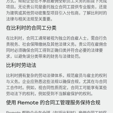
方式，帮助企业在不承担雇佣全职员工义务的前提下完成
服务
薪金与人才洞察
Remote Build
即将推出
项目。无论贵公司是委托独立合同工提供专业服务，还是
咨询专家
集成与人工智能自动化咨询
为建筑或其他劳动密集型项目引入分包商，了解比利时的
洞察中心
获得全球人力资源与合规方面的专家帮助
法律与相关法规至关重要。
获得支持
在比利时的合同工分类
背景调查
案例研究
简化候选人筛选流程
查看全部资源
在比利时，合同工通常被视为独立的自雇人士，需自行负
Cultivating a Thriving Remote-First Culture in
责税务、社会保障缴纳及其他法律义务。贵公司在雇佣合
Partnership with Remote
合规守望台
同时必须确保合同工得到正确归类并符合必要的法律要
防范合规风险
博客
At a glance Discover the evolution of TheyDo, a pioneering
求，以避免误分类带来的财务与法律处罚。
journey management platform that has...
设备管理
Why owned entities are key to maintaining
比利时劳动法
EOR compliance
在全球范围内配置和跟踪 IT 设备
了解更多
比利时拥有复杂的劳动法律体系，规范雇员与雇主的权利
As the global workforce continues to expand in response
实体设立
与义务。企业应熟悉这些法规以确保合规，尤其在与合同
to the demands of today’s labor market, the...
快速建立合规实体
工合作时。例如，视合同性质而定，合同工可能享有某些
Reverse Tech's strategic partnership with
Remote for contractor management and
了解更多
劳动法下的权利，例如受到不当解雇保护的权利。
人员调配与搬迁
payroll
使用 Remote 的合同工管理服务保持合规
轻松搬迁员工
Reverse Tech at a glance Health and wellness startup,
What a Workday global payroll implementation
Reverse Tech, partnered with Remote to manage...
Remote 帮助企业在全球（包括比利时）雇佣合同工时保