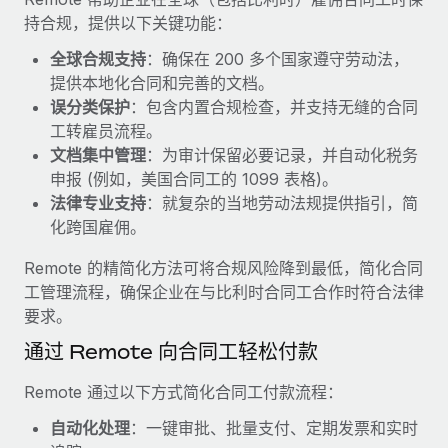
福利
actually looks like
持合规，提供以下关键功能：
轻松管理员工福利
了解更多
Most teams hear "payroll implementation" and picture a
全球合规支持
：确保在 200 多个国家遵守劳动法，
six-month project with a dedicated team....
提供本地化合同和完善的文档。
误分类保护
：包含内置合规检查，并支持无缝的合同
了解更多
工转雇员流程。
文档集中管理
：为审计保留必要记录，并自动化税务
申报 (例如，美国合同工的 1099 表格)。
法律专业支持
：就复杂的当地劳动法规提供指引，简
化跨国雇佣。
Remote 的精简化方法可将合规风险降到最低，简化合同
工管理流程，确保企业在与比利时合同工合作时符合法律
要求。
通过 Remote 向合同工轻松付款
Remote 通过以下方式简化合同工付款流程：
自动化处理
：一键审批、批量支付、定期发票和实时