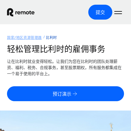
提交
首页
国家/地区资源管理器
比利时
产品
轻松管理比利时的雇佣事务
解决方案
全球招聘
让在比利时就业变得轻松。让我们为您在比利时的团队处理薪
资、福利、税务、合规事务，甚至股票期权，所有服务都集成在
全球薪资管理
资源
一个易于使用的平台上。
覆盖全球
轻松运行合规薪资
国家/地区资源管理器
定价
工具与计算器
第三方雇佣托管服务
按国家/地区查找全球雇佣支持
预订演示
零实体成本实现全球扩张
误分类风险计算工具
美国各州浏览器
按国家/地区检查员工误分类风险
第三方合同工托管服务
简化美国各州的招聘
中文（简体）
全球合规聘用合同工
员工成本计算器
Remote 无惧对比
计算任何国家的员工总成本
合同工管理
English
了解我们的竞争优势