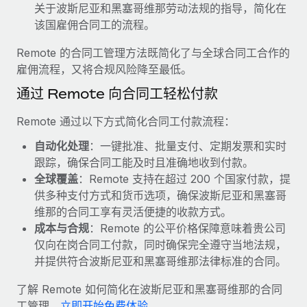
福利
actually looks like
关于波斯尼亚和黑塞哥维那劳动法规的指导，简化在
轻松管理员工福利
了解更多
该国雇佣合同工的流程。
Most teams hear "payroll implementation" and picture a
six-month project with a dedicated team....
Remote 的合同工管理方法既简化了与全球合同工合作的
雇佣流程，又将合规风险降至最低。
了解更多
通过 Remote 向合同工轻松付款
Remote 通过以下方式简化合同工付款流程：
自动化处理
：一键批准、批量支付、定期发票和实时
跟踪，确保合同工能及时且准确地收到付款。
全球覆盖
：Remote 支持在超过 200 个国家付款，提
供多种支付方式和货币选项，确保波斯尼亚和黑塞哥
维那的合同工享有灵活便捷的收款方式。
成本与合规
：Remote 的公平价格保障意味着贵公司
仅向在岗合同工付款，同时确保完全遵守当地法规，
并提供符合波斯尼亚和黑塞哥维那法律标准的合同。
了解 Remote 如何简化在波斯尼亚和黑塞哥维那的合同
工管理，
立即开始免费体验
。