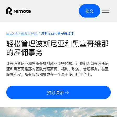
提交
首页
国家/地区资源管理器
波斯尼亚和黑塞哥维那
产品
轻松管理波斯尼亚和黑塞哥维那
的雇佣事务
解决方案
全球招聘
全球薪资管理
让在波斯尼亚和黑塞哥维那就业变得轻松。让我们为您在波斯尼
资源
覆盖全球
轻松运行合规薪资
亚和黑塞哥维那的团队处理薪资、福利、税务、合规事务，甚至
国家/地区资源管理器
股票期权，所有服务都集成在一个易于使用的平台上。
定价
工具与计算器
第三方雇佣托管服务
按国家/地区查找全球雇佣支持
零实体成本实现全球扩张
误分类风险计算工具
美国各州浏览器
预订演示
按国家/地区检查员工误分类风险
第三方合同工托管服务
简化美国各州的招聘
中文（简体）
全球合规聘用合同工
员工成本计算器
Remote 无惧对比
计算任何国家的员工总成本
合同工管理
English
了解我们的竞争优势