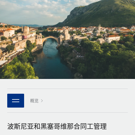
全球合同工入职与管理
合同工薪酬结算计算器
登录
Nederlands
探索全球合同工的结算货币选项与结算速度
PEO
成长阶段
外包复杂雇佣任务
Français
初创企业
通过 REMOTE 学习
为成长型企业量身打造的全球敏捷型人力资源与薪资解决方案
Deutsch
研究与指引
基础设施
中型市场
Remote Embedded
案例研究
通过定制化人力资源解决方案扩展团队
Español
将人力资源无缝融入工作流程
人力资源术语表
企业
Italiano
平台
面向大型企业的全球化人力资源服务
核对表和模板
团队的内置核心人力资源功能
Português (Portugal)
职位描述库
连接
新的
与我们携手合作
日本語
使用我们的 MCP 将任何人工智能工具与 Remote 平台相连
概览
战略技术合作伙伴
网络研讨会
集成
灵活地将全球人力资源嵌入您的平台
한국어
活动
借助核心业务工具简化流程
成为合作伙伴
波斯尼亚和黑塞哥维那合同工管理
中文（简体）
新闻室
与我们共探合作机遇