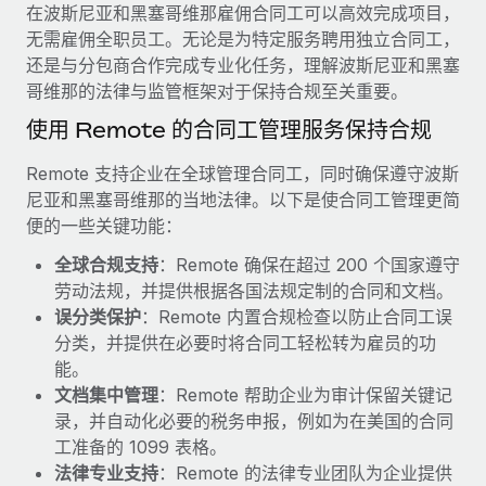
服务
在波斯尼亚和黑塞哥维那雇佣合同工可以高效完成项目，
薪金与人才洞察
Remote Build
即将推出
无需雇佣全职员工。无论是为特定服务聘用独立合同工，
咨询专家
集成与人工智能自动化咨询
洞察中心
还是与分包商合作完成专业化任务，理解波斯尼亚和黑塞
获得全球人力资源与合规方面的专家帮助
哥维那的法律与监管框架对于保持合规至关重要。
获得支持
背景调查
案例研究
使用 Remote 的合同工管理服务保持合规
简化候选人筛选流程
查看全部资源
Remote 支持企业在全球管理合同工，同时确保遵守波斯
Cultivating a Thriving Remote-First Culture in
Partnership with Remote
合规守望台
尼亚和黑塞哥维那的当地法律。以下是使合同工管理更简
防范合规风险
便的一些关键功能：
博客
At a glance Discover the evolution of TheyDo, a pioneering
journey management platform that has...
全球合规支持
：Remote 确保在超过 200 个国家遵守
设备管理
Why owned entities are key to maintaining
劳动法规，并提供根据各国法规定制的合同和文档。
EOR compliance
在全球范围内配置和跟踪 IT 设备
了解更多
误分类保护
：Remote 内置合规检查以防止合同工误
As the global workforce continues to expand in response
分类，并提供在必要时将合同工轻松转为雇员的功
实体设立
to the demands of today’s labor market, the...
能。
快速建立合规实体
Reverse Tech's strategic partnership with
文档集中管理
：Remote 帮助企业为审计保留关键记
Remote for contractor management and
了解更多
人员调配与搬迁
payroll
录，并自动化必要的税务申报，例如为在美国的合同
轻松搬迁员工
工准备的 1099 表格。
Reverse Tech at a glance Health and wellness startup,
法律专业支持
：Remote 的法律专业团队为企业提供
What a Workday global payroll implementation
Reverse Tech, partnered with Remote to manage...