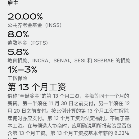
雇主
服务
薪金与人才洞察
Remote Build
即将推出
咨询专家
20.00%
集成与人工智能自动化咨询
洞察中心
获得全球人力资源与合规方面的专家帮助
公共养老金基金（INSS）
获得支持
8.0%
背景调查
案例研究
遣散基金（FGTS）
简化候选人筛选流程
查看全部资源
5.8%
Cultivating a Thriving Remote-First Culture in
Partnership with Remote
合规守望台
教育捐款、INCRA、SENAI、SESI 和 SEBRAE 的捐款
防范合规风险
博客
At a glance Discover the evolution of TheyDo, a pioneering
1%–3%
journey management platform that has...
设备管理
工伤保险
Why owned entities are key to maintaining
EOR compliance
第 13 个月工资
在全球范围内配置和跟踪 IT 设备
了解更多
As the global workforce continues to expand in response
俗称“圣诞奖金”的第 13 个月工资，金额等同于一个月的
实体设立
to the demands of today’s labor market, the...
薪资。第一半须在 11 月 30 日之前支付，另一半须在 12
快速建立合规实体
Reverse Tech's strategic partnership with
月 20 日之前支付。按比例计算的第 13 个月工资在解除
Remote for contractor management and
了解更多
雇佣时亦应支付。第 13 个月工资为法定福利，不属于基
人员调配与搬迁
payroll
本工资。在与候选人协商时，应明确说明所报薪资是否包
轻松搬迁员工
Reverse Tech at a glance Health and wellness startup,
含第 13 个月工资。第 13 个月工资按基本年薪的 8.33%
What a Workday global payroll implementation
Reverse Tech, partnered with Remote to manage...