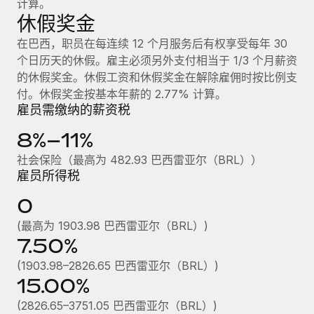
计算。
福利
actually looks like
休假奖金
轻松管理员工福利
了解更多
Most teams hear "payroll implementation" and picture a
在巴西，职员在每连续 12 个月服务后有权享受每年 30
six-month project with a dedicated team....
个日历天的休假。雇主必须另外支付相当于 1/3 个月薪资
了解更多
的休假奖金。休假工资和休假奖金在解除雇佣时按比例支
付。休假奖金按基本年薪的 2.77% 计算。
雇员需缴纳的薪资税
8%–11%
社会保险（最高为 482.93 巴西雷亚尔（BRL））
雇员所得税
0
(最高为 1903.98 巴西雷亚尔（BRL）)
7.50%
(1903.98–2826.65 巴西雷亚尔（BRL）)
15.00%
(2826.65–3751.05 巴西雷亚尔（BRL）)