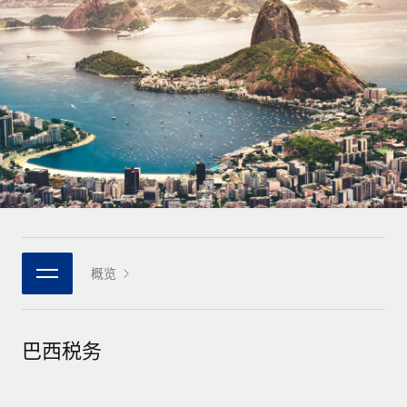
全球合同工入职与管理
合同工薪酬结算计算器
登录
Nederlands
探索全球合同工的结算货币选项与结算速度
PEO
成长阶段
外包复杂雇佣任务
Français
初创企业
通过 REMOTE 学习
为成长型企业量身打造的全球敏捷型人力资源与薪资解决方案
Deutsch
研究与指引
基础设施
中型市场
Remote Embedded
案例研究
通过定制化人力资源解决方案扩展团队
Español
将人力资源无缝融入工作流程
人力资源术语表
企业
Italiano
平台
面向大型企业的全球化人力资源服务
核对表和模板
团队的内置核心人力资源功能
Português (Portugal)
职位描述库
连接
概览
新的
与我们携手合作
日本語
使用我们的 MCP 将任何人工智能工具与 Remote 平台相连
战略技术合作伙伴
网络研讨会
集成
灵活地将全球人力资源嵌入您的平台
한국어
巴西税务
活动
借助核心业务工具简化流程
成为合作伙伴
中文（简体）
新闻室
与我们共探合作机遇