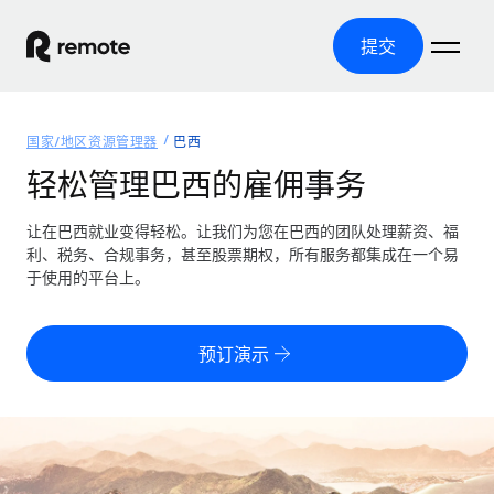
提交
首页
国家/地区资源管理器
巴西
产品
轻松管理巴西的雇佣事务
解决方案
全球招聘
让在巴西就业变得轻松。让我们为您在巴西的团队处理薪资、福
利、税务、合规事务，甚至股票期权，所有服务都集成在一个易
全球薪资管理
资源
于使用的平台上。
覆盖全球
轻松运行合规薪资
国家/地区资源管理器
定价
工具与计算器
第三方雇佣托管服务
按国家/地区查找全球雇佣支持
预订演示
零实体成本实现全球扩张
误分类风险计算工具
美国各州浏览器
按国家/地区检查员工误分类风险
第三方合同工托管服务
简化美国各州的招聘
中文（简体）
全球合规聘用合同工
员工成本计算器
Remote 无惧对比
计算任何国家的员工总成本
合同工管理
English
了解我们的竞争优势