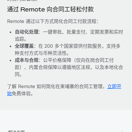
福利
actually looks like
通过 Remote 向合同工轻松付款
轻松管理员工福利
了解更多
Most teams hear "payroll implementation" and picture a
six-month project with a dedicated team....
Remote 通过以下方式简化合同工付款流程：
了解更多
自动化处理
：一键审批、批量支付、定期发票和实时
追踪。
全球覆盖
：在 200 多个国家提供付款服务，支持多
种支付方式与币种灵活性。
成本与合规
：公平价格保障（仅向在岗合同工付
款）、内置合规保障以遵循地区法规，以及本地化合
同。
了解 Remote 如何简化在柬埔寨的合同工管理，
立即开
始
免费体验。