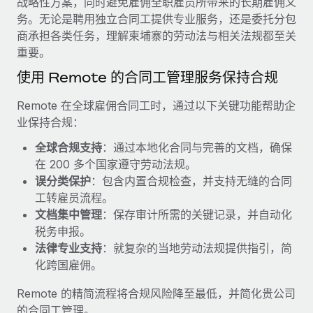
战略性方案，同时避免雇佣全职雇员所带来的长期雇佣义
服务
薪金与人才洞察
Remote Build
即将推出
务。无论是聘用独立合同工提供专业服务，还是委托分包
咨询专家
集成与人工智能自动化咨询
商承担各类任务，理解柬埔寨的劳动法与相关法规都至关
洞察中心
获得全球人力资源与合规方面的专家帮助
重要。
获得支持
使用 Remote 的合同工管理服务保持合规
背景调查
案例研究
简化候选人筛选流程
查看全部资源
Remote 在全球雇佣合同工时，通过以下关键功能帮助企
Cultivating a Thriving Remote-First Culture in
业保持合规：
Partnership with Remote
合规守望台
防范合规风险
博客
全球合规支持
：通过本地化合同与完善的文档，确保
At a glance Discover the evolution of TheyDo, a pioneering
在 200 多个国家遵守劳动法规。
journey management platform that has...
设备管理
Why owned entities are key to maintaining
误分类保护
：包含内置合规检查，并支持无缝的合同
EOR compliance
在全球范围内配置和跟踪 IT 设备
了解更多
工转雇员流程。
文档集中管理
：保存审计所需的关键记录，并自动化
As the global workforce continues to expand in response
实体设立
税务申报。
to the demands of today’s labor market, the...
快速建立合规实体
Reverse Tech's strategic partnership with
法律专业支持
：就复杂的当地劳动法规提供指引，简
Remote for contractor management and
了解更多
化跨国雇佣。
人员调配与搬迁
payroll
轻松搬迁员工
Reverse Tech at a glance Health and wellness startup,
Remote 的精简流程将合规风险降至最低，并简化贵公司
What a Workday global payroll implementation
Reverse Tech, partnered with Remote to manage...
的合同工管理。