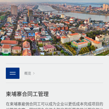
全球合同工入职与管理
合同工薪酬结算计算器
登录
Nederlands
探索全球合同工的结算货币选项与结算速度
PEO
成长阶段
外包复杂雇佣任务
Français
初创企业
通过 REMOTE 学习
为成长型企业量身打造的全球敏捷型人力资源与薪资解决方案
Deutsch
研究与指引
基础设施
中型市场
Remote Embedded
案例研究
通过定制化人力资源解决方案扩展团队
Español
将人力资源无缝融入工作流程
人力资源术语表
企业
Italiano
平台
面向大型企业的全球化人力资源服务
核对表和模板
团队的内置核心人力资源功能
Português (Portugal)
职位描述库
连接
概览
新的
与我们携手合作
日本語
使用我们的 MCP 将任何人工智能工具与 Remote 平台相连
战略技术合作伙伴
网络研讨会
集成
灵活地将全球人力资源嵌入您的平台
한국어
柬埔寨合同工管理
活动
借助核心业务工具简化流程
成为合作伙伴
中文（简体）
新闻室
在柬埔寨雇佣合同工可以成为企业以更低成本完成项目的
与我们共探合作机遇