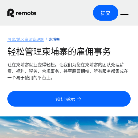
提交
首页
国家/地区资源管理器
柬埔寨
产品
轻松管理柬埔寨的雇佣事务
解决方案
全球招聘
让在柬埔寨就业变得轻松。让我们为您在柬埔寨的团队处理薪
资、福利、税务、合规事务，甚至股票期权，所有服务都集成在
全球薪资管理
资源
一个易于使用的平台上。
覆盖全球
轻松运行合规薪资
国家/地区资源管理器
定价
工具与计算器
第三方雇佣托管服务
按国家/地区查找全球雇佣支持
预订演示
零实体成本实现全球扩张
误分类风险计算工具
美国各州浏览器
按国家/地区检查员工误分类风险
第三方合同工托管服务
简化美国各州的招聘
中文（简体）
全球合规聘用合同工
员工成本计算器
Remote 无惧对比
计算任何国家的员工总成本
合同工管理
English
了解我们的竞争优势