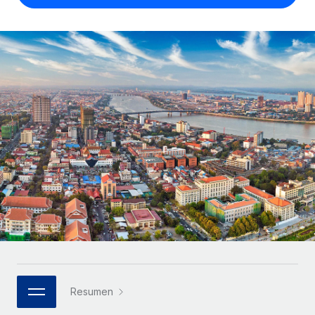
Compáranos con otras empresas.
Iniciar sesión
Contractor Management
Nederlands
Calculadora de pagos a autónomos
Integra y gestiona a autónomos globalmente.
Descubre opciones de divisas y tiempos de pago para
ETAPAS DE CRECIMIENTO
Français
autónomos globales.
PEO
Startups
Externaliza tareas laborales complejas.
Deutsch
Soluciones ágiles de RR. HH. globales y nóminas para
APRENDIZAJE CON REMOTE
empresas en crecimiento.
Español
Guías y recursos
INFRAESTRUCTURA
Mediana empresa
Conexión Remote
Casos prácticos
Amplía tu equipo con soluciones de RR. HH.
Italiano
Integra los RR. HH. en tus flujos de trabajo sin
personalizadas.
Glosario de RR. HH.
complicaciones.
Português (Portugal)
Empresa
Listas de verificación y plantillas
Plataforma
RR. HH. globales para grandes empresas.
日本語
Funciones esenciales de RR. HH. integradas para tu
Biblioteca de descripciones de puestos
equipo.
한국어
ASOCIARSE
Webinarios
Conectar
Nuevo
Socios tecnológicos estratégicos
Resumen
中文（简体）
Conecta cualquier herramienta de IA con Remote
Eventos
Integra la gestión de los RR. HH. globales en tu
mediante nuestro MCP.