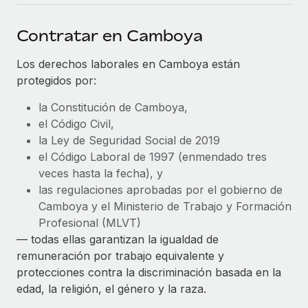
plataforma de forma flexible.
Sala de prensa
Integraciones
Contratar en Camboya
Asociarse
Optimiza los procesos con herramientas empresariales
Información sobre salarios y talento
Descubre oportunidades de colaborar con nosotros.
esenciales.
Los derechos laborales en Camboya están
Centro de información
protegidos por:
Remote Build
Próximamente
Consultoría de integraciones y automatización con IA.
Obtén ayuda
SERVICIOS
la Constitución de Camboya,
el Código Civil,
Pregunta a un experto
Consulta todos los recursos
la Ley de Seguridad Social de 2019
CASOS PRÁCTICOS
Obtén ayuda de gente experta en RR. HH. globales
el Código Laboral de 1997 (enmendado tres
y cumplimiento normativo.
veces hasta la fecha), y
BLOG
las regulaciones aprobadas por el gobierno de
Comprobaciones de antecedentes
Nómina global
Camboya y el Ministerio de Trabajo y Formación
Simplifica los procesos de cribado de candidatos.
Profesional (MLVT)
EOR y PEO
— todas ellas garantizan la igualdad de
Cumplimiento normativo
Contractor Management
remuneración por trabajo equivalente y
Adelántate a los riesgos de cumplimiento
protecciones contra la discriminación basada en la
normativo.
Impuestos
edad, la religión, el género y la raza.
Gestión de dispositivos