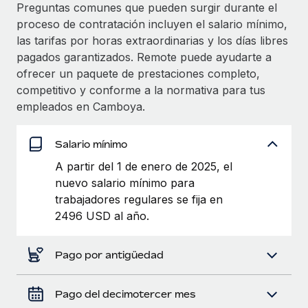
Explora el blog
Preguntas comunes que pueden surgir durante el
Proporciona dispositivos tecnológicos y contrólalos
proceso de contratación incluyen el salario mínimo,
en todo el mundo.
las tarifas por horas extraordinarias y los días libres
BLOG
pagados garantizados. Remote puede ayudarte a
Apertura de entidades
ofrecer un paquete de prestaciones completo,
Abre entidades conforme a la legalidad enseguida.
Novedades de producto de Remote:
competitivo y conforme a la normativa para tus
Integraciones con Gusto y Xero y Contractor
Movilidad y reubicación
Management Plus
empleados en Camboya.
Reubica a los empleados con facilidad.
La misión de Remote sigue siendo ayudar a empresas de
Salario mínimo
todos los tamaños a contratar, gestionar y...
Prestaciones
A partir del 1 de enero de 2025, el
Gestiona las prestaciones de los empleados sin
Más información
nuevo salario mínimo para
complicaciones.
trabajadores regulares se fija en
2496 USD al año.
Pento se convierte en un empleador equitativo
con Remote
Pago por antigüedad
Gestionar las nóminas internamente es complicado. Tardas
semanas en hacerlo manualmente y, al mes...
Pago del decimotercer mes
Más información