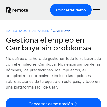
Concertar demo
Inicio
EXPLORADOR DE PAÍSES
CAMBOYA
Productos
Gestiona el empleo en
Camboya sin problemas
Soluciones
EMPLEO GLOBAL
Nómina global
No sufras a la hora de gestionar todo lo relacionado
Recursos
COBERTURA MUNDIAL
Gestiona las nóminas de forma sencilla y conforme a la
con el empleo en Camboya. Nos encargamos de las
Explorador de países
legalidad.
nóminas, las prestaciones, los impuestos, el
Precios
HERRAMIENTAS Y CALCULADORAS
Consulta el soporte del empleo global según el país.
cumplimiento normativo e incluso las opciones
Employer of Record
Calculadora del riesgo de clasificación errónea
sobre acciones de tu equipo en este país, y todo en
Explorador estatal de EE. UU.
Expándete en todo el mundo sin gastar en entidades.
Consulta el riesgo de clasificación errónea por país.
una plataforma fácil de usar.
Simplifica la contratación en todos los estados de EE.
Español
Contractor of Record
Calculadora del coste por empleado
UU.
Contrata a autónomos en cualquier parte del mundo
Calcula lo que cuestan los empleados en total en
Concertar demostración
English
Comparador de Remote
cumpliendo la normativa.
cualquier país.