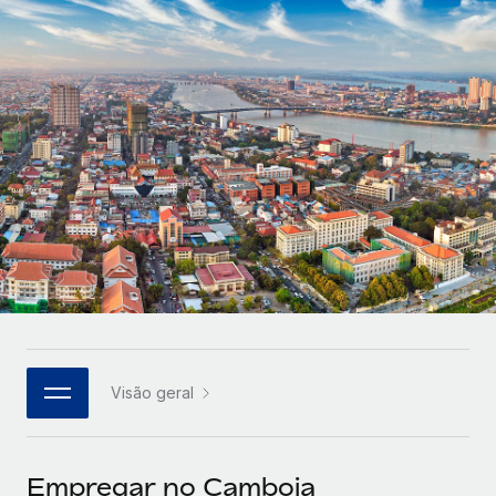
Parceiros tecnológicos estratégicos
Français
Integre os RH globais na sua plataforma de forma
SERVICES
flexível
Deutsch
Perguntar a um especialista
Obtenha apoio especializado em RH e
Español
CASE STUDIES
conformidade globais
Italiano
Português (Portugal)
日本語
한국어
Visão geral
中文（简体）
Empregar no Camboja