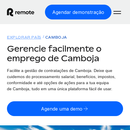
Agendar demonstração
Início
EXPLORAR PAÍS
CAMBOJA
Produtos
Gerencie facilmente o
emprego de Camboja
Soluções
EMPREGO GLOBAL
Processamento Salarial
Facilite a gestão de contratações
de
Camboja. Deixe que
Preçário
COBERTURA GLOBAL
Processamento salarial fácil e em conformidade
cuidemos do processamento salarial, benefícios, impostos,
Explorador de países
conformidade e até opções de ações para a tua equipa
Employer of Record
de
Camboja, tudo em uma única plataforma fácil de usar.
Encontra apoio para emprego global por país
Expanda globalmente sem custos de constituição de
Português (Portugal)
Comparar a Remote
entidades
Agende uma demo
Veja como nos comparamos com os outros
English
Contractor Management
Integra e gere trabalhadores independentes
Início de sessão
Nederlands
TORNE-SE NOSSO PARCEIRO
globalmente