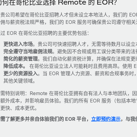
为何在哥伦比亚选择 Remote 的 EOR？
若贵公司希望在哥伦比亚招聘人才但未设立本地法人，我们的 EO
雇佣与薪资税法规严格，我们的 EOR 服务可确保贵公司遵守相
过 EOR 在哥伦比亚招聘的主要优势包括：
更快进入市场
。贵公司可快速招聘人才，无需等待数月以设立
完全遵守当地雇佣法规
。避免因不合规或用工误分类带来的法
简化的薪资管理
。我们自动化薪资税计算，并确保在法规变更
降低成本。
在哥伦比亚设立法人可能耗时且费用高昂。使用 E
更少的资源投入
。当 EOR 管理人力资源、薪资和合规事务
其他关键领域。
需特别说明：Remote 在哥伦比亚拥有自有法人与本地团队
和额外成本，并影响雇员体验。我们的所有 EOR 服务（包括本
应更快、成本更优。
需了解更多并亲自体验我们的 EOR 平台，
立即预约演示
，与我