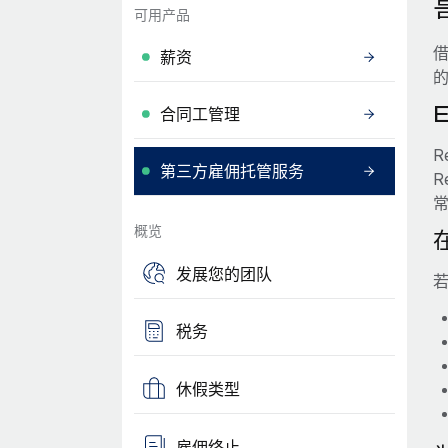
可用产品
借
薪资
合同工管理
R
第三方雇佣托管服务
R
概览
发展您的团队
若
税务
休假类型
雇佣终止