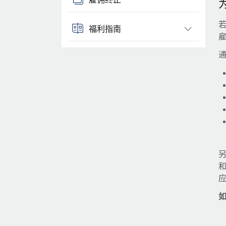
福利指南
通
另
如