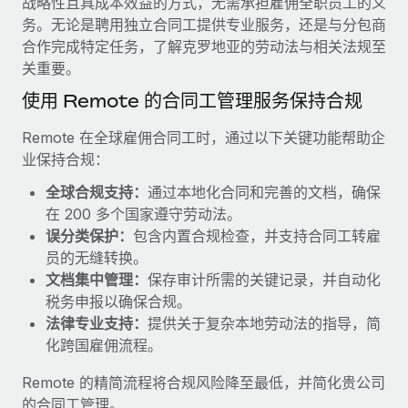
战略性且具成本效益的方式，无需承担雇佣全职员工的义
服务
薪金与人才洞察
Remote Build
即将推出
务。无论是聘用独立合同工提供专业服务，还是与分包商
咨询专家
集成与人工智能自动化咨询
合作完成特定任务，了解克罗地亚的劳动法与相关法规至
洞察中心
获得全球人力资源与合规方面的专家帮助
关重要。
获得支持
使用 Remote 的合同工管理服务保持合规
背景调查
案例研究
简化候选人筛选流程
查看全部资源
Remote 在全球雇佣合同工时，通过以下关键功能帮助企
Cultivating a Thriving Remote-First Culture in
业保持合规：
Partnership with Remote
合规守望台
防范合规风险
博客
全球合规支持：
通过本地化合同和完善的文档，确保
At a glance Discover the evolution of TheyDo, a pioneering
在 200 多个国家遵守劳动法。
journey management platform that has...
设备管理
Why owned entities are key to maintaining
误分类保护：
包含内置合规检查，并支持合同工转雇
EOR compliance
在全球范围内配置和跟踪 IT 设备
了解更多
员的无缝转换。
文档集中管理：
保存审计所需的关键记录，并自动化
As the global workforce continues to expand in response
实体设立
税务申报以确保合规。
to the demands of today’s labor market, the...
快速建立合规实体
Reverse Tech's strategic partnership with
法律专业支持：
提供关于复杂本地劳动法的指导，简
Remote for contractor management and
了解更多
化跨国雇佣流程。
人员调配与搬迁
payroll
轻松搬迁员工
Reverse Tech at a glance Health and wellness startup,
Remote 的精简流程将合规风险降至最低，并简化贵公司
What a Workday global payroll implementation
Reverse Tech, partnered with Remote to manage...
的合同工管理。