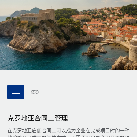
全球合同工入职与管理
合同工薪酬结算计算器
登录
Nederlands
探索全球合同工的结算货币选项与结算速度
PEO
成长阶段
外包复杂雇佣任务
Français
初创企业
通过 REMOTE 学习
为成长型企业量身打造的全球敏捷型人力资源与薪资解决方案
Deutsch
研究与指引
基础设施
中型市场
Remote Embedded
案例研究
通过定制化人力资源解决方案扩展团队
Español
将人力资源无缝融入工作流程
人力资源术语表
企业
Italiano
平台
面向大型企业的全球化人力资源服务
核对表和模板
团队的内置核心人力资源功能
Português (Portugal)
职位描述库
连接
概览
新的
与我们携手合作
日本語
使用我们的 MCP 将任何人工智能工具与 Remote 平台相连
战略技术合作伙伴
网络研讨会
集成
灵活地将全球人力资源嵌入您的平台
한국어
克罗地亚合同工管理
活动
借助核心业务工具简化流程
成为合作伙伴
中文（简体）
新闻室
在克罗地亚雇佣合同工可以成为企业在完成项目时的一种
与我们共探合作机遇