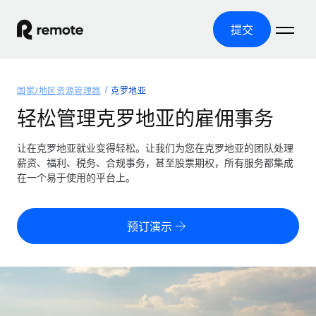
提交
首页
国家/地区资源管理器
克罗地亚
产品
轻松管理克罗地亚的雇佣事务
解决方案
全球招聘
让在克罗地亚就业变得轻松。让我们为您在克罗地亚的团队处理
薪资、福利、税务、合规事务，甚至股票期权，所有服务都集成
全球薪资管理
资源
在一个易于使用的平台上。
覆盖全球
轻松运行合规薪资
国家/地区资源管理器
定价
工具与计算器
第三方雇佣托管服务
按国家/地区查找全球雇佣支持
预订演示
零实体成本实现全球扩张
误分类风险计算工具
美国各州浏览器
按国家/地区检查员工误分类风险
第三方合同工托管服务
简化美国各州的招聘
中文（简体）
全球合规聘用合同工
员工成本计算器
Remote 无惧对比
计算任何国家的员工总成本
合同工管理
English
了解我们的竞争优势