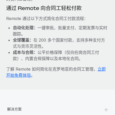
福利
actually looks like
通过 Remote 向合同工轻松付款
轻松管理员工福利
了解更多
Most teams hear "payroll implementation" and picture a
six-month project with a dedicated team....
Remote 通过以下方式简化合同工付款流程：
了解更多
自动化处理：
一键审批、批量支付、定期发票与实时
跟踪。
全球覆盖：
在 200 多个国家付款，支持多种支付方
式与货币灵活性。
成本与合规：
公平价格保障（仅向在岗合同工付
款）、内置合规保障以及本地化合同。
了解 Remote 如何简化在克罗地亚的合同工管理，
立即
开始免费体验
。
+
解决方案