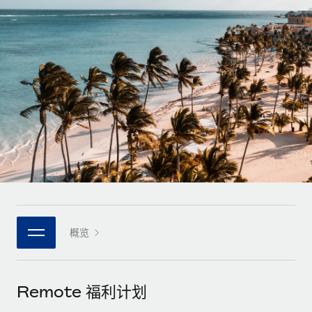
全球合同工入职与管理
合同工薪酬结算计算器
登录
Nederlands
探索全球合同工的结算货币选项与结算速度
PEO
成长阶段
外包复杂雇佣任务
Français
初创企业
通过 REMOTE 学习
为成长型企业量身打造的全球敏捷型人力资源与薪资解决方案
Deutsch
研究与指引
基础设施
中型市场
Remote Embedded
案例研究
通过定制化人力资源解决方案扩展团队
Español
将人力资源无缝融入工作流程
人力资源术语表
企业
Italiano
平台
面向大型企业的全球化人力资源服务
核对表和模板
团队的内置核心人力资源功能
Português (Portugal)
职位描述库
连接
新的
与我们携手合作
日本語
使用我们的 MCP 将任何人工智能工具与 Remote 平台相连
概览
战略技术合作伙伴
网络研讨会
集成
灵活地将全球人力资源嵌入您的平台
한국어
活动
借助核心业务工具简化流程
成为合作伙伴
Remote 福利计划
中文（简体）
新闻室
与我们共探合作机遇