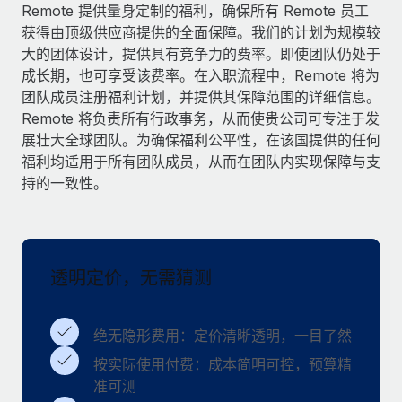
服务
Remote 提供量身定制的福利，确保所有 Remote 员工
薪金与人才洞察
Remote Build
即将推出
获得由顶级供应商提供的全面保障。我们的计划为规模较
咨询专家
集成与人工智能自动化咨询
洞察中心
大的团体设计，提供具有竞争力的费率。即使团队仍处于
获得全球人力资源与合规方面的专家帮助
成长期，也可享受该费率。在入职流程中，Remote 将为
获得支持
团队成员注册福利计划，并提供其保障范围的详细信息。
背景调查
案例研究
Remote 将负责所有行政事务，从而使贵公司可专注于发
简化候选人筛选流程
查看全部资源
展壮大全球团队。为确保福利公平性，在该国提供的任何
福利均适用于所有团队成员，从而在团队内实现保障与支
合规守望台
持的一致性。
防范合规风险
博客
设备管理
Why owned entities are key to maintaining
EOR compliance
在全球范围内配置和跟踪 IT 设备
透明定价，无需猜测
As the global workforce continues to expand in response
实体设立
to the demands of today’s labor market, the...
快速建立合规实体
了解更多
绝无隐形费用：定价清晰透明，一目了然
人员调配与搬迁
按实际使用付费：成本简明可控，预算精
轻松搬迁员工
准可测
What a Workday global payroll implementation