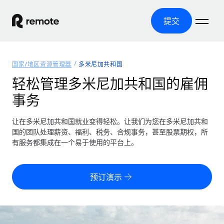
提交
首页
国家/地区资源管理器
多米尼加共和国
产品
轻松管理多米尼加共和国的雇佣
事务
解决方案
全球招聘
全球薪资管理
让在多米尼加共和国就业变得轻松。让我们为您在多米尼加共和
资源
覆盖全球
轻松运行合规薪资
国的团队处理薪资、福利、税务、合规事务，甚至股票期权，所
国家/地区资源管理器
有服务都集成在一个易于使用的平台上。
定价
工具与计算器
第三方雇佣托管服务
按国家/地区查找全球雇佣支持
零实体成本实现全球扩张
误分类风险计算工具
美国各州浏览器
预订演示
按国家/地区检查员工误分类风险
第三方合同工托管服务
简化美国各州的招聘
中文（简体）
全球合规聘用合同工
员工成本计算器
Remote 无惧对比
计算任何国家的员工总成本
合同工管理
English
了解我们的竞争优势