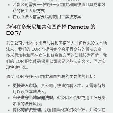
福利
actually looks like
若贵公司需要一种在多米尼加共和国快速且具成本效
轻松管理员工福利
益的员工入职方式
Most teams hear "payroll implementation" and picture a
在设立法人前需要临时的用工解决方案
six-month project with a dedicated team....
为何在多米尼加共和国选择 Remote 的
了解更多
EOR？
若贵公司计划在多米尼加共和国招聘人才但尚未设立本地
法人，我们的 EOR 可提供完全合规且高效的解决方案。
多米尼加共和国在雇佣和薪资税方面的法规较为严苛，我
们的 EOR 服务能确保贵公司满足这些法定义务，同时实
现快速扩张。
通过 EOR 在多米尼加共和国招聘的主要优势包括：
更快进入市场
。贵公司可快速招聘人才，无需等待数
月以设立本地法人。
完全遵守当地雇佣法规
。避免因不合规或用工误分类
带来的法律风险。
简化的薪资管理
。我们自动化薪资税计算，并确保在