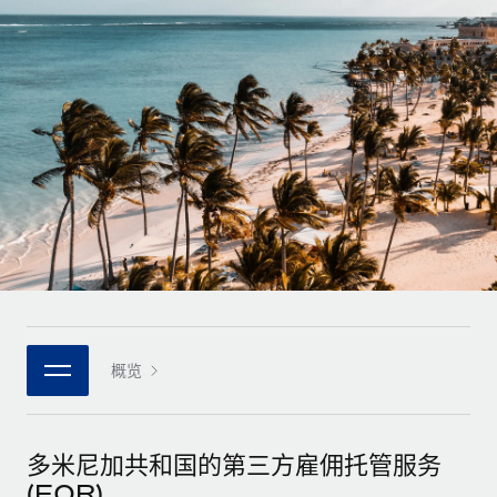
全球合同工入职与管理
合同工薪酬结算计算器
登录
Nederlands
探索全球合同工的结算货币选项与结算速度
PEO
成长阶段
外包复杂雇佣任务
Français
初创企业
通过 REMOTE 学习
为成长型企业量身打造的全球敏捷型人力资源与薪资解决方案
Deutsch
研究与指引
基础设施
中型市场
Remote Embedded
案例研究
通过定制化人力资源解决方案扩展团队
Español
将人力资源无缝融入工作流程
人力资源术语表
企业
Italiano
平台
面向大型企业的全球化人力资源服务
核对表和模板
团队的内置核心人力资源功能
Português (Portugal)
职位描述库
连接
新的
与我们携手合作
日本語
使用我们的 MCP 将任何人工智能工具与 Remote 平台相连
概览
战略技术合作伙伴
网络研讨会
集成
灵活地将全球人力资源嵌入您的平台
한국어
活动
借助核心业务工具简化流程
成为合作伙伴
多米尼加共和国的第三方雇佣托管服务
中文（简体）
新闻室
与我们共探合作机遇
(EOR)