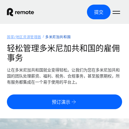
提交
首页
国家/地区资源管理器
多米尼加共和国
产品
轻松管理多米尼加共和国的雇佣
事务
解决方案
全球招聘
全球薪资管理
让在多米尼加共和国就业变得轻松。让我们为您在多米尼加共和
资源
覆盖全球
轻松运行合规薪资
国的团队处理薪资、福利、税务、合规事务，甚至股票期权，所
国家/地区资源管理器
有服务都集成在一个易于使用的平台上。
定价
工具与计算器
第三方雇佣托管服务
按国家/地区查找全球雇佣支持
零实体成本实现全球扩张
误分类风险计算工具
美国各州浏览器
预订演示
按国家/地区检查员工误分类风险
第三方合同工托管服务
简化美国各州的招聘
中文（简体）
全球合规聘用合同工
员工成本计算器
Remote 无惧对比
计算任何国家的员工总成本
合同工管理
English
了解我们的竞争优势