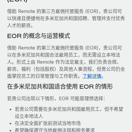
服务
薪金与人才洞察
Remote Build
即将推出
借助 Remote 的第三方雇佣托管服务 (EOR)，贵公司可
咨询专家
集成与人工智能自动化咨询
洞察中心
以快速且便捷地在多米尼加共和国招聘、管理并支付优秀
获得全球人力资源与合规方面的专家帮助
人才的薪资。
获得支持
背景调查
案例研究
EOR 的概念与运营模式
简化候选人筛选流程
查看全部资源
借助 Remote 的第三方雇佣托管服务 (EOR)，贵公司可
合规守望台
以在多米尼加共和国合法雇用员工，而无需设立本地法
防范合规风险
博客
人。形式上由 Remote 作为法定雇主，我们负责合规、
薪资、福利（包括股权）及其他人事流程，但贵公司仍全
设备管理
Why owned entities are key to maintaining
面掌控员工的日常管理与工作职责。
了解详情
。
EOR compliance
在全球范围内配置和跟踪 IT 设备
在多米尼加共和国适合使用 EOR 的情形
As the global workforce continues to expand in response
实体设立
to the demands of today’s labor market, the...
若贵公司出现以下情形，EOR 可能是理想选择：
快速建立合规实体
了解更多
若贵公司需要在多米尼加共和国雇用员工，但不希望
人员调配与搬迁
设立本地法人
轻松搬迁员工
在决定全面扩张前测试当地市场
What a Workday global payroll implementation
希望确保遵守当地雇佣法规和税务要求