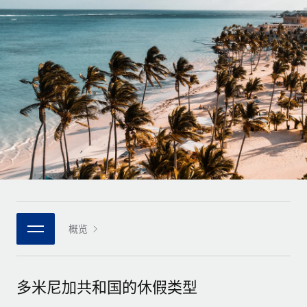
全球合同工入职与管理
合同工薪酬结算计算器
登录
Nederlands
探索全球合同工的结算货币选项与结算速度
PEO
成长阶段
外包复杂雇佣任务
Français
初创企业
通过 REMOTE 学习
为成长型企业量身打造的全球敏捷型人力资源与薪资解决方案
Deutsch
研究与指引
基础设施
中型市场
Remote Embedded
案例研究
通过定制化人力资源解决方案扩展团队
Español
将人力资源无缝融入工作流程
人力资源术语表
企业
Italiano
平台
面向大型企业的全球化人力资源服务
核对表和模板
团队的内置核心人力资源功能
Português (Portugal)
职位描述库
连接
新的
与我们携手合作
日本語
使用我们的 MCP 将任何人工智能工具与 Remote 平台相连
概览
战略技术合作伙伴
网络研讨会
集成
灵活地将全球人力资源嵌入您的平台
한국어
活动
借助核心业务工具简化流程
成为合作伙伴
多米尼加共和国的休假类型
中文（简体）
新闻室
与我们共探合作机遇