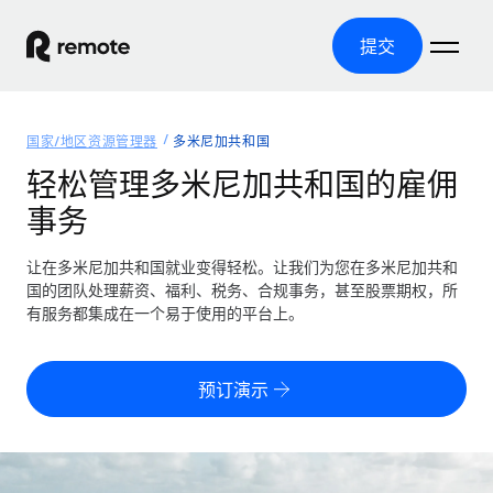
提交
首页
国家/地区资源管理器
多米尼加共和国
产品
轻松管理多米尼加共和国的雇佣
事务
解决方案
全球招聘
全球薪资管理
让在多米尼加共和国就业变得轻松。让我们为您在多米尼加共和
资源
覆盖全球
轻松运行合规薪资
国的团队处理薪资、福利、税务、合规事务，甚至股票期权，所
国家/地区资源管理器
有服务都集成在一个易于使用的平台上。
定价
工具与计算器
第三方雇佣托管服务
按国家/地区查找全球雇佣支持
零实体成本实现全球扩张
误分类风险计算工具
美国各州浏览器
预订演示
按国家/地区检查员工误分类风险
第三方合同工托管服务
简化美国各州的招聘
中文（简体）
全球合规聘用合同工
员工成本计算器
Remote 无惧对比
计算任何国家的员工总成本
合同工管理
English
了解我们的竞争优势