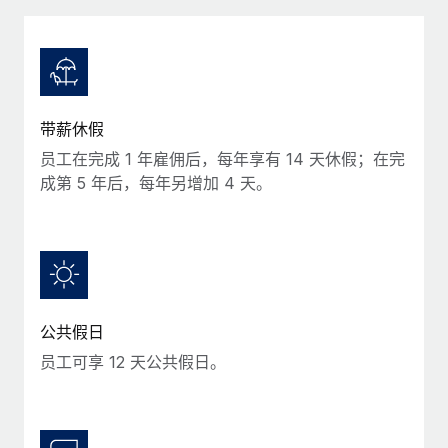
服务
薪金与人才洞察
Remote Build
即将推出
咨询专家
集成与人工智能自动化咨询
洞察中心
获得全球人力资源与合规方面的专家帮助
获得支持
背景调查
案例研究
带薪休假
简化候选人筛选流程
查看全部资源
员工在完成 1 年雇佣后，每年享有 14 天休假；在完
合规守望台
成第 5 年后，每年另增加 4 天。
防范合规风险
博客
设备管理
Why owned entities are key to maintaining
EOR compliance
在全球范围内配置和跟踪 IT 设备
As the global workforce continues to expand in response
实体设立
to the demands of today’s labor market, the...
公共假日
快速建立合规实体
员工可享 12 天公共假日。
了解更多
人员调配与搬迁
轻松搬迁员工
What a Workday global payroll implementation