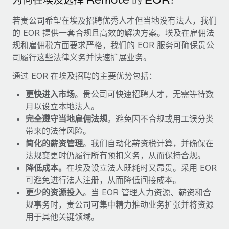
福利
actually looks like
轻松管理员工福利
若贵公司希望在埃及招聘优秀人才但当地没有法人，我们
Most teams hear "payroll implementation" and picture a
的 EOR 提供一套合规且高效的解决方案。埃及在雇佣法
six-month project with a dedicated team....
规和雇佣税方面要求严格，我们的 EOR 服务可确保贵公
了解更多
司履行这些法律义务并快速扩展业务。
通过 EOR 在埃及招聘的主要优势包括：
更快进入市场
。贵公司可快速招聘人才，无需等待数
月以设立本地法人。
完全遵守当地雇佣法规
。避免因不合规或用工误分类
带来的法律风险。
简化的薪资管理
。我们自动化薪资税计算，并确保在
法规变更时仍履行所有预扣义务，从而保持合规。
降低成本。
在埃及设立法人既耗时又昂贵。采用 EOR
可避免进行法人注册，从而降低间接成本。
更少的资源投入
。当 EOR 管理人力资源、薪资和合
规事务时，贵公司可集中精力推动业务扩张并将资源
用于其他关键领域。