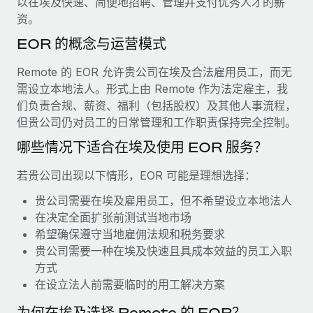
以在埃及快速、简便地招聘、管理并支付优秀人才的薪
服务
薪金与人才洞察
Remote Build
即将推出
资。
咨询专家
集成与人工智能自动化咨询
洞察中心
EOR 的概念与运营模式
获得全球人力资源与合规方面的专家帮助
获得支持
Remote 的 EOR 允许贵公司在埃及合法雇用员工，而无
背景调查
案例研究
需设立本地法人。形式上由 Remote 作为法定雇主，我
简化候选人筛选流程
查看全部资源
们负责合规、薪资、福利（包括股权）及其他人事流程，
但贵公司仍对员工的日常管理和工作职责保持完全控制。
合规守望台
防范合规风险
哪些情况下适合在埃及使用 EOR 服务？
博客
设备管理
若贵公司出现以下情形，EOR 可能是理想选择：
Why owned entities are key to maintaining
EOR compliance
在全球范围内配置和跟踪 IT 设备
贵公司需要在埃及雇用员工，但不希望设立本地法人
As the global workforce continues to expand in response
在决定全面扩张前测试当地市场
实体设立
to the demands of today’s labor market, the...
希望确保遵守当地雇佣法规和税务要求
快速建立合规实体
贵公司需要一种在埃及快速且具成本效益的员工入职
了解更多
方式
人员调配与搬迁
在设立法人前需要临时的用工解决方案
轻松搬迁员工
What a Workday global payroll implementation
为何在埃及选择 Remote 的 EOR？