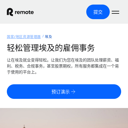
提交
首页
国家/地区资源管理器
埃及
产品
轻松管理埃及的雇佣事务
解决方案
全球招聘
让在埃及就业变得轻松。让我们为您在埃及的团队处理薪资、福
利、税务、合规事务，甚至股票期权，所有服务都集成在一个易
全球薪资管理
资源
于使用的平台上。
覆盖全球
轻松运行合规薪资
国家/地区资源管理器
定价
工具与计算器
第三方雇佣托管服务
按国家/地区查找全球雇佣支持
预订演示
零实体成本实现全球扩张
误分类风险计算工具
美国各州浏览器
按国家/地区检查员工误分类风险
第三方合同工托管服务
简化美国各州的招聘
中文（简体）
全球合规聘用合同工
员工成本计算器
Remote 无惧对比
计算任何国家的员工总成本
合同工管理
English
了解我们的竞争优势