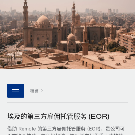
全球合同工入职与管理
合同工薪酬结算计算器
登录
Nederlands
探索全球合同工的结算货币选项与结算速度
PEO
成长阶段
外包复杂雇佣任务
Français
初创企业
通过 REMOTE 学习
为成长型企业量身打造的全球敏捷型人力资源与薪资解决方案
Deutsch
研究与指引
基础设施
中型市场
Remote Embedded
案例研究
通过定制化人力资源解决方案扩展团队
Español
将人力资源无缝融入工作流程
人力资源术语表
企业
Italiano
平台
面向大型企业的全球化人力资源服务
核对表和模板
团队的内置核心人力资源功能
Português (Portugal)
职位描述库
连接
概览
新的
与我们携手合作
日本語
使用我们的 MCP 将任何人工智能工具与 Remote 平台相连
战略技术合作伙伴
网络研讨会
集成
灵活地将全球人力资源嵌入您的平台
한국어
埃及的第三方雇佣托管服务 (EOR)
活动
借助核心业务工具简化流程
成为合作伙伴
中文（简体）
新闻室
借助 Remote 的第三方雇佣托管服务 (EOR)，贵公司可
与我们共探合作机遇