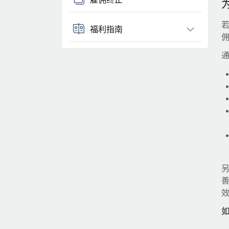
若
福利指南
通
另
如