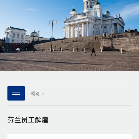
全球合同工入职与管理
合同工薪酬结算计算器
登录
Nederlands
探索全球合同工的结算货币选项与结算速度
PEO
成长阶段
外包复杂雇佣任务
Français
初创企业
通过 REMOTE 学习
为成长型企业量身打造的全球敏捷型人力资源与薪资解决方案
Deutsch
研究与指引
基础设施
中型市场
Remote Embedded
案例研究
通过定制化人力资源解决方案扩展团队
Español
将人力资源无缝融入工作流程
人力资源术语表
企业
Italiano
平台
面向大型企业的全球化人力资源服务
核对表和模板
团队的内置核心人力资源功能
Português (Portugal)
职位描述库
连接
概览
新的
与我们携手合作
日本語
使用我们的 MCP 将任何人工智能工具与 Remote 平台相连
战略技术合作伙伴
网络研讨会
集成
灵活地将全球人力资源嵌入您的平台
한국어
芬兰员工解雇
活动
借助核心业务工具简化流程
成为合作伙伴
中文（简体）
新闻室
与我们共探合作机遇