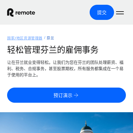
提交
首页
国家/地区资源管理器
芬兰
产品
轻松管理芬兰的雇佣事务
解决方案
全球招聘
让在芬兰就业变得轻松。让我们为您在芬兰的团队处理薪资、福
利、税务、合规事务，甚至股票期权，所有服务都集成在一个易
全球薪资管理
资源
于使用的平台上。
覆盖全球
轻松运行合规薪资
国家/地区资源管理器
定价
工具与计算器
第三方雇佣托管服务
按国家/地区查找全球雇佣支持
预订演示
零实体成本实现全球扩张
误分类风险计算工具
美国各州浏览器
按国家/地区检查员工误分类风险
第三方合同工托管服务
简化美国各州的招聘
中文（简体）
全球合规聘用合同工
员工成本计算器
Remote 无惧对比
计算任何国家的员工总成本
合同工管理
English
了解我们的竞争优势