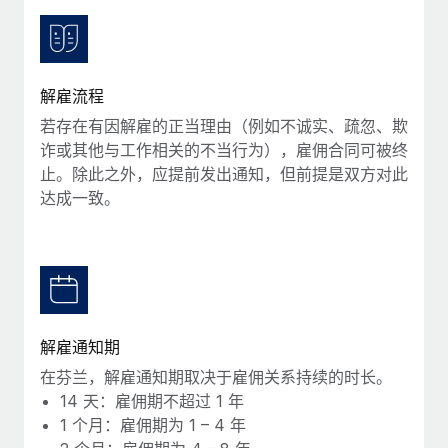
服务
薪金与人才洞察
Remote Build
即将推出
咨询专家
集成与人工智能自动化咨询
洞察中心
获得全球人力资源与合规方面的专家帮助
解雇流程
获得支持
背景调查
案例研究
若存在有因解雇的正当理由（例如不诚实、疏忽、欺
简化候选人筛选流程
查看全部资源
诈或其他与工作相关的不当行为），雇佣合同可被终
止。除此之外，应提前发出通知，但前提是双方对此
合规守望台
达成一致。
防范合规风险
博客
设备管理
Why owned entities are key to maintaining
EOR compliance
在全球范围内配置和跟踪 IT 设备
As the global workforce continues to expand in response
实体设立
to the demands of today’s labor market, the...
快速建立合规实体
解雇通知期
了解更多
在芬兰，解雇通知期取决于雇佣关系持续的时长。
人员调配与搬迁
14 天：雇佣期不超过 1 年
轻松搬迁员工
1 个月：雇佣期为 1 – 4 年
What a Workday global payroll implementation