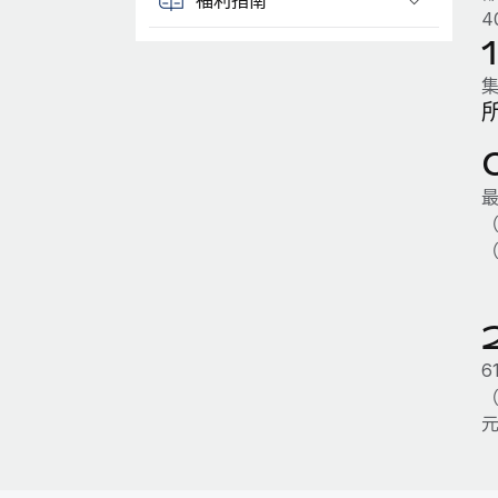
4
最
（
（
6
（
元