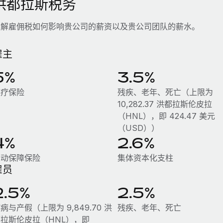
洪都拉斯税务
了解雇佣税如何影响贵公司的薪资以及贵公司团队的薪水。
雇主
5%
3.5%
医疗保险
残疾、老年、死亡（上限为
10,282.37 洪都拉斯伦皮拉
（HNL），即 424.47 美元
（USD））
4%
2.6%
劳动保障保险
集体资本化支柱
雇员
2.5%
2.5%
病与产假（上限为 9,849.70 洪
残疾、老年、死亡
拉斯伦皮拉（HNL），即