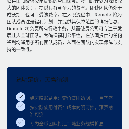
获得由顶级供应商提供的全面保障。我们的计划为规模较
服务
薪金与人才洞察
Remote Build
即将推出
大的团体设计，提供具有竞争力的费率。即使团队仍处于
咨询专家
集成与人工智能自动化咨询
成长期，也可享受该费率。在入职流程中，Remote 将为
洞察中心
获得全球人力资源与合规方面的专家帮助
团队成员注册福利计划，并提供其保障范围的详细信息。
Remote 将负责所有行政事务，从而使贵公司可专注于发
获得支持
背景调查
案例研究
展壮大全球团队。为确保福利公平性，在该国提供的任何
简化候选人筛选流程
查看全部资源
福利均适用于所有团队成员，从而在团队内实现保障与支
持的一致性。
合规守望台
防范合规风险
博客
设备管理
Why owned entities are key to maintaining
EOR compliance
透明定价，无需猜测
在全球范围内配置和跟踪 IT 设备
As the global workforce continues to expand in response
实体设立
to the demands of today’s labor market, the...
绝无隐形费用：定价清晰透明，一目了然
快速建立合规实体
了解更多
按实际使用付费：成本简明可控，预算精
人员调配与搬迁
准可测
轻松搬迁员工
专为全球团队打造：随业务规模扩展
What a Workday global payroll implementation