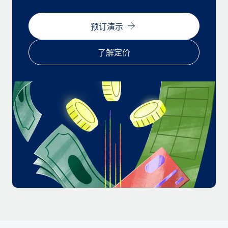
福利
actually looks like
轻松管理员工福利
Most teams hear "payroll implementation" and picture a
预订演示
six-month project with a dedicated team....
了解定价
了解更多