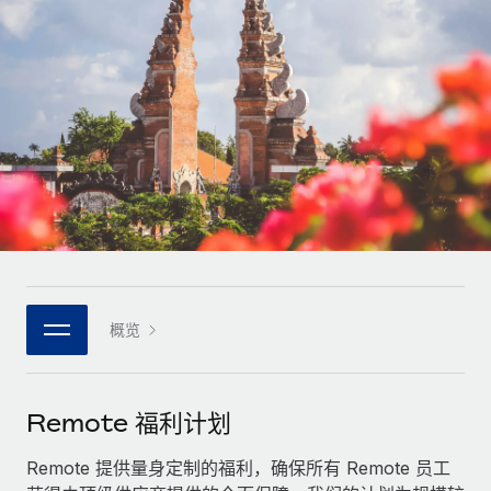
全球合同工入职与管理
合同工薪酬结算计算器
登录
Nederlands
探索全球合同工的结算货币选项与结算速度
PEO
成长阶段
外包复杂雇佣任务
Français
初创企业
通过 REMOTE 学习
为成长型企业量身打造的全球敏捷型人力资源与薪资解决方案
Deutsch
研究与指引
基础设施
中型市场
Remote Embedded
案例研究
通过定制化人力资源解决方案扩展团队
Español
将人力资源无缝融入工作流程
人力资源术语表
企业
Italiano
平台
面向大型企业的全球化人力资源服务
核对表和模板
团队的内置核心人力资源功能
Português (Portugal)
职位描述库
连接
概览
新的
与我们携手合作
日本語
使用我们的 MCP 将任何人工智能工具与 Remote 平台相连
战略技术合作伙伴
网络研讨会
集成
灵活地将全球人力资源嵌入您的平台
한국어
Remote 福利计划
活动
借助核心业务工具简化流程
成为合作伙伴
中文（简体）
新闻室
Remote 提供量身定制的福利，确保所有 Remote 员工
与我们共探合作机遇