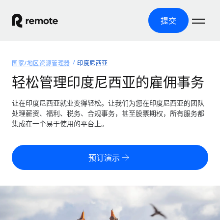
提交
首页
国家/地区资源管理器
印度尼西亚
产品
轻松管理印度尼西亚的雇佣事务
解决方案
全球招聘
让在印度尼西亚就业变得轻松。让我们为您在印度尼西亚的团队
处理薪资、福利、税务、合规事务，甚至股票期权，所有服务都
全球薪资管理
资源
集成在一个易于使用的平台上。
覆盖全球
轻松运行合规薪资
国家/地区资源管理器
定价
工具与计算器
第三方雇佣托管服务
按国家/地区查找全球雇佣支持
预订演示
零实体成本实现全球扩张
误分类风险计算工具
美国各州浏览器
按国家/地区检查员工误分类风险
第三方合同工托管服务
简化美国各州的招聘
中文（简体）
全球合规聘用合同工
员工成本计算器
Remote 无惧对比
计算任何国家的员工总成本
合同工管理
English
了解我们的竞争优势