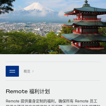
全球合同工入职与管理
合同工薪酬结算计算器
登录
Nederlands
探索全球合同工的结算货币选项与结算速度
PEO
成长阶段
外包复杂雇佣任务
Français
初创企业
通过 REMOTE 学习
为成长型企业量身打造的全球敏捷型人力资源与薪资解决方案
Deutsch
研究与指引
基础设施
中型市场
Remote Embedded
案例研究
通过定制化人力资源解决方案扩展团队
Español
将人力资源无缝融入工作流程
人力资源术语表
企业
Italiano
平台
面向大型企业的全球化人力资源服务
核对表和模板
团队的内置核心人力资源功能
Português (Portugal)
职位描述库
连接
概览
新的
与我们携手合作
日本語
使用我们的 MCP 将任何人工智能工具与 Remote 平台相连
战略技术合作伙伴
网络研讨会
集成
灵活地将全球人力资源嵌入您的平台
한국어
Remote 福利计划
活动
借助核心业务工具简化流程
成为合作伙伴
中文（简体）
新闻室
Remote 提供量身定制的福利，确保所有 Remote 员工
与我们共探合作机遇