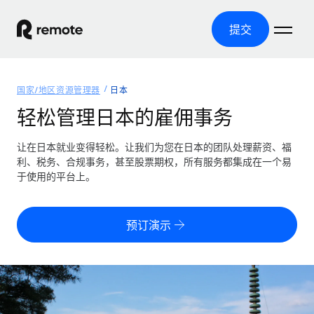
提交
首页
国家/地区资源管理器
日本
产品
轻松管理日本的雇佣事务
解决方案
全球招聘
让在日本就业变得轻松。让我们为您在日本的团队处理薪资、福
利、税务、合规事务，甚至股票期权，所有服务都集成在一个易
全球薪资管理
资源
于使用的平台上。
覆盖全球
轻松运行合规薪资
国家/地区资源管理器
定价
工具与计算器
第三方雇佣托管服务
按国家/地区查找全球雇佣支持
预订演示
零实体成本实现全球扩张
误分类风险计算工具
美国各州浏览器
按国家/地区检查员工误分类风险
第三方合同工托管服务
简化美国各州的招聘
中文（简体）
全球合规聘用合同工
员工成本计算器
Remote 无惧对比
计算任何国家的员工总成本
合同工管理
English
了解我们的竞争优势