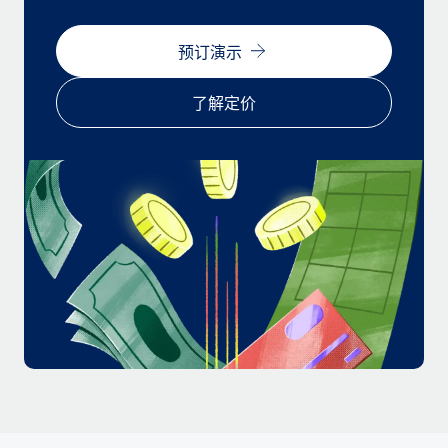
福利
actually looks like
轻松管理员工福利
Most teams hear "payroll implementation" and picture a
预订演示
six-month project with a dedicated team....
了解定价
了解更多