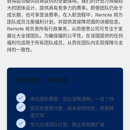
获得由顶级供应商提供的全面保障。我们的计划为规模较
服务
薪金与人才洞察
Remote Build
即将推出
大的团体设计，提供具有竞争力的费率。即使团队仍处于
咨询专家
集成与人工智能自动化咨询
成长期，也可享受该费率。在入职流程中，Remote 将为
洞察中心
获得全球人力资源与合规方面的专家帮助
团队成员注册福利计划，并提供其保障范围的详细信息。
Remote 将负责所有行政事务，从而使贵公司可专注于发
获得支持
背景调查
案例研究
展壮大全球团队。为确保福利公平性，在该国提供的任何
简化候选人筛选流程
查看全部资源
福利均适用于所有团队成员，从而在团队内实现保障与支
持的一致性。
合规守望台
防范合规风险
博客
设备管理
Why owned entities are key to maintaining
EOR compliance
透明定价，无需猜测
在全球范围内配置和跟踪 IT 设备
As the global workforce continues to expand in response
实体设立
to the demands of today’s labor market, the...
绝无隐形费用：定价清晰透明，一目了然
快速建立合规实体
了解更多
按实际使用付费：成本简明可控，预算精
人员调配与搬迁
准可测
轻松搬迁员工
专为全球团队打造：随业务规模扩展
What a Workday global payroll implementation