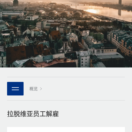
全球合同工入职与管理
合同工薪酬结算计算器
登录
Nederlands
探索全球合同工的结算货币选项与结算速度
PEO
成长阶段
外包复杂雇佣任务
Français
初创企业
通过 REMOTE 学习
为成长型企业量身打造的全球敏捷型人力资源与薪资解决方案
Deutsch
研究与指引
基础设施
中型市场
Remote Embedded
案例研究
通过定制化人力资源解决方案扩展团队
Español
将人力资源无缝融入工作流程
人力资源术语表
企业
Italiano
平台
面向大型企业的全球化人力资源服务
核对表和模板
团队的内置核心人力资源功能
Português (Portugal)
职位描述库
连接
概览
新的
与我们携手合作
日本語
使用我们的 MCP 将任何人工智能工具与 Remote 平台相连
战略技术合作伙伴
网络研讨会
集成
灵活地将全球人力资源嵌入您的平台
한국어
拉脱维亚员工解雇
活动
借助核心业务工具简化流程
成为合作伙伴
中文（简体）
新闻室
与我们共探合作机遇