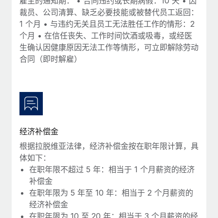
雇主的通知期： • 合同违约或长期病假：10 天 • 因
福利
actually looks like
裁员、公司清算、缺乏必要技能或被替代员工返回：
轻松管理员工福利
Most teams hear "payroll implementation" and picture a
1 个月 • 与违约无关且员工无法胜任工作的情形：2
six-month project with a dedicated team....
个月 • 在信任丧失、工作时间饮酒或吸毒，或经医
生确认因健康原因无法工作等情形，可立即解除劳动
了解更多
合同（即时解雇）
经济补偿金
根据拉脱维亚法律，经济补偿金按在职年限计算，具
体如下：
在职年限不超过 5 年：相当于 1 个月薪资的经济
补偿金
在职年限为 5 年至 10 年：相当于 2 个月薪资的
经济补偿金
在职年限为 10 至 20 年：相当于 3 个月薪资的经