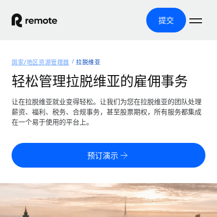
提交
首页
国家/地区资源管理器
拉脱维亚
产品
轻松管理拉脱维亚的雇佣事务
解决方案
全球招聘
让在拉脱维亚就业变得轻松。让我们为您在拉脱维亚的团队处理
薪资、福利、税务、合规事务，甚至股票期权，所有服务都集成
全球薪资管理
资源
在一个易于使用的平台上。
覆盖全球
轻松运行合规薪资
国家/地区资源管理器
定价
工具与计算器
第三方雇佣托管服务
按国家/地区查找全球雇佣支持
预订演示
零实体成本实现全球扩张
误分类风险计算工具
美国各州浏览器
按国家/地区检查员工误分类风险
第三方合同工托管服务
简化美国各州的招聘
中文（简体）
全球合规聘用合同工
员工成本计算器
Remote 无惧对比
计算任何国家的员工总成本
合同工管理
English
了解我们的竞争优势