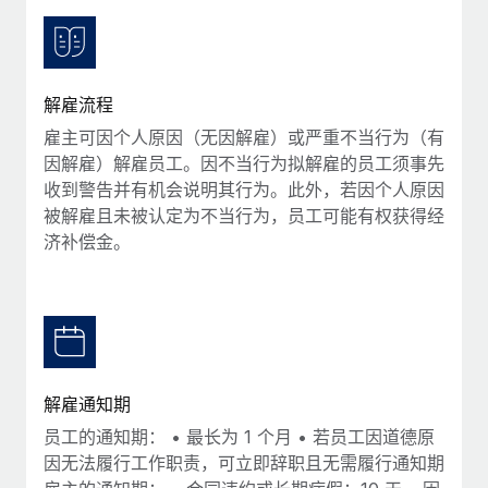
服务
薪金与人才洞察
Remote Build
即将推出
咨询专家
集成与人工智能自动化咨询
洞察中心
获得全球人力资源与合规方面的专家帮助
解雇流程
获得支持
背景调查
案例研究
雇主可因个人原因（无因解雇）或严重不当行为（有
简化候选人筛选流程
查看全部资源
因解雇）解雇员工。因不当行为拟解雇的员工须事先
收到警告并有机会说明其行为。此外，若因个人原因
合规守望台
被解雇且未被认定为不当行为，员工可能有权获得经
防范合规风险
博客
济补偿金。
设备管理
Why owned entities are key to maintaining
EOR compliance
在全球范围内配置和跟踪 IT 设备
As the global workforce continues to expand in response
实体设立
to the demands of today’s labor market, the...
快速建立合规实体
了解更多
解雇通知期
人员调配与搬迁
员工的通知期： • 最长为 1 个月 • 若员工因道德原
轻松搬迁员工
因无法履行工作职责，可立即辞职且无需履行通知期
What a Workday global payroll implementation