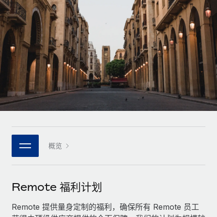
全球合同工入职与管理
合同工薪酬结算计算器
登录
Nederlands
探索全球合同工的结算货币选项与结算速度
PEO
成长阶段
外包复杂雇佣任务
Français
初创企业
通过 REMOTE 学习
为成长型企业量身打造的全球敏捷型人力资源与薪资解决方案
Deutsch
研究与指引
基础设施
中型市场
Remote Embedded
案例研究
通过定制化人力资源解决方案扩展团队
Español
将人力资源无缝融入工作流程
人力资源术语表
企业
Italiano
平台
面向大型企业的全球化人力资源服务
核对表和模板
团队的内置核心人力资源功能
Português (Portugal)
职位描述库
连接
概览
新的
与我们携手合作
日本語
使用我们的 MCP 将任何人工智能工具与 Remote 平台相连
战略技术合作伙伴
网络研讨会
集成
灵活地将全球人力资源嵌入您的平台
한국어
Remote 福利计划
活动
借助核心业务工具简化流程
成为合作伙伴
中文（简体）
新闻室
Remote 提供量身定制的福利，确保所有 Remote 员工
与我们共探合作机遇