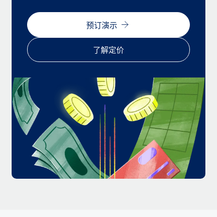
福利
actually looks like
轻松管理员工福利
Most teams hear "payroll implementation" and picture a
预订演示
six-month project with a dedicated team....
了解定价
了解更多