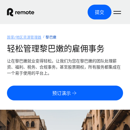
提交
首页
国家/地区资源管理器
黎巴嫩
产品
轻松管理黎巴嫩的雇佣事务
解决方案
全球招聘
让在黎巴嫩就业变得轻松。让我们为您在黎巴嫩的团队处理薪
资、福利、税务、合规事务，甚至股票期权，所有服务都集成在
全球薪资管理
资源
一个易于使用的平台上。
覆盖全球
轻松运行合规薪资
国家/地区资源管理器
定价
工具与计算器
第三方雇佣托管服务
按国家/地区查找全球雇佣支持
预订演示
零实体成本实现全球扩张
误分类风险计算工具
美国各州浏览器
按国家/地区检查员工误分类风险
第三方合同工托管服务
简化美国各州的招聘
中文（简体）
全球合规聘用合同工
员工成本计算器
Remote 无惧对比
计算任何国家的员工总成本
合同工管理
English
了解我们的竞争优势