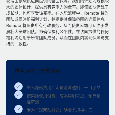
获得由顶级供应商提供的全面保障。我们的计划为规模较
服务
薪金与人才洞察
Remote Build
即将推出
大的团体设计，提供具有竞争力的费率。即使团队仍处于
咨询专家
集成与人工智能自动化咨询
成长期，也可享受该费率。在入职流程中，Remote 将为
洞察中心
获得全球人力资源与合规方面的专家帮助
团队成员注册福利计划，并提供其保障范围的详细信息。
Remote 将负责所有行政事务，从而使贵公司可专注于发
获得支持
背景调查
案例研究
展壮大全球团队。为确保福利公平性，在该国提供的任何
简化候选人筛选流程
查看全部资源
福利均适用于所有团队成员，从而在团队内实现保障与支
持的一致性。
合规守望台
防范合规风险
博客
设备管理
Why owned entities are key to maintaining
EOR compliance
透明定价，无需猜测
在全球范围内配置和跟踪 IT 设备
As the global workforce continues to expand in response
实体设立
to the demands of today’s labor market, the...
绝无隐形费用：定价清晰透明，一目了然
快速建立合规实体
了解更多
按实际使用付费：成本简明可控，预算精
人员调配与搬迁
准可测
轻松搬迁员工
专为全球团队打造：随业务规模扩展
What a Workday global payroll implementation