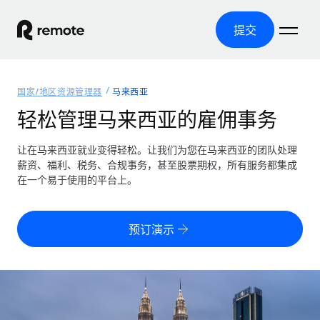
提交
首页
国家/地区资源管理器
马来西亚
产品
轻松管理马来西亚的雇佣事务
解决方案
全球招聘
让在马来西亚就业变得轻松。让我们为您在马来西亚的团队处理
薪资、福利、税务、合规事务，甚至股票期权，所有服务都集成
全球薪资管理
资源
在一个易于使用的平台上。
覆盖全球
轻松运行合规薪资
国家/地区资源管理器
定价
工具与计算器
第三方雇佣托管服务
按国家/地区查找全球雇佣支持
预订演示
零实体成本实现全球扩张
误分类风险计算工具
美国各州浏览器
按国家/地区检查员工误分类风险
第三方合同工托管服务
简化美国各州的招聘
中文（简体）
全球合规聘用合同工
员工成本计算器
Remote 无惧对比
计算任何国家的员工总成本
合同工管理
English
了解我们的竞争优势