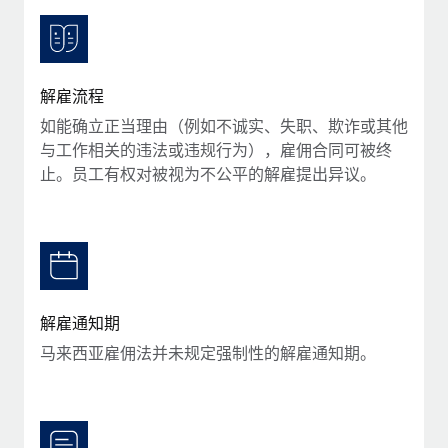
服务
薪金与人才洞察
Remote Build
即将推出
咨询专家
集成与人工智能自动化咨询
洞察中心
获得全球人力资源与合规方面的专家帮助
解雇流程
获得支持
背景调查
案例研究
如能确立正当理由（例如不诚实、失职、欺诈或其他
简化候选人筛选流程
查看全部资源
与工作相关的违法或违规行为），雇佣合同可被终
止。员工有权对被视为不公平的解雇提出异议。
合规守望台
防范合规风险
博客
设备管理
Why owned entities are key to maintaining
EOR compliance
在全球范围内配置和跟踪 IT 设备
As the global workforce continues to expand in response
实体设立
解雇通知期
to the demands of today’s labor market, the...
快速建立合规实体
马来西亚雇佣法并未规定强制性的解雇通知期。
了解更多
人员调配与搬迁
轻松搬迁员工
What a Workday global payroll implementation