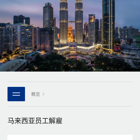
全球合同工入职与管理
合同工薪酬结算计算器
登录
Nederlands
探索全球合同工的结算货币选项与结算速度
PEO
成长阶段
外包复杂雇佣任务
Français
初创企业
通过 REMOTE 学习
为成长型企业量身打造的全球敏捷型人力资源与薪资解决方案
Deutsch
研究与指引
基础设施
中型市场
Remote Embedded
案例研究
通过定制化人力资源解决方案扩展团队
Español
将人力资源无缝融入工作流程
人力资源术语表
企业
Italiano
平台
面向大型企业的全球化人力资源服务
核对表和模板
团队的内置核心人力资源功能
Português (Portugal)
职位描述库
连接
概览
新的
与我们携手合作
日本語
使用我们的 MCP 将任何人工智能工具与 Remote 平台相连
战略技术合作伙伴
网络研讨会
集成
灵活地将全球人力资源嵌入您的平台
한국어
马来西亚员工解雇
活动
借助核心业务工具简化流程
成为合作伙伴
中文（简体）
新闻室
与我们共探合作机遇