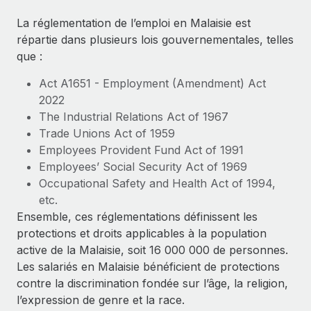
Événements
Intégrez les RH à l’international de manière flexible
La réglementation de l’emploi en Malaisie est
Salle de presse
Devenir partenaire
répartie dans plusieurs lois gouvernementales, telles
SERVICES
Explorez avec nous vos opportunités de partenariat
que :
Données sur les salaires et les talents
Demandez aux experts
Recevez des conseils d’experts sur les RH à
Act A1651 - Employment (Amendment) Act
Remote Build
Bientôt disponible
Centre de ressources
l’international et la conformité
2022
Conseil en intégrations et automatisations assistées par
The Industrial Relations Act of 1967
l’IA
Obtenir de l’aide
Contrôles d’antécédents
Trade Unions Act of 1959
Simplifiez vos processus de présélection des
Voir toutes les ressources
Employees Provident Fund Act of 1991
candidats
ÉTUDES DE CAS
Employees’ Social Security Act of 1969
Occupational Safety and Health Act of 1994,
Remote Watchtower
BLOG
etc.
Gardez un temps d’avance sur les risques en
Paie multipays
Ensemble, ces réglementations définissent les
matière de conformité
protections et droits applicables à la population
EOR et PEO
active de la Malaisie, soit 16 000 000 de personnes.
Gestion des appareils
Les salariés en Malaisie bénéficient de protections
Gestion des freelances
Achetez et suivez vos équipements informatiques
contre la discrimination fondée sur l’âge, la religion,
dans le monde entier
l’expression de genre et la race.
Taxes