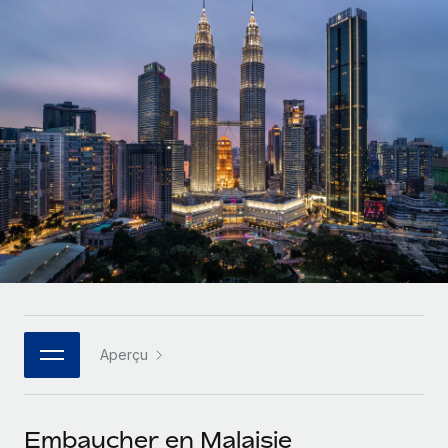
Gestion des freelances
Comparer Remote
pays
Connexion
Intégrez et gérez vos freelances partout dans le monde
Nederlands
Examinez notre service par rapport aux autres
Calculateur de paiement des freelances
PEO
Français
Découvrez les devises disponibles et les vitesses de
Sous-traitez les opérations complexes liées à l’emploi
CROISSANCE
paiement pour vos freelances internationaux
Deutsch
Start-ups
Des solutions agiles et internationales pour les RH et la
INFRASTRUCTURE
APPRENDRE AVEC REMOTE
Español
paie des entreprises en pleine croissance
Intégration Remote
Recherche et guides
Intégrez vos RH aux flux de travail en toute simplicité
Entreprises intermédiaires
Italiano
Études de cas
Développez vos équipes avec des solutions RH sur
Plateforme
mesure
Português (Portugal)
Des fonctions RH clés intégrées pour votre équipe
Glossaire RH
Entreprise
Connecter
Nouveau
日本語
Checklists et modèles
Les RH à l’international pour les grandes entreprises
Connectez n'importe quel outil d’IA à Remote grâce à
Aperçu
Descriptions de postes
한국어
notre MCP
TRAVAILLONS ENSEMBLE
Webinaires
Intégrations
中文（简体）
Embaucher en Malaisie
Partenaires stratégiques de la tech
Rationalisez vos processus avec des outils essentiels