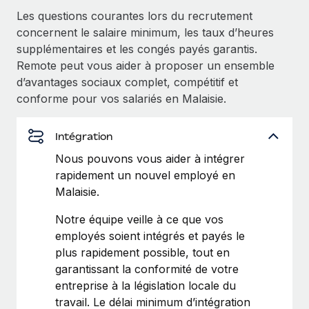
Création d’entité
Les questions courantes lors du recrutement
Explorer le blog
Établissez des entités rapidement et en toute
concernent le salaire minimum, les taux d’heures
conformité
supplémentaires et les congés payés garantis.
Remote peut vous aider à proposer un ensemble
BLOG
Mobilité et déménagement international
d’avantages sociaux complet, compétitif et
Organisez facilement le déménagement de vos
Mises à jour des produits de Remote :
conforme pour vos salariés en Malaisie.
employés
Intégrations Gusto et Xero et Gestion des
freelances Plus
Avantages sociaux
Intégration
Remote a toujours pour mission d'aider les entreprises de
Gérez facilement les avantages sociaux
Nous pouvons vous aider à intégrer
toute taille à embaucher, gérer et payer...
rapidement un nouvel employé en
En savoir plus
Malaisie.
Notre équipe veille à ce que vos
employés soient intégrés et payés le
Comment Phiture gère ses 55 employés
répartis dans 19 pays grâce à Remote
plus rapidement possible, tout en
garantissant la conformité de votre
Phiture, un leader notable du conseil en matière de
entreprise à la législation locale du
croissance mobile internationale, encourage les...
travail. Le délai minimum d’intégration