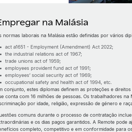
Empregar na Malásia
s normas laborais na Malásia estão definidas por vários di
act a1651 - Employment (Amendment) Act 2022;
the industrial relations act of 1967;
trade unions act of 1959;
employees provident fund act of 1991;
employees’ social security act of 1969;
occupational safety and health act of 1994, etc.
m conjunto, estes diplomas definem as proteções e direitos 
ue conta com 16 milhões de pessoas. Os trabalhadores na 
iscriminação por idade, religião, expressão de género e raç
uestões comuns durante o processo de contratação incluem
xtraordinárias e os dias pagos garantidos. A Remote pode a
enefícios completo, competitivo e em conformidade para os