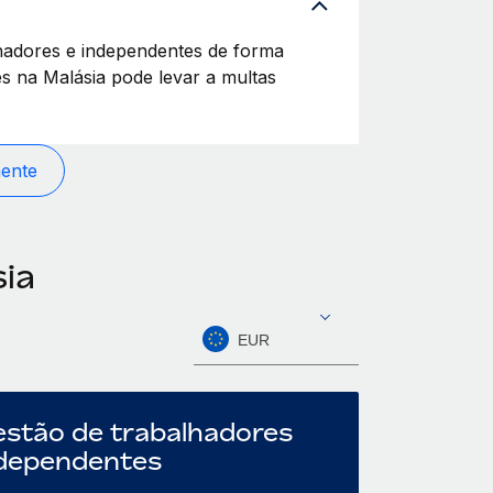
lhadores e independentes de forma
es na Malásia pode levar a multas
mente
ia
EUR
stão de trabalhadores
dependentes