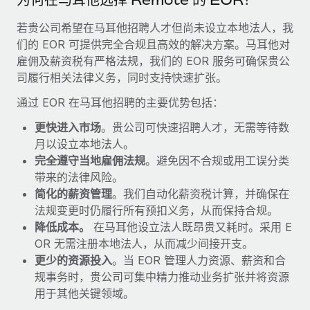
福利
actually looks like
轻松管理员工福利
若贵公司希望在马耳他招聘人才但尚未设立本地法人，我
Most teams hear "payroll implementation" and picture a
们的 EOR 可提供完全合规且高效的解决方案。马耳他对
six-month project with a dedicated team....
雇佣及薪资税有严格法规，我们的 EOR 服务可确保贵公
了解更多
司履行相关法律义务，同时支持快速扩张。
通过 EOR 在马耳他招聘的主要优势包括：
更快进入市场
。贵公司可快速招聘人才，无需等待数
月以设立本地法人。
完全遵守当地雇佣法规
。避免因不合规或用工误分类
带来的法律风险。
简化的薪资管理
。我们自动化薪资税计算，并确保在
法规变更时仍履行所有预扣义务，从而保持合规。
降低成本。
在马耳他设立法人既昂贵又耗时。采用 E
OR 无需注册本地法人，从而减少间接开支。
更少的资源投入
。当 EOR 管理人力资源、薪资和合
规事务时，贵公司可集中精力推动业务扩张并将资源
用于其他关键领域。