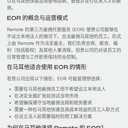
以在马耳他快速且简便地招聘、管理并支付优秀人才的薪
服务
薪金与人才洞察
Remote Build
即将推出
资。
咨询专家
集成与人工智能自动化咨询
洞察中心
EOR 的概念与运营模式
获得全球人力资源与合规方面的专家帮助
获得支持
Remote 的第三方雇佣托管服务 (EOR) 使贵公司能够在
背景调查
案例研究
不设立本地法人的情况下，合法雇佣马耳他的员工。形式
简化候选人筛选流程
查看全部资源
上由 Remote 作为法定雇主，我们负责合规、薪资、福
利（包括股权）及其他人事流程，但贵公司仍对该员工的
合规守望台
日常管理与工作职责保持完全控制。
防范合规风险
博客
在马耳他适合使用 EOR 的情形
设备管理
Why owned entities are key to maintaining
EOR compliance
在全球范围内配置和跟踪 IT 设备
若贵公司出现以下情形，EOR 可能是理想选择：
As the global workforce continues to expand in response
需要在马耳他雇佣员工但不希望设立本地法人
实体设立
to the demands of today’s labor market, the...
在决定全面扩张前测试当地市场
快速建立合规实体
希望确保遵守当地雇佣法规和税务要求
了解更多
需要一种在马耳他快速且具成本效益的员工入职方式
人员调配与搬迁
在设立法人前需要临时的用工解决方案
轻松搬迁员工
What a Workday global payroll implementation
为何在马耳他选择 Remote 的 EOR？