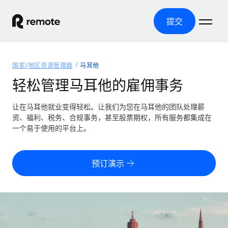
提交
首页
国家/地区资源管理器
马耳他
产品
轻松管理马耳他的雇佣事务
解决方案
全球招聘
让在马耳他就业变得轻松。让我们为您在马耳他的团队处理薪
资、福利、税务、合规事务，甚至股票期权，所有服务都集成在
全球薪资管理
资源
一个易于使用的平台上。
覆盖全球
轻松运行合规薪资
国家/地区资源管理器
定价
工具与计算器
第三方雇佣托管服务
按国家/地区查找全球雇佣支持
预订演示
零实体成本实现全球扩张
误分类风险计算工具
美国各州浏览器
按国家/地区检查员工误分类风险
第三方合同工托管服务
简化美国各州的招聘
中文（简体）
全球合规聘用合同工
员工成本计算器
Remote 无惧对比
计算任何国家的员工总成本
合同工管理
English
了解我们的竞争优势