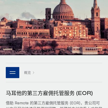
全球合同工入职与管理
合同工薪酬结算计算器
登录
Nederlands
探索全球合同工的结算货币选项与结算速度
PEO
成长阶段
外包复杂雇佣任务
Français
初创企业
通过 REMOTE 学习
为成长型企业量身打造的全球敏捷型人力资源与薪资解决方案
Deutsch
研究与指引
基础设施
中型市场
Remote Embedded
案例研究
通过定制化人力资源解决方案扩展团队
Español
将人力资源无缝融入工作流程
人力资源术语表
企业
Italiano
平台
面向大型企业的全球化人力资源服务
核对表和模板
团队的内置核心人力资源功能
Português (Portugal)
职位描述库
连接
概览
新的
与我们携手合作
日本語
使用我们的 MCP 将任何人工智能工具与 Remote 平台相连
战略技术合作伙伴
网络研讨会
集成
灵活地将全球人力资源嵌入您的平台
한국어
马耳他的第三方雇佣托管服务 (EOR)
活动
借助核心业务工具简化流程
成为合作伙伴
中文（简体）
新闻室
借助 Remote 的第三方雇佣托管服务 (EOR)，贵公司可
与我们共探合作机遇