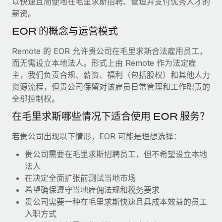
以快速且简便地在毛里求斯招聘、管理并支付优秀人才的
服务
薪金与人才洞察
Remote Build
即将推出
薪资。
咨询专家
集成与人工智能自动化咨询
洞察中心
EOR 的概念与运营模式
获得全球人力资源与合规方面的专家帮助
获得支持
Remote 的 EOR 允许贵公司在毛里求斯合法雇用员工，
背景调查
案例研究
而无需设立本地法人。形式上由 Remote 作为法定雇
简化候选人筛选流程
查看全部资源
主，我们负责合规、薪资、福利（包括股权）和其他人力
资源流程，但贵公司保留对该雇员日常管理和工作职责的
合规守望台
全部控制权。
防范合规风险
博客
在毛里求斯哪些情况下适合使用 EOR 服务？
设备管理
Why owned entities are key to maintaining
EOR compliance
在全球范围内配置和跟踪 IT 设备
若贵公司出现以下情形，EOR 可能是理想选择：
As the global workforce continues to expand in response
贵公司需要在毛里求斯招聘员工，但不希望设立本地
实体设立
to the demands of today’s labor market, the...
法人
快速建立合规实体
在决定全面扩张前测试当地市场
了解更多
希望确保遵守当地雇佣法规和税务要求
人员调配与搬迁
贵公司需要一种在毛里求斯快速且具成本效益的员工
轻松搬迁员工
入职方式
What a Workday global payroll implementation