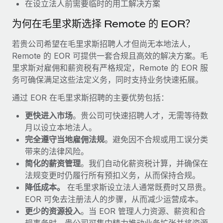
福利
在设立法人前需要临时的用工解决方案
actually looks like
轻松管理员工福利
为何在毛里求斯选择 Remote 的 EOR？
Most teams hear "payroll implementation" and picture a
six-month project with a dedicated team....
若贵公司希望在毛里求斯招聘人才但尚无本地法人，
了解更多
Remote 的 EOR 可提供一套合规且高效的解决方案。毛
里求斯对雇佣和薪资税有严格规定，Remote 的 EOR 服
务可确保满足这些法定义务，同时支持业务快速拓展。
通过 EOR 在毛里求斯招聘的主要优势包括：
更快进入市场
。贵公司可快速招聘人才，无需等待数
月以设立本地法人。
完全遵守当地雇佣法规
。避免因不合规或用工误分类
带来的法律风险。
简化的薪资管理
。我们自动化薪资税计算，并确保在
法规变更时仍履行所有预扣义务，从而保持合规。
降低成本。
在毛里求斯设立法人通常既费时又昂贵。
EOR 可免去注册法人的步骤，从而减少运营成本。
更少的资源投入
。当 EOR 管理人力资源、薪资和合
规事务时，贵公司可集中精力推动业务扩张并将资源