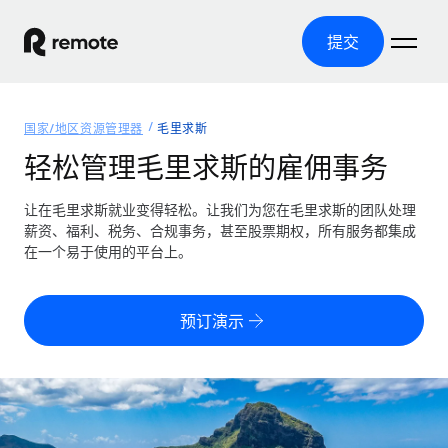
提交
首页
国家/地区资源管理器
毛里求斯
产品
轻松管理毛里求斯的雇佣事务
解决方案
全球招聘
让在毛里求斯就业变得轻松。让我们为您在毛里求斯的团队处理
薪资、福利、税务、合规事务，甚至股票期权，所有服务都集成
全球薪资管理
资源
在一个易于使用的平台上。
覆盖全球
轻松运行合规薪资
国家/地区资源管理器
定价
工具与计算器
第三方雇佣托管服务
按国家/地区查找全球雇佣支持
预订演示
零实体成本实现全球扩张
误分类风险计算工具
美国各州浏览器
按国家/地区检查员工误分类风险
第三方合同工托管服务
简化美国各州的招聘
中文（简体）
全球合规聘用合同工
员工成本计算器
Remote 无惧对比
计算任何国家的员工总成本
合同工管理
English
了解我们的竞争优势