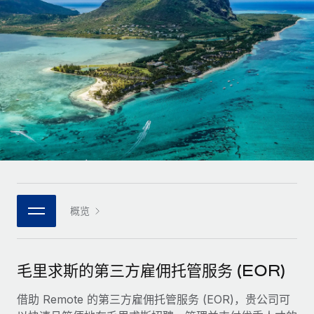
全球合同工入职与管理
合同工薪酬结算计算器
登录
Nederlands
探索全球合同工的结算货币选项与结算速度
PEO
成长阶段
外包复杂雇佣任务
Français
初创企业
通过 REMOTE 学习
为成长型企业量身打造的全球敏捷型人力资源与薪资解决方案
Deutsch
研究与指引
基础设施
中型市场
Remote Embedded
案例研究
通过定制化人力资源解决方案扩展团队
Español
将人力资源无缝融入工作流程
人力资源术语表
企业
Italiano
平台
面向大型企业的全球化人力资源服务
核对表和模板
团队的内置核心人力资源功能
Português (Portugal)
职位描述库
连接
概览
新的
与我们携手合作
日本語
使用我们的 MCP 将任何人工智能工具与 Remote 平台相连
战略技术合作伙伴
网络研讨会
集成
灵活地将全球人力资源嵌入您的平台
한국어
毛里求斯的第三方雇佣托管服务 (EOR)
活动
借助核心业务工具简化流程
成为合作伙伴
中文（简体）
新闻室
借助 Remote 的第三方雇佣托管服务 (EOR)，贵公司可
与我们共探合作机遇