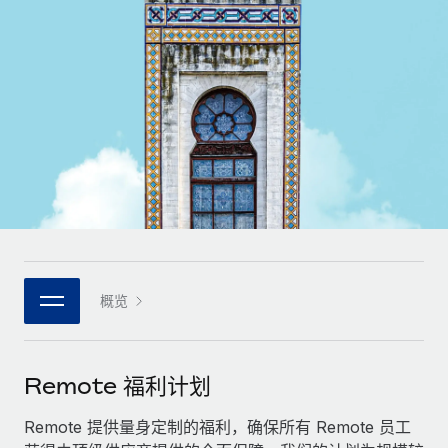
全球合同工入职与管理
合同工薪酬结算计算器
登录
Nederlands
探索全球合同工的结算货币选项与结算速度
PEO
成长阶段
外包复杂雇佣任务
Français
初创企业
通过 REMOTE 学习
为成长型企业量身打造的全球敏捷型人力资源与薪资解决方案
Deutsch
研究与指引
基础设施
中型市场
Remote Embedded
案例研究
通过定制化人力资源解决方案扩展团队
Español
将人力资源无缝融入工作流程
人力资源术语表
企业
Italiano
平台
面向大型企业的全球化人力资源服务
核对表和模板
团队的内置核心人力资源功能
Português (Portugal)
职位描述库
连接
概览
新的
与我们携手合作
日本語
使用我们的 MCP 将任何人工智能工具与 Remote 平台相连
战略技术合作伙伴
网络研讨会
集成
灵活地将全球人力资源嵌入您的平台
한국어
Remote 福利计划
活动
借助核心业务工具简化流程
成为合作伙伴
中文（简体）
新闻室
Remote 提供量身定制的福利，确保所有 Remote 员工
与我们共探合作机遇