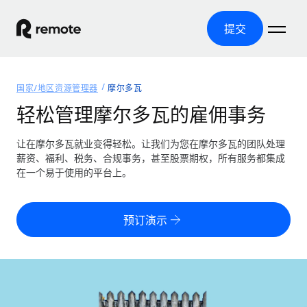
提交
首页
国家/地区资源管理器
摩尔多瓦
产品
轻松管理摩尔多瓦的雇佣事务
解决方案
全球招聘
让在摩尔多瓦就业变得轻松。让我们为您在摩尔多瓦的团队处理
薪资、福利、税务、合规事务，甚至股票期权，所有服务都集成
全球薪资管理
资源
在一个易于使用的平台上。
覆盖全球
轻松运行合规薪资
国家/地区资源管理器
定价
工具与计算器
第三方雇佣托管服务
按国家/地区查找全球雇佣支持
预订演示
零实体成本实现全球扩张
误分类风险计算工具
美国各州浏览器
按国家/地区检查员工误分类风险
第三方合同工托管服务
简化美国各州的招聘
中文（简体）
全球合规聘用合同工
员工成本计算器
Remote 无惧对比
计算任何国家的员工总成本
合同工管理
English
了解我们的竞争优势