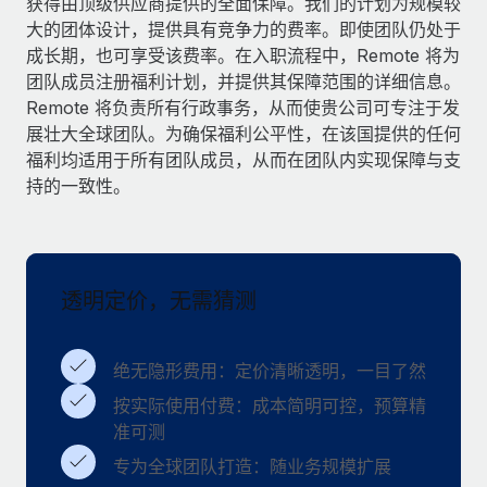
获得由顶级供应商提供的全面保障。我们的计划为规模较
服务
薪金与人才洞察
Remote Build
即将推出
大的团体设计，提供具有竞争力的费率。即使团队仍处于
咨询专家
集成与人工智能自动化咨询
成长期，也可享受该费率。在入职流程中，Remote 将为
洞察中心
获得全球人力资源与合规方面的专家帮助
团队成员注册福利计划，并提供其保障范围的详细信息。
Remote 将负责所有行政事务，从而使贵公司可专注于发
获得支持
背景调查
案例研究
展壮大全球团队。为确保福利公平性，在该国提供的任何
简化候选人筛选流程
查看全部资源
福利均适用于所有团队成员，从而在团队内实现保障与支
持的一致性。
合规守望台
防范合规风险
博客
设备管理
Why owned entities are key to maintaining
EOR compliance
透明定价，无需猜测
在全球范围内配置和跟踪 IT 设备
As the global workforce continues to expand in response
实体设立
to the demands of today’s labor market, the...
绝无隐形费用：定价清晰透明，一目了然
快速建立合规实体
了解更多
按实际使用付费：成本简明可控，预算精
人员调配与搬迁
准可测
轻松搬迁员工
专为全球团队打造：随业务规模扩展
What a Workday global payroll implementation