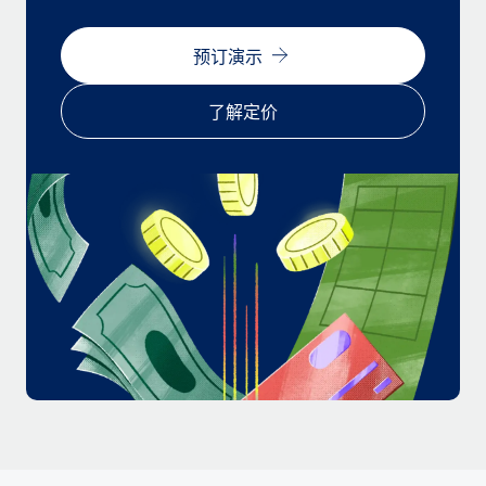
福利
actually looks like
轻松管理员工福利
Most teams hear "payroll implementation" and picture a
预订演示
six-month project with a dedicated team....
了解定价
了解更多