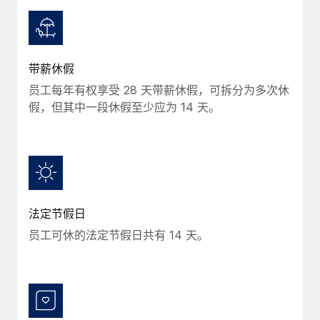
服务
薪金与人才洞察
Remote Build
即将推出
咨询专家
集成与人工智能自动化咨询
洞察中心
获得全球人力资源与合规方面的专家帮助
带薪休假
获得支持
背景调查
案例研究
员工每年有权享受 28 天带薪休假，可拆分为多次休
简化候选人筛选流程
查看全部资源
假，但其中一段休假至少应为 14 天。
合规守望台
防范合规风险
博客
设备管理
Why owned entities are key to maintaining
EOR compliance
在全球范围内配置和跟踪 IT 设备
法定节假日
As the global workforce continues to expand in response
实体设立
员工可休的法定节假日共有 14 天。
to the demands of today’s labor market, the...
快速建立合规实体
了解更多
人员调配与搬迁
轻松搬迁员工
What a Workday global payroll implementation