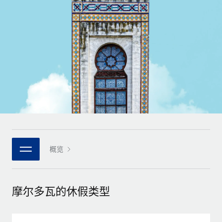
全球合同工入职与管理
合同工薪酬结算计算器
登录
Nederlands
探索全球合同工的结算货币选项与结算速度
PEO
成长阶段
外包复杂雇佣任务
Français
初创企业
通过 REMOTE 学习
为成长型企业量身打造的全球敏捷型人力资源与薪资解决方案
Deutsch
研究与指引
基础设施
中型市场
Remote Embedded
案例研究
通过定制化人力资源解决方案扩展团队
Español
将人力资源无缝融入工作流程
人力资源术语表
企业
Italiano
平台
面向大型企业的全球化人力资源服务
核对表和模板
团队的内置核心人力资源功能
Português (Portugal)
职位描述库
连接
概览
新的
与我们携手合作
日本語
使用我们的 MCP 将任何人工智能工具与 Remote 平台相连
战略技术合作伙伴
网络研讨会
集成
灵活地将全球人力资源嵌入您的平台
한국어
摩尔多瓦的休假类型
活动
借助核心业务工具简化流程
成为合作伙伴
中文（简体）
新闻室
与我们共探合作机遇