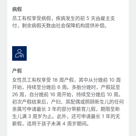
福利
actually looks like
病假
轻松管理员工福利
Most teams hear "payroll implementation" and picture a
员工有权享受病假，疾病发生的前 5 天由雇主支
six-month project with a dedicated team....
付，剩余病假天数由社会保障机构提供补偿。
了解更多
产假
女性员工有权享受 18 周产假，其中从分娩前 10 周
开始，持续至分娩后 8 周。多胎分娩时，产假延至
26 周，自分娩前 16 周开始，持续至分娩后 10 周。
初次产假结束后，产妇、其配偶或照顾新生儿的任何
亲属可申请最长 3 年的部分带薪育儿假，期限至新
生儿满 3 周岁为止。此外，还可申请最长 1 年的无
薪假，适用于孩子未满 4 周岁期间。