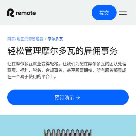
提交
首页
国家/地区资源管理器
摩尔多瓦
产品
轻松管理摩尔多瓦的雇佣事务
解决方案
全球招聘
让在摩尔多瓦就业变得轻松。让我们为您在摩尔多瓦的团队处理
薪资、福利、税务、合规事务，甚至股票期权，所有服务都集成
全球薪资管理
资源
在一个易于使用的平台上。
覆盖全球
轻松运行合规薪资
国家/地区资源管理器
定价
工具与计算器
第三方雇佣托管服务
按国家/地区查找全球雇佣支持
预订演示
零实体成本实现全球扩张
误分类风险计算工具
美国各州浏览器
按国家/地区检查员工误分类风险
第三方合同工托管服务
简化美国各州的招聘
中文（简体）
全球合规聘用合同工
员工成本计算器
Remote 无惧对比
计算任何国家的员工总成本
合同工管理
English
了解我们的竞争优势