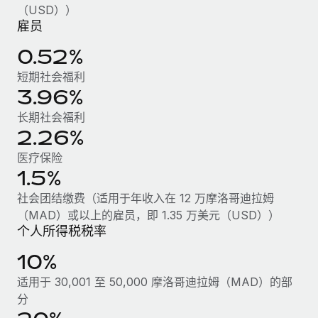
福利
actually looks like
（USD））
轻松管理员工福利
了解更多
雇员
Most teams hear "payroll implementation" and picture a
six-month project with a dedicated team....
0.52%
了解更多
短期社会福利
3.96%
长期社会福利
2.26%
医疗保险
1.5%
社会团结缴费（适用于年收入在 12 万摩洛哥迪拉姆
（MAD）或以上的雇员，即 1.35 万美元（USD））
个人所得税税率
10%
适用于 30,001 至 50,000 摩洛哥迪拉姆（MAD）的部
分