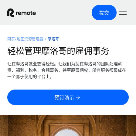
提交
首页
国家/地区资源管理器
摩洛哥
产品
轻松管理摩洛哥的雇佣事务
解决方案
全球招聘
让在摩洛哥就业变得轻松。让我们为您在摩洛哥的团队处理薪
资、福利、税务、合规事务，甚至股票期权，所有服务都集成在
全球薪资管理
资源
一个易于使用的平台上。
覆盖全球
轻松运行合规薪资
国家/地区资源管理器
定价
工具与计算器
第三方雇佣托管服务
按国家/地区查找全球雇佣支持
预订演示
零实体成本实现全球扩张
误分类风险计算工具
美国各州浏览器
按国家/地区检查员工误分类风险
第三方合同工托管服务
简化美国各州的招聘
中文（简体）
全球合规聘用合同工
员工成本计算器
Remote 无惧对比
计算任何国家的员工总成本
合同工管理
English
了解我们的竞争优势