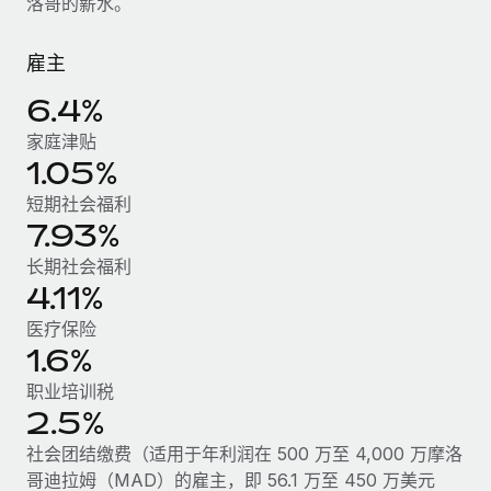
洛哥的薪水。
服务
薪金与人才洞察
Remote Build
即将推出
咨询专家
集成与人工智能自动化咨询
雇主
洞察中心
获得全球人力资源与合规方面的专家帮助
6.4%
获得支持
背景调查
案例研究
家庭津贴
简化候选人筛选流程
查看全部资源
1.05%
Cultivating a Thriving Remote-First Culture in
Partnership with Remote
合规守望台
短期社会福利
防范合规风险
7.93%
博客
At a glance Discover the evolution of TheyDo, a pioneering
journey management platform that has...
长期社会福利
设备管理
Why owned entities are key to maintaining
4.11%
EOR compliance
在全球范围内配置和跟踪 IT 设备
了解更多
医疗保险
As the global workforce continues to expand in response
实体设立
1.6%
to the demands of today’s labor market, the...
快速建立合规实体
Reverse Tech's strategic partnership with
职业培训税
Remote for contractor management and
了解更多
2.5%
人员调配与搬迁
payroll
轻松搬迁员工
社会团结缴费（适用于年利润在 500 万至 4,000 万摩洛
Reverse Tech at a glance Health and wellness startup,
哥迪拉姆（MAD）的雇主，即 56.1 万至 450 万美元
What a Workday global payroll implementation
Reverse Tech, partnered with Remote to manage...