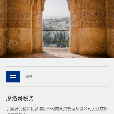
全球合同工入职与管理
合同工薪酬结算计算器
登录
Nederlands
探索全球合同工的结算货币选项与结算速度
PEO
成长阶段
外包复杂雇佣任务
Français
初创企业
通过 REMOTE 学习
为成长型企业量身打造的全球敏捷型人力资源与薪资解决方案
Deutsch
研究与指引
基础设施
中型市场
Remote Embedded
案例研究
通过定制化人力资源解决方案扩展团队
Español
将人力资源无缝融入工作流程
人力资源术语表
企业
Italiano
平台
面向大型企业的全球化人力资源服务
核对表和模板
团队的内置核心人力资源功能
Português (Portugal)
职位描述库
连接
概览
新的
与我们携手合作
日本語
使用我们的 MCP 将任何人工智能工具与 Remote 平台相连
战略技术合作伙伴
网络研讨会
集成
灵活地将全球人力资源嵌入您的平台
한국어
摩洛哥税务
活动
借助核心业务工具简化流程
成为合作伙伴
中文（简体）
新闻室
了解雇佣税如何影响贵公司的薪资管理及贵公司团队在摩
与我们共探合作机遇