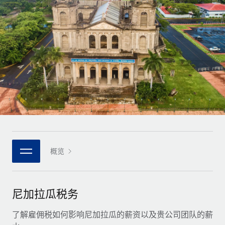
全球合同工入职与管理
合同工薪酬结算计算器
登录
Nederlands
探索全球合同工的结算货币选项与结算速度
PEO
成长阶段
外包复杂雇佣任务
Français
初创企业
通过 REMOTE 学习
为成长型企业量身打造的全球敏捷型人力资源与薪资解决方案
Deutsch
研究与指引
基础设施
中型市场
Remote Embedded
案例研究
通过定制化人力资源解决方案扩展团队
Español
将人力资源无缝融入工作流程
人力资源术语表
企业
Italiano
平台
面向大型企业的全球化人力资源服务
核对表和模板
团队的内置核心人力资源功能
Português (Portugal)
职位描述库
连接
概览
新的
与我们携手合作
日本語
使用我们的 MCP 将任何人工智能工具与 Remote 平台相连
战略技术合作伙伴
网络研讨会
集成
灵活地将全球人力资源嵌入您的平台
한국어
尼加拉瓜税务
活动
借助核心业务工具简化流程
成为合作伙伴
中文（简体）
新闻室
了解雇佣税如何影响尼加拉瓜的薪资以及贵公司团队的薪
与我们共探合作机遇