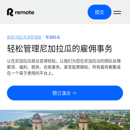
提交
首页
国家/地区资源管理器
尼加拉瓜
产品
轻松管理尼加拉瓜的雇佣事务
解决方案
全球招聘
让在尼加拉瓜就业变得轻松。让我们为您在尼加拉瓜的团队处理
薪资、福利、税务、合规事务，甚至股票期权，所有服务都集成
全球薪资管理
资源
在一个易于使用的平台上。
覆盖全球
轻松运行合规薪资
国家/地区资源管理器
定价
工具与计算器
第三方雇佣托管服务
按国家/地区查找全球雇佣支持
预订演示
零实体成本实现全球扩张
误分类风险计算工具
美国各州浏览器
按国家/地区检查员工误分类风险
第三方合同工托管服务
简化美国各州的招聘
中文（简体）
全球合规聘用合同工
员工成本计算器
Remote 无惧对比
计算任何国家的员工总成本
合同工管理
English
了解我们的竞争优势