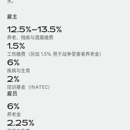
水。
服务
薪金与人才洞察
Remote Build
即将推出
咨询专家
集成与人工智能自动化咨询
雇主
洞察中心
获得全球人力资源与合规方面的专家帮助
12.5%–13.5%
获得支持
背景调查
案例研究
养老、残疾与遗属缴费
简化候选人筛选流程
查看全部资源
1.5%
Cultivating a Thriving Remote-First Culture in
Partnership with Remote
合规守望台
工伤缴费（另加 1.5% 用于战争受害者养老金）
防范合规风险
6%
博客
At a glance Discover the evolution of TheyDo, a pioneering
journey management platform that has...
疾病与生育
设备管理
Why owned entities are key to maintaining
2%
EOR compliance
在全球范围内配置和跟踪 IT 设备
了解更多
培训基金（INATEC）
As the global workforce continues to expand in response
实体设立
雇员
to the demands of today’s labor market, the...
快速建立合规实体
Reverse Tech's strategic partnership with
6%
Remote for contractor management and
了解更多
人员调配与搬迁
payroll
养老金
轻松搬迁员工
2.25%
Reverse Tech at a glance Health and wellness startup,
What a Workday global payroll implementation
Reverse Tech, partnered with Remote to manage...