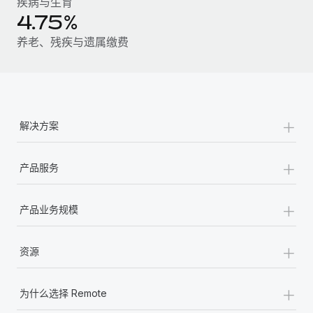
疾病与生育
福利
actually looks like
4.75%
轻松管理员工福利
了解更多
Most teams hear "payroll implementation" and picture a
养老、残疾与遗属缴费
six-month project with a dedicated team....
了解更多
+
解决方案
+
产品服务
+
产品业务规模
+
资源
+
为什么选择 Remote