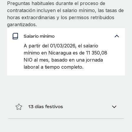
Explora el blog
Preguntas habituales durante el proceso de
Proporciona dispositivos tecnológicos y contrólalos
contratación incluyen el salario mínimo, las tasas de
en todo el mundo.
horas extraordinarias y los permisos retribuidos
BLOG
garantizados.
Apertura de entidades
Abre entidades conforme a la legalidad enseguida.
Novedades de producto de Remote:
Salario mínimo
Integraciones con Gusto y Xero y Contractor
Movilidad y reubicación
Management Plus
A partir del 01/03/2026, el salario
Reubica a los empleados con facilidad.
mínimo en Nicaragua es de 11 350,08
La misión de Remote sigue siendo ayudar a empresas de
NIO al mes, basado en una jornada
todos los tamaños a contratar, gestionar y...
Prestaciones
laboral a tiempo completo.
Gestiona las prestaciones de los empleados sin
Más información
complicaciones.
Pento se convierte en un empleador equitativo
con Remote
13 días festivos
Gestionar las nóminas internamente es complicado. Tardas
semanas en hacerlo manualmente y, al mes...
Más información