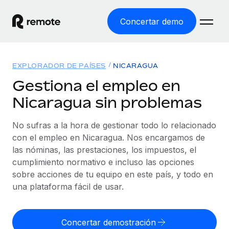
Concertar demo
Inicio
EXPLORADOR DE PAÍSES
NICARAGUA
Productos
Gestiona el empleo en
Nicaragua sin problemas
Soluciones
EMPLEO GLOBAL
Nómina global
No sufras a la hora de gestionar todo lo relacionado
Recursos
COBERTURA MUNDIAL
Gestiona las nóminas de forma sencilla y conforme a la
con el empleo en Nicaragua. Nos encargamos de
Explorador de países
legalidad.
las nóminas, las prestaciones, los impuestos, el
Precios
HERRAMIENTAS Y CALCULADORAS
Consulta el soporte del empleo global según el país.
cumplimiento normativo e incluso las opciones
Employer of Record
Calculadora del riesgo de clasificación errónea
sobre acciones de tu equipo en este país, y todo en
Explorador estatal de EE. UU.
Expándete en todo el mundo sin gastar en entidades.
Consulta el riesgo de clasificación errónea por país.
una plataforma fácil de usar.
Simplifica la contratación en todos los estados de EE.
Español
Contractor of Record
Calculadora del coste por empleado
UU.
Contrata a autónomos en cualquier parte del mundo
Calcula lo que cuestan los empleados en total en
Concertar demostración
English
Comparador de Remote
cumpliendo la normativa.
cualquier país.