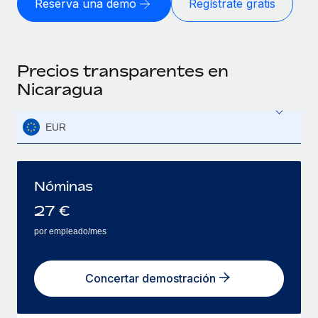
Reserva una demo
Regístrate gratis
Precios transparentes en
Nicaragua
EUR
Nóminas
27
€
por empleado/mes
Concertar demostración