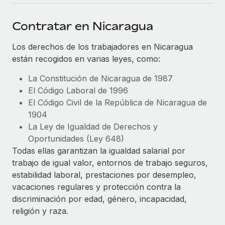
plataforma de forma flexible.
Sala de prensa
Integraciones
Contratar en Nicaragua
Asociarse
Optimiza los procesos con herramientas empresariales
Información sobre salarios y talento
Descubre oportunidades de colaborar con nosotros.
esenciales.
Los derechos de los trabajadores en Nicaragua
Centro de información
están recogidos en varias leyes, como:
Remote Build
Próximamente
Consultoría de integraciones y automatización con IA.
Obtén ayuda
SERVICIOS
La Constitución de Nicaragua de 1987
El Código Laboral de 1996
Pregunta a un experto
Consulta todos los recursos
El Código Civil de la República de Nicaragua de
CASOS PRÁCTICOS
Obtén ayuda de gente experta en RR. HH. globales
1904
y cumplimiento normativo.
La Ley de Igualdad de Derechos y
BLOG
Oportunidades (Ley 648)
Comprobaciones de antecedentes
Nómina global
Todas ellas garantizan la igualdad salarial por
Simplifica los procesos de cribado de candidatos.
trabajo de igual valor, entornos de trabajo seguros,
EOR y PEO
estabilidad laboral, prestaciones por desempleo,
Cumplimiento normativo
Contractor Management
vacaciones regulares y protección contra la
Adelántate a los riesgos de cumplimiento
discriminación por edad, género, incapacidad,
normativo.
Impuestos
religión y raza.
Gestión de dispositivos