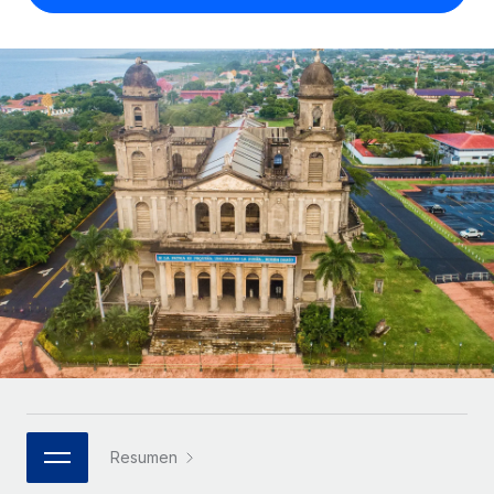
Compáranos con otras empresas.
Iniciar sesión
Contractor Management
Nederlands
Calculadora de pagos a autónomos
Integra y gestiona a autónomos globalmente.
Descubre opciones de divisas y tiempos de pago para
ETAPAS DE CRECIMIENTO
Français
autónomos globales.
PEO
Startups
Externaliza tareas laborales complejas.
Deutsch
Soluciones ágiles de RR. HH. globales y nóminas para
APRENDIZAJE CON REMOTE
empresas en crecimiento.
Español
Guías y recursos
INFRAESTRUCTURA
Mediana empresa
Conexión Remote
Casos prácticos
Amplía tu equipo con soluciones de RR. HH.
Italiano
Integra los RR. HH. en tus flujos de trabajo sin
personalizadas.
Glosario de RR. HH.
complicaciones.
Português (Portugal)
Empresa
Listas de verificación y plantillas
Plataforma
RR. HH. globales para grandes empresas.
日本語
Funciones esenciales de RR. HH. integradas para tu
Biblioteca de descripciones de puestos
equipo.
한국어
ASOCIARSE
Webinarios
Conectar
Nuevo
Socios tecnológicos estratégicos
Resumen
中文（简体）
Conecta cualquier herramienta de IA con Remote
Eventos
Integra la gestión de los RR. HH. globales en tu
mediante nuestro MCP.