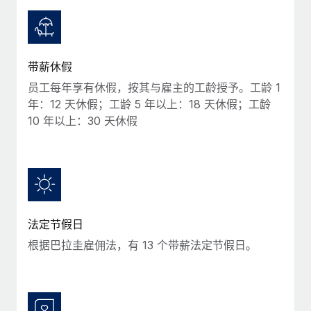
服务
薪金与人才洞察
Remote Build
即将推出
咨询专家
集成与人工智能自动化咨询
洞察中心
获得全球人力资源与合规方面的专家帮助
带薪休假
获得支持
背景调查
案例研究
员工每年享有休假，按其与雇主的工龄授予。工龄 1
简化候选人筛选流程
查看全部资源
年：12 天休假；工龄 5 年以上：18 天休假；工龄
10 年以上：30 天休假
合规守望台
防范合规风险
博客
设备管理
Why owned entities are key to maintaining
EOR compliance
在全球范围内配置和跟踪 IT 设备
As the global workforce continues to expand in response
实体设立
法定节假日
to the demands of today’s labor market, the...
快速建立合规实体
根据巴拉圭雇佣法，有 13 个带薪法定节假日。
了解更多
人员调配与搬迁
轻松搬迁员工
What a Workday global payroll implementation