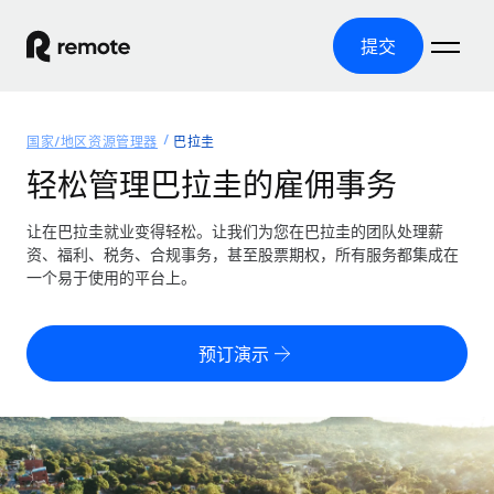
提交
首页
国家/地区资源管理器
巴拉圭
产品
轻松管理巴拉圭的雇佣事务
解决方案
全球招聘
让在巴拉圭就业变得轻松。让我们为您在巴拉圭的团队处理薪
资、福利、税务、合规事务，甚至股票期权，所有服务都集成在
全球薪资管理
资源
一个易于使用的平台上。
覆盖全球
轻松运行合规薪资
国家/地区资源管理器
定价
工具与计算器
第三方雇佣托管服务
按国家/地区查找全球雇佣支持
预订演示
零实体成本实现全球扩张
误分类风险计算工具
美国各州浏览器
按国家/地区检查员工误分类风险
第三方合同工托管服务
简化美国各州的招聘
中文（简体）
全球合规聘用合同工
员工成本计算器
Remote 无惧对比
计算任何国家的员工总成本
合同工管理
English
了解我们的竞争优势