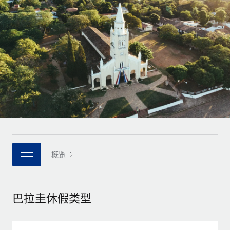
全球合同工入职与管理
合同工薪酬结算计算器
登录
Nederlands
探索全球合同工的结算货币选项与结算速度
PEO
成长阶段
外包复杂雇佣任务
Français
初创企业
通过 REMOTE 学习
为成长型企业量身打造的全球敏捷型人力资源与薪资解决方案
Deutsch
研究与指引
基础设施
中型市场
Remote Embedded
案例研究
通过定制化人力资源解决方案扩展团队
Español
将人力资源无缝融入工作流程
人力资源术语表
企业
Italiano
平台
面向大型企业的全球化人力资源服务
核对表和模板
团队的内置核心人力资源功能
Português (Portugal)
职位描述库
连接
概览
新的
与我们携手合作
日本語
使用我们的 MCP 将任何人工智能工具与 Remote 平台相连
战略技术合作伙伴
网络研讨会
集成
灵活地将全球人力资源嵌入您的平台
한국어
巴拉圭休假类型
活动
借助核心业务工具简化流程
成为合作伙伴
中文（简体）
新闻室
与我们共探合作机遇