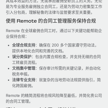
具成本效益的方法，无需承担雇佣全职员工的义务。无论
服务
薪金与人才洞察
Remote Build
即将推出
是为专业服务雇佣独立合同工，还是为劳动力密集型工作
咨询专家
集成与人工智能自动化咨询
引入分包商，理解秘鲁的法律与监管要求至关重要。
洞察中心
获得全球人力资源与合规方面的专家帮助
使用 Remote 的合同工管理服务保持合规
获得支持
背景调查
案例研究
Remote 在全球雇佣合同工时，通过以下关键功能帮助企
简化候选人筛选流程
查看全部资源
业保持合规：
Cultivating a Thriving Remote-First Culture in
Partnership with Remote
合规守望台
全球合规支持
：确保在 200 多个国家遵守劳动法，
防范合规风险
博客
提供本地化合同和完善的文档。
At a glance Discover the evolution of TheyDo, a pioneering
误分类保护
：包含内置合规检查，并支持无缝的合同
journey management platform that has...
设备管理
Why owned entities are key to maintaining
工转雇员流程。
EOR compliance
在全球范围内配置和跟踪 IT 设备
了解更多
文档集中管理
：保存审计所需的关键记录，并自动化
税务申报。
As the global workforce continues to expand in response
实体设立
法律专业支持
：就复杂的当地劳动法规提供指引，简
to the demands of today’s labor market, the...
快速建立合规实体
Reverse Tech's strategic partnership with
化跨国雇佣。
Remote for contractor management and
了解更多
人员调配与搬迁
payroll
Remote 的精简流程将合规风险降至最低，并简化贵公司
轻松搬迁员工
Reverse Tech at a glance Health and wellness startup,
的合同工管理。
What a Workday global payroll implementation
Reverse Tech, partnered with Remote to manage...