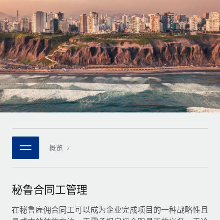
全球合同工入职与管理
合同工薪酬结算计算器
登录
Nederlands
探索全球合同工的结算货币选项与结算速度
PEO
成长阶段
外包复杂雇佣任务
Français
初创企业
通过 REMOTE 学习
为成长型企业量身打造的全球敏捷型人力资源与薪资解决方案
Deutsch
研究与指引
基础设施
中型市场
Remote Embedded
案例研究
通过定制化人力资源解决方案扩展团队
Español
将人力资源无缝融入工作流程
人力资源术语表
企业
Italiano
平台
面向大型企业的全球化人力资源服务
核对表和模板
团队的内置核心人力资源功能
Português (Portugal)
职位描述库
连接
概览
新的
与我们携手合作
日本語
使用我们的 MCP 将任何人工智能工具与 Remote 平台相连
战略技术合作伙伴
网络研讨会
集成
灵活地将全球人力资源嵌入您的平台
한국어
秘鲁合同工管理
活动
借助核心业务工具简化流程
成为合作伙伴
中文（简体）
新闻室
在秘鲁雇佣合同工可以成为企业完成项目的一种战略性且
与我们共探合作机遇