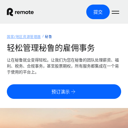
提交
首页
国家/地区资源管理器
秘鲁
产品
轻松管理秘鲁的雇佣事务
解决方案
全球招聘
让在秘鲁就业变得轻松。让我们为您在秘鲁的团队处理薪资、福
利、税务、合规事务，甚至股票期权，所有服务都集成在一个易
全球薪资管理
资源
于使用的平台上。
覆盖全球
轻松运行合规薪资
国家/地区资源管理器
定价
工具与计算器
第三方雇佣托管服务
按国家/地区查找全球雇佣支持
预订演示
零实体成本实现全球扩张
误分类风险计算工具
美国各州浏览器
按国家/地区检查员工误分类风险
第三方合同工托管服务
简化美国各州的招聘
中文（简体）
全球合规聘用合同工
员工成本计算器
Remote 无惧对比
计算任何国家的员工总成本
合同工管理
English
了解我们的竞争优势