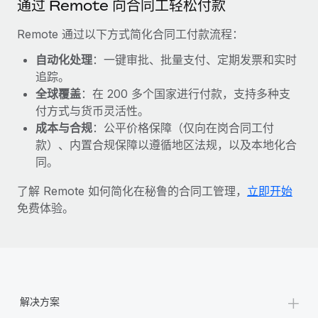
通过 Remote 向合同工轻松付款
福利
actually looks like
轻松管理员工福利
了解更多
Most teams hear "payroll implementation" and picture a
Remote 通过以下方式简化合同工付款流程：
six-month project with a dedicated team....
自动化处理
：一键审批、批量支付、定期发票和实时
了解更多
追踪。
全球覆盖
：在 200 多个国家进行付款，支持多种支
付方式与货币灵活性。
成本与合规
：公平价格保障（仅向在岗合同工付
款）、内置合规保障以遵循地区法规，以及本地化合
同。
了解 Remote 如何简化在秘鲁的合同工管理，
立即开始
免费体验。
+
解决方案