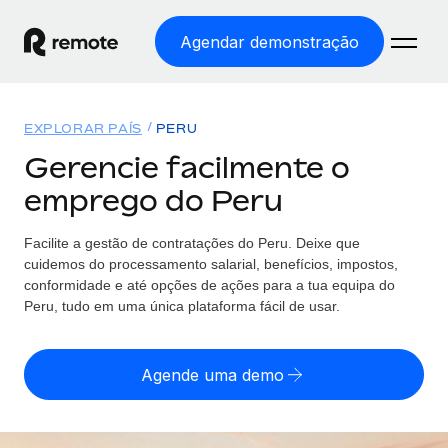
Agendar demonstração
Início
EXPLORAR PAÍS
PERU
Produtos
Gerencie facilmente o
emprego do Peru
Soluções
EMPREGO GLOBAL
Processamento Salarial
Facilite a gestão de contratações
do
Peru. Deixe que
Preçário
COBERTURA GLOBAL
Processamento salarial fácil e em conformidade
cuidemos do processamento salarial, benefícios, impostos,
Explorador de países
conformidade e até opções de ações para a tua equipa
do
Employer of Record
Peru, tudo em uma única plataforma fácil de usar.
Encontra apoio para emprego global por país
Expanda globalmente sem custos de constituição de
Português (Portugal)
Comparar a Remote
entidades
Agende uma demo
Veja como nos comparamos com os outros
English
Contractor Management
Integra e gere trabalhadores independentes
Início de sessão
Nederlands
TORNE-SE NOSSO PARCEIRO
globalmente