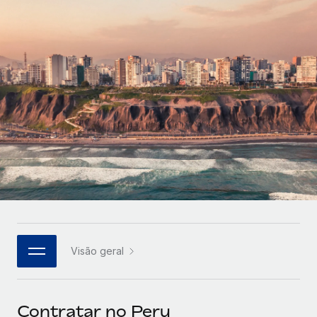
Parceiros tecnológicos estratégicos
Français
Integre os RH globais na sua plataforma de forma
SERVICES
flexível
Deutsch
Perguntar a um especialista
Obtenha apoio especializado em RH e
Español
CASE STUDIES
conformidade globais
Italiano
Português (Portugal)
日本語
한국어
Visão geral
中文（简体）
Contratar no Peru