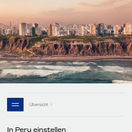
Globales Onboarding und Verwalten von
Gesamtbeschäftigungskosten
Anmelden
Freelancer:innen
Nederlands
WACHSTUMSPHASE
Honorarzahlungen berechnen
PEO
Français
Informationen zu möglichen Währungen und
Startups
Auslagern von komplexen HR-Aufgaben
Abwicklungsfristen für globale Freelancer:innen
Agile HR- und Payroll-Lösungen für wachsende
Deutsch
Unternehmen
INFRASTRUKTUR
LERNEN MIT REMOTE
Mittelstand
Español
Remote Embedded
Maßgeschneiderte HR-Lösungen, um Teams zu
Forschung und Leitfäden
Nahtlose Integration der HR in bestehende Abläufe
vergrößern
Italiano
Fallstudien
Plattform
Enterprise
Português (Portugal)
Integrierte HR-Kernfunktionen für dein Team
HR-Glossar
Globale HR für Konzerne und Großunternehmen
Verknüpfen
Neu
日本語
Checklisten und Vorlagen
Verknüpfung beliebiger KI-Tools mit Remote über unser
Übersicht
PARTNER WERDEN
Bibliothek für Stellenbeschreibungen
한국어
MCP
Strategische Technologiepartner
Webinare
Integrationen
Flexible Einbettung von Global-HR-Funktionen in deine
中文（简体）
In Peru einstellen
Plattform
Prozessoptimierung mit unverzichtbaren Business-