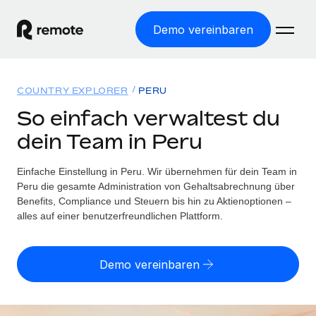
Demo vereinbaren
Startseite
COUNTRY EXPLORER
PERU
Produkte
So einfach verwaltest du
dein Team in Peru
Lösungen
WELTWEITE BESCHÄFTIGUNG
Globale Payroll
Einfache Einstellung in Peru. Wir übernehmen für dein Team in
Ressourcen
WELTWEITE ABDECKUNG
Einfache, rechtssicher Payroll
Peru die gesamte Administration von Gehaltsabrechnung über
Country Explorer
Benefits, Compliance und Steuern bis hin zu Aktienoptionen –
Preise
TOOLS UND RECHNER
Employer of Record
alles auf einer benutzerfreundlichen Plattform.
Länderspezifische Unterstützung bei der Einstellung
Weltweites Wachstum ohne Kosten für Niederlassungen
Scheinselbstständigkeitsrisiko berechnen
Explorer für US-Bundesstaaten
Länderspezifische Einschätzung des
Contractor of Record
Demo vereinbaren
Einfache Einstellung in allen US-Bundesstaaten
Scheinselbstständigkeitsrisikos
Deutsch
Rechtssichere, weltweite Arbeit mit Freelancer:innen
Remote im Vergleich
Personalkostenrechner
Contractor Management
English
Vergleiche mit unseren Mitbewerbern
Länderspezifische Berechnung der