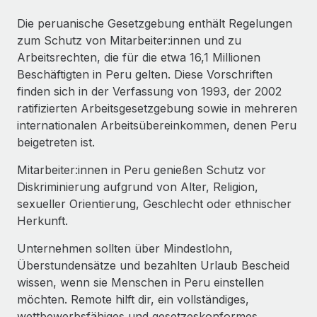
Events
Tools
Partner werden
Die peruanische Gesetzgebung enthält Regelungen
Newsroom
Entdecke die Möglichkeiten einer Partnerschaft
zum Schutz von Mitarbeiter:innen und zu
Arbeitsrechten, die für die etwa 16,1 Millionen
DIENSTLEISTUNGEN
Informationen zu Gehältern und Qualifikationen
Remote Build
Demnächst verfügbar
Beschäftigten in Peru gelten. Diese Vorschriften
Frag unsere Expert:innen
Beratung zu Integrationen und KI-Automatisierung
finden sich in der Verfassung von 1993, der 2002
Insights Center
Hilfe von Expert:innen für globale HR & Compliance
ratifizierten Arbeitsgesetzgebung sowie in mehreren
Hol dir Unterstützung
internationalen Arbeitsübereinkommen, denen Peru
Background-Checks
FALLSTUDIEN
beigetreten ist.
Einfacheres Bewerber:innen-Screening
Alle Ressourcen anzeigen
So hat der KI-Vorreiter Weaviate sein Team mit
Mitarbeiter:innen in Peru genießen Schutz vor
Remote um 120 % vergrößert
Compliance Watchtower
Diskriminierung aufgrund von Alter, Religion,
Lückenlose Compliance
BLOG
Weaviate auf einen Blick Weaviate entwickelt KI-basierte
sexueller Orientierung, Geschlecht oder ethnischer
Open-Source-Infrastrukturen. Das...
Globale Payroll
Herkunft.
Geräteverwaltung
Globale Bereitstellung und Verfolgung von IT-
Mehr erfahren
Unternehmen sollten über Mindestlohn,
EOR und PEO
Geräten
Überstundensätze und bezahlten Urlaub Bescheid
Contractor Management
wissen, wenn sie Menschen in Peru einstellen
Gründung von Niederlassungen
Strategische Partnerschaft zwischen
möchten. Remote hilft dir, ein vollständiges,
Steuern
Schnelle, rechtssichere Gründung von
Reverse Tech und Remote für Contractor
wettbewerbsfähiges und gesetzeskonformes