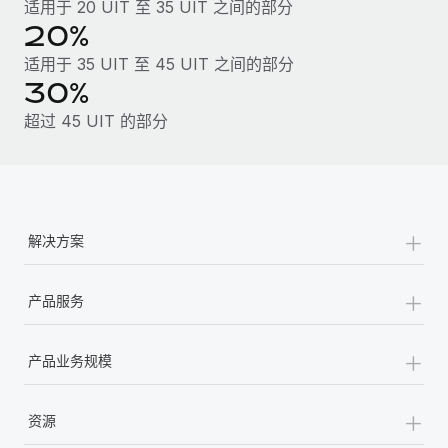
福利
适用于 20 UIT 至 35 UIT 之间的部分
actually looks like
20%
轻松管理员工福利
了解更多
Most teams hear "payroll implementation" and picture a
适用于 35 UIT 至 45 UIT 之间的部分
six-month project with a dedicated team....
30%
了解更多
超过 45 UIT 的部分
+
解决方案
+
产品服务
+
产品业务规模
+
资源