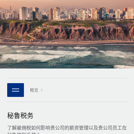
全球合同工入职与管理
合同工薪酬结算计算器
登录
Nederlands
探索全球合同工的结算货币选项与结算速度
PEO
成长阶段
外包复杂雇佣任务
Français
初创企业
通过 REMOTE 学习
为成长型企业量身打造的全球敏捷型人力资源与薪资解决方案
Deutsch
研究与指引
基础设施
中型市场
Remote Embedded
案例研究
通过定制化人力资源解决方案扩展团队
Español
将人力资源无缝融入工作流程
人力资源术语表
企业
Italiano
平台
面向大型企业的全球化人力资源服务
核对表和模板
团队的内置核心人力资源功能
Português (Portugal)
职位描述库
连接
概览
新的
与我们携手合作
日本語
使用我们的 MCP 将任何人工智能工具与 Remote 平台相连
战略技术合作伙伴
网络研讨会
集成
灵活地将全球人力资源嵌入您的平台
한국어
秘鲁税务
活动
借助核心业务工具简化流程
成为合作伙伴
中文（简体）
新闻室
了解雇佣税如何影响贵公司的薪资管理以及贵公司员工在
与我们共探合作机遇