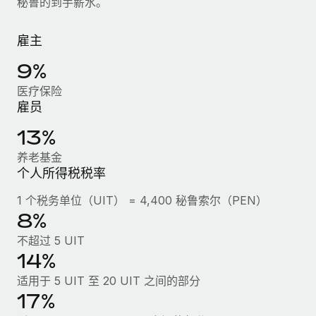
秘鲁的到手薪水。
服务
薪金与人才洞察
Remote Build
即将推出
咨询专家
集成与人工智能自动化咨询
雇主
洞察中心
获得全球人力资源与合规方面的专家帮助
9%
获得支持
背景调查
案例研究
医疗保险
简化候选人筛选流程
查看全部资源
雇员
Cultivating a Thriving Remote-First Culture in
Partnership with Remote
合规守望台
13%
防范合规风险
博客
At a glance Discover the evolution of TheyDo, a pioneering
养老基金
journey management platform that has...
个人所得税税率
设备管理
Why owned entities are key to maintaining
EOR compliance
在全球范围内配置和跟踪 IT 设备
了解更多
1 个税务单位（UIT） = 4,400 秘鲁索尔（PEN）
8%
As the global workforce continues to expand in response
实体设立
to the demands of today’s labor market, the...
不超过 5 UIT
快速建立合规实体
Reverse Tech's strategic partnership with
14%
Remote for contractor management and
了解更多
人员调配与搬迁
payroll
适用于 5 UIT 至 20 UIT 之间的部分
轻松搬迁员工
Reverse Tech at a glance Health and wellness startup,
17%
What a Workday global payroll implementation
Reverse Tech, partnered with Remote to manage...