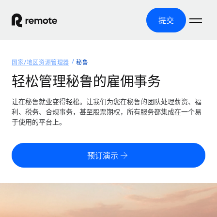
提交
首页
国家/地区资源管理器
秘鲁
产品
轻松管理秘鲁的雇佣事务
解决方案
全球招聘
让在秘鲁就业变得轻松。让我们为您在秘鲁的团队处理薪资、福
利、税务、合规事务，甚至股票期权，所有服务都集成在一个易
全球薪资管理
资源
于使用的平台上。
覆盖全球
轻松运行合规薪资
国家/地区资源管理器
定价
工具与计算器
第三方雇佣托管服务
按国家/地区查找全球雇佣支持
预订演示
零实体成本实现全球扩张
误分类风险计算工具
美国各州浏览器
按国家/地区检查员工误分类风险
第三方合同工托管服务
简化美国各州的招聘
中文（简体）
全球合规聘用合同工
员工成本计算器
Remote 无惧对比
计算任何国家的员工总成本
合同工管理
English
了解我们的竞争优势