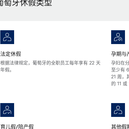
葡萄牙休假类型
法定休假
孕期与
根据法律规定，葡萄牙的全职员工每年享有 22 天
孕妇在分
年假。
至少有 
21 周
的 11 
育儿假/陪产假
其他假