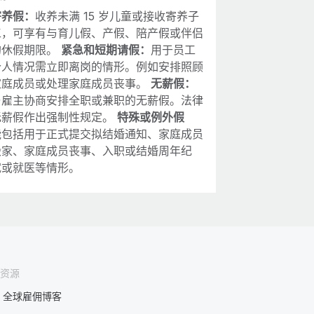
寄养假：
收养未满 15 岁儿童或接收寄养子
工，可享有与育儿假、产假、陪产假或伴侣
的休假期限。
紧急和短期请假：
用于员工
个人情况需立即离岗的情形。例如安排照顾
家庭成员或处理家庭成员丧事。
无薪假：
与雇主协商安排全职或兼职的无薪假。法律
无薪假作出强制性规定。
特殊或例外假
能包括用于正式提交拟结婚通知、家庭成员
搬家、家庭成员丧事、入职或结婚周年纪
试或就医等情形。
资源
全球雇佣博客