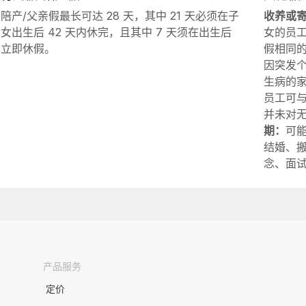
陪产/父亲假最长可达 28 天，其中 21 天必须在子
收养或
女出生后 42 天内休完，且其中 7 天须在出生后
女的员
立即休假。
假相同
因突发
生病的
员工可
并未对
期：
可
结婚、
念、面
产品服务
定价