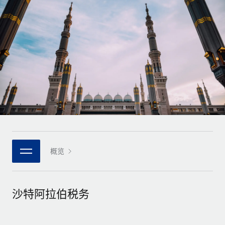
全球合同工入职与管理
合同工薪酬结算计算器
登录
Nederlands
探索全球合同工的结算货币选项与结算速度
PEO
成长阶段
外包复杂雇佣任务
Français
初创企业
通过 REMOTE 学习
为成长型企业量身打造的全球敏捷型人力资源与薪资解决方案
Deutsch
研究与指引
基础设施
中型市场
Remote Embedded
案例研究
通过定制化人力资源解决方案扩展团队
Español
将人力资源无缝融入工作流程
人力资源术语表
企业
Italiano
平台
面向大型企业的全球化人力资源服务
核对表和模板
团队的内置核心人力资源功能
Português (Portugal)
职位描述库
连接
概览
新的
与我们携手合作
日本語
使用我们的 MCP 将任何人工智能工具与 Remote 平台相连
战略技术合作伙伴
网络研讨会
集成
灵活地将全球人力资源嵌入您的平台
한국어
沙特阿拉伯税务
活动
借助核心业务工具简化流程
成为合作伙伴
中文（简体）
新闻室
与我们共探合作机遇