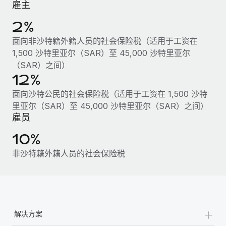
雇主
服务
薪金与人才洞察
Remote Build
即将推出
咨询专家
2%
集成与人工智能自动化咨询
洞察中心
获得全球人力资源与合规方面的专家帮助
面向非沙特籍外籍人员的社会保险税（适用于工资在
获得支持
1,500 沙特里亚尔（SAR）至 45,000 沙特里亚尔
背景调查
案例研究
（SAR）之间）
简化候选人筛选流程
查看全部资源
12%
Cultivating a Thriving Remote-First Culture in
Partnership with Remote
合规守望台
面向沙特公民的社会保险税（适用于工资在 1,500 沙特
防范合规风险
博客
里亚尔（SAR）至 45,000 沙特里亚尔（SAR）之间）
At a glance Discover the evolution of TheyDo, a pioneering
雇员
journey management platform that has...
设备管理
Why owned entities are key to maintaining
10%
EOR compliance
在全球范围内配置和跟踪 IT 设备
了解更多
非沙特籍外籍人员的社会保险税
As the global workforce continues to expand in response
实体设立
to the demands of today’s labor market, the...
快速建立合规实体
Reverse Tech's strategic partnership with
Remote for contractor management and
了解更多
人员调配与搬迁
payroll
轻松搬迁员工
+
Reverse Tech at a glance Health and wellness startup,
解决方案
What a Workday global payroll implementation
Reverse Tech, partnered with Remote to manage...