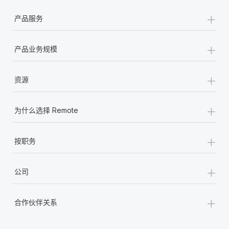
福利
actually looks like
+
轻松管理员工福利
了解更多
产品服务
Most teams hear "payroll implementation" and picture a
six-month project with a dedicated team....
+
产品业务规模
了解更多
+
资源
+
为什么选择 Remote
+
按职务
+
公司
+
合作伙伴关系