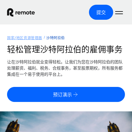
提交
首页
国家/地区资源管理器
沙特阿拉伯
产品
轻松管理沙特阿拉伯的雇佣事务
解决方案
全球招聘
让在沙特阿拉伯就业变得轻松。让我们为您在沙特阿拉伯的团队
处理薪资、福利、税务、合规事务，甚至股票期权，所有服务都
全球薪资管理
资源
集成在一个易于使用的平台上。
覆盖全球
轻松运行合规薪资
国家/地区资源管理器
定价
工具与计算器
第三方雇佣托管服务
按国家/地区查找全球雇佣支持
预订演示
零实体成本实现全球扩张
误分类风险计算工具
美国各州浏览器
按国家/地区检查员工误分类风险
第三方合同工托管服务
简化美国各州的招聘
中文（简体）
全球合规聘用合同工
员工成本计算器
Remote 无惧对比
计算任何国家的员工总成本
合同工管理
English
了解我们的竞争优势