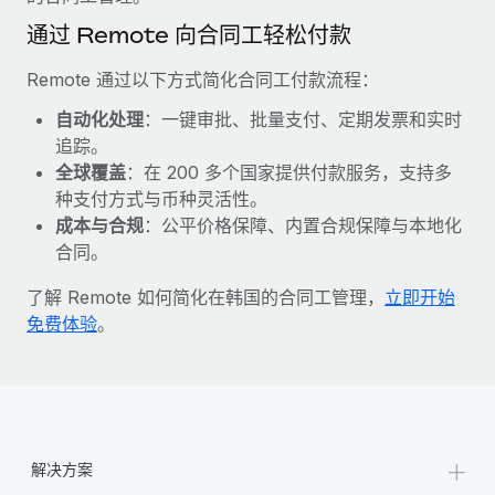
福利
actually looks like
通过 Remote 向合同工轻松付款
轻松管理员工福利
了解更多
Most teams hear "payroll implementation" and picture a
six-month project with a dedicated team....
Remote 通过以下方式简化合同工付款流程：
了解更多
自动化处理
：一键审批、批量支付、定期发票和实时
追踪。
全球覆盖
：在 200 多个国家提供付款服务，支持多
种支付方式与币种灵活性。
成本与合规
：公平价格保障、内置合规保障与本地化
合同。
了解 Remote 如何简化在韩国的合同工管理，
立即开始
免费体验
。
+
解决方案