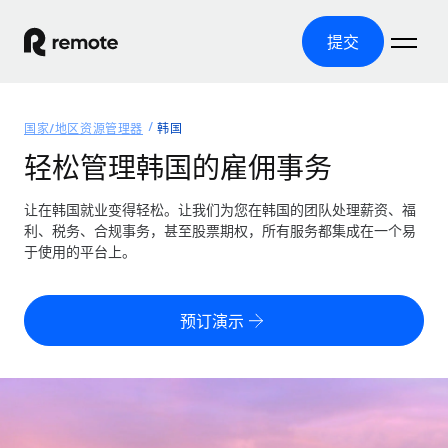
提交
首页
国家/地区资源管理器
韩国
产品
轻松管理韩国的雇佣事务
解决方案
全球招聘
让在韩国就业变得轻松。让我们为您在韩国的团队处理薪资、福
利、税务、合规事务，甚至股票期权，所有服务都集成在一个易
全球薪资管理
资源
于使用的平台上。
覆盖全球
轻松运行合规薪资
国家/地区资源管理器
定价
工具与计算器
第三方雇佣托管服务
按国家/地区查找全球雇佣支持
预订演示
零实体成本实现全球扩张
误分类风险计算工具
美国各州浏览器
按国家/地区检查员工误分类风险
第三方合同工托管服务
简化美国各州的招聘
中文（简体）
全球合规聘用合同工
员工成本计算器
Remote 无惧对比
计算任何国家的员工总成本
合同工管理
English
了解我们的竞争优势