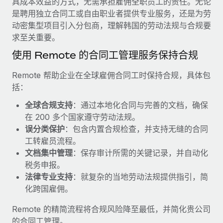
具成本效益的方式，无需承担雇佣全职员工的责任。无论
服务
薪金与人才洞察
Remote Build
即将推出
是聘用独立合同工或自由职业者提供专业服务，还是为劳
咨询专家
集成与人工智能自动化咨询
动密集型项目引入分包商，理解韩国的劳动法规与合规要
洞察中心
获得全球人力资源与合规方面的专家帮助
求至关重要。
获得支持
使用 Remote 的合同工管理服务保持合规
背景调查
案例研究
简化候选人筛选流程
查看全部资源
Remote 帮助企业在全球雇佣合同工时保持合规，具体包
Cultivating a Thriving Remote-First Culture in
括：
Partnership with Remote
合规守望台
防范合规风险
博客
全球合规支持
：通过本地化合同与完善的文档，确保
At a glance Discover the evolution of TheyDo, a pioneering
在 200 多个国家遵守劳动法规。
journey management platform that has...
设备管理
Why owned entities are key to maintaining
误分类保护
：包含内置合规检查，并支持无缝的合同
EOR compliance
在全球范围内配置和跟踪 IT 设备
了解更多
工转雇员流程。
文档集中管理
：保存审计所需的关键记录，并自动化
As the global workforce continues to expand in response
实体设立
税务申报。
to the demands of today’s labor market, the...
快速建立合规实体
Reverse Tech's strategic partnership with
法律专业支持
：就复杂的当地劳动法规提供指引，简
Remote for contractor management and
了解更多
化跨国雇佣。
人员调配与搬迁
payroll
轻松搬迁员工
Reverse Tech at a glance Health and wellness startup,
Remote 的精简流程将合规风险降至最低，并简化贵公司
What a Workday global payroll implementation
Reverse Tech, partnered with Remote to manage...
的合同工管理。