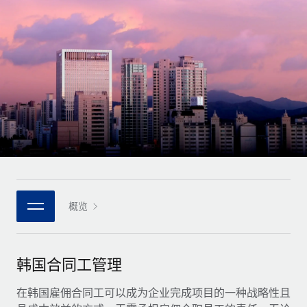
全球合同工入职与管理
合同工薪酬结算计算器
登录
Nederlands
探索全球合同工的结算货币选项与结算速度
PEO
成长阶段
外包复杂雇佣任务
Français
初创企业
通过 REMOTE 学习
为成长型企业量身打造的全球敏捷型人力资源与薪资解决方案
Deutsch
研究与指引
基础设施
中型市场
Remote Embedded
案例研究
通过定制化人力资源解决方案扩展团队
Español
将人力资源无缝融入工作流程
人力资源术语表
企业
Italiano
平台
面向大型企业的全球化人力资源服务
核对表和模板
团队的内置核心人力资源功能
Português (Portugal)
职位描述库
连接
概览
新的
与我们携手合作
日本語
使用我们的 MCP 将任何人工智能工具与 Remote 平台相连
战略技术合作伙伴
网络研讨会
集成
灵活地将全球人力资源嵌入您的平台
한국어
韩国合同工管理
活动
借助核心业务工具简化流程
成为合作伙伴
中文（简体）
新闻室
在韩国雇佣合同工可以成为企业完成项目的一种战略性且
与我们共探合作机遇