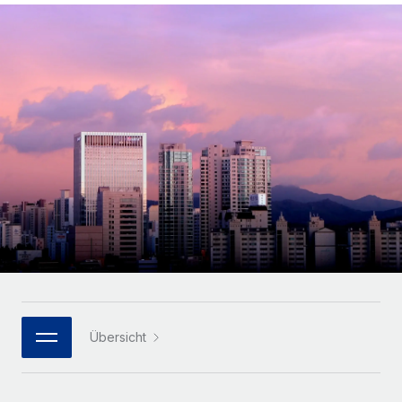
Globales Onboarding und Verwalten von
Gesamtbeschäftigungskosten
Anmelden
Freelancer:innen
Nederlands
WACHSTUMSPHASE
Honorarzahlungen berechnen
PEO
Français
Informationen zu möglichen Währungen und
Startups
Auslagern von komplexen HR-Aufgaben
Abwicklungsfristen für globale Freelancer:innen
Agile HR- und Payroll-Lösungen für wachsende
Deutsch
Unternehmen
INFRASTRUKTUR
LERNEN MIT REMOTE
Mittelstand
Español
Remote Embedded
Maßgeschneiderte HR-Lösungen, um Teams zu
Forschung und Leitfäden
Nahtlose Integration der HR in bestehende Abläufe
vergrößern
Italiano
Fallstudien
Plattform
Enterprise
Português (Portugal)
Integrierte HR-Kernfunktionen für dein Team
HR-Glossar
Globale HR für Konzerne und Großunternehmen
Verknüpfen
Neu
日本語
Checklisten und Vorlagen
Verknüpfung beliebiger KI-Tools mit Remote über unser
PARTNER WERDEN
Bibliothek für Stellenbeschreibungen
한국어
MCP
Übersicht
Strategische Technologiepartner
Webinare
Integrationen
Flexible Einbettung von Global-HR-Funktionen in deine
中文（简体）
Plattform
Prozessoptimierung mit unverzichtbaren Business-