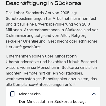
Events
Beschäftigung in Südkorea
Tools
Partner werden
Newsroom
Das Labor Standards Act von 2005 legt
Entdecke die Möglichkeiten einer Partnerschaft
Schutzbestimmungen für Arbeitnehmer:innen fest
DIENSTLEISTUNGEN
Informationen zu Gehältern und Qualifikationen
Remote Build
Demnächst verfügbar
und gilt für eine Erwerbsbevölkerung von 28,3
Frag unsere Expert:innen
Beratung zu Integrationen und KI-Automatisierung
Millionen. Arbeitnehmer:innen in Südkorea sind vor
Insights Center
Hilfe von Expert:innen für globale HR & Compliance
Diskriminierung aufgrund von Alter, Religion,
Hol dir Unterstützung
sexueller Orientierung, Geschlecht oder ethnischer
Background-Checks
FALLSTUDIEN
Herkunft geschützt.
Einfacheres Bewerber:innen-Screening
Alle Ressourcen anzeigen
So hat der KI-Vorreiter Weaviate sein Team mit
Unternehmen sollten über Mindestlohn,
Remote um 120 % vergrößert
Compliance Watchtower
Überstundensätze und bezahlten Urlaub Bescheid
Lückenlose Compliance
BLOG
wissen, wenn sie Menschen in Südkorea einstellen
Weaviate auf einen Blick Weaviate entwickelt KI-basierte
möchten. Remote hilft dir, ein vollständiges,
Open-Source-Infrastrukturen. Das...
Globale Payroll
Geräteverwaltung
wettbewerbsfähiges Benefitspaket anzubieten, das
Globale Bereitstellung und Verfolgung von IT-
Mehr erfahren
EOR und PEO
alle Compliance‑Anforderungen erfüllt.
Geräten
Contractor Management
Mindestlohn
Gründung von Niederlassungen
Strategische Partnerschaft zwischen
Der Mindestlohn in Südkorea beträgt
Steuern
Schnelle, rechtssichere Gründung von
Reverse Tech und Remote für Contractor