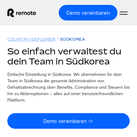
Demo vereinbaren
Startseite
COUNTRY EXPLORER
SÜDKOREA
Produkte
So einfach verwaltest du
dein Team in Südkorea
Lösungen
WELTWEITE BESCHÄFTIGUNG
Globale Payroll
Einfache Einstellung in Südkorea. Wir übernehmen für dein
Ressourcen
WELTWEITE ABDECKUNG
Einfache, rechtssicher Payroll
Team in Südkorea die gesamte Administration von
Country Explorer
Gehaltsabrechnung über Benefits, Compliance und Steuern bis
Preise
TOOLS UND RECHNER
Employer of Record
hin zu Aktienoptionen – alles auf einer benutzerfreundlichen
Länderspezifische Unterstützung bei der Einstellung
Weltweites Wachstum ohne Kosten für Niederlassungen
Plattform.
Scheinselbstständigkeitsrisiko berechnen
Explorer für US-Bundesstaaten
Länderspezifische Einschätzung des
Contractor of Record
Einfache Einstellung in allen US-Bundesstaaten
Scheinselbstständigkeitsrisikos
Deutsch
Rechtssichere, weltweite Arbeit mit Freelancer:innen
Demo vereinbaren
Remote im Vergleich
Personalkostenrechner
Contractor Management
English
Vergleiche mit unseren Mitbewerbern
Länderspezifische Berechnung der