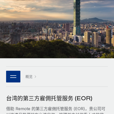
全球合同工入职与管理
合同工薪酬结算计算器
登录
Nederlands
探索全球合同工的结算货币选项与结算速度
PEO
成长阶段
外包复杂雇佣任务
Français
初创企业
通过 REMOTE 学习
为成长型企业量身打造的全球敏捷型人力资源与薪资解决方案
Deutsch
研究与指引
基础设施
中型市场
Remote Embedded
案例研究
通过定制化人力资源解决方案扩展团队
Español
将人力资源无缝融入工作流程
人力资源术语表
企业
Italiano
平台
面向大型企业的全球化人力资源服务
核对表和模板
团队的内置核心人力资源功能
Português (Portugal)
职位描述库
连接
概览
新的
与我们携手合作
日本語
使用我们的 MCP 将任何人工智能工具与 Remote 平台相连
战略技术合作伙伴
网络研讨会
集成
灵活地将全球人力资源嵌入您的平台
한국어
台湾的第三方雇佣托管服务 (EOR)
活动
借助核心业务工具简化流程
成为合作伙伴
中文（简体）
新闻室
借助 Remote 的第三方雇佣托管服务 (EOR)，贵公司可
与我们共探合作机遇