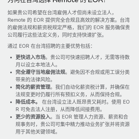
福利
actually looks like
轻松管理员工福利
如果贵公司希望在台湾雇佣人才但尚未设立法人，
Most teams hear "payroll implementation" and picture a
Remote 的 EOR 提供完全合规且高效的解决方案。台湾
six-month project with a dedicated team....
的雇佣法规和薪资税规定严格，我们的 EOR 服务确保贵
了解更多
公司履行这些法定义务，同时支持快速扩张。
通过 EOR 在台湾招聘的主要优势包括：
更快进入市场
。贵公司可快速招聘人才，无需等待数
月以设立本地法人。
完全遵守当地雇佣法规
。避免因不合规或用工误分类
带来的法律风险。
简化的薪资管理
。我们自动化薪资税计算，并确保在
法规变更时仍履行所有预扣义务，从而保持合规。
降低成本。
在台湾设立法人既昂贵又耗时。使用 EO
R 可免去法人注册，从而降低间接费用。
更少的资源投入
。当 EOR 管理人力资源、薪资和合
规事务时，贵公司可集中精力推动业务扩张并将资源
用于其他关键领域。