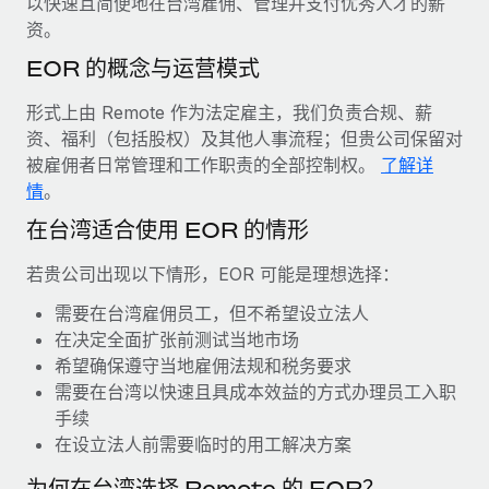
以快速且简便地在台湾雇佣、管理并支付优秀人才的薪
服务
薪金与人才洞察
Remote Build
即将推出
资。
咨询专家
集成与人工智能自动化咨询
洞察中心
EOR 的概念与运营模式
获得全球人力资源与合规方面的专家帮助
获得支持
形式上由 Remote 作为法定雇主，我们负责合规、薪
背景调查
案例研究
资、福利（包括股权）及其他人事流程；但贵公司保留对
简化候选人筛选流程
查看全部资源
被雇佣者日常管理和工作职责的全部控制权。
了解详
情
。
合规守望台
防范合规风险
在台湾适合使用 EOR 的情形
博客
设备管理
若贵公司出现以下情形，EOR 可能是理想选择：
Why owned entities are key to maintaining
EOR compliance
在全球范围内配置和跟踪 IT 设备
需要在台湾雇佣员工，但不希望设立法人
As the global workforce continues to expand in response
在决定全面扩张前测试当地市场
实体设立
to the demands of today’s labor market, the...
希望确保遵守当地雇佣法规和税务要求
快速建立合规实体
需要在台湾以快速且具成本效益的方式办理员工入职
了解更多
手续
人员调配与搬迁
在设立法人前需要临时的用工解决方案
轻松搬迁员工
What a Workday global payroll implementation
为何在台湾选择 Remote 的 EOR？