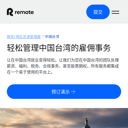
提交
首页
国家/地区资源管理器
中国台湾
产品
轻松管理中国台湾的雇佣事务
解决方案
全球招聘
让在中国台湾就业变得轻松。让我们为您在中国台湾的团队处理
薪资、福利、税务、合规事务，甚至股票期权，所有服务都集成
全球薪资管理
资源
在一个易于使用的平台上。
覆盖全球
轻松运行合规薪资
国家/地区资源管理器
定价
工具与计算器
第三方雇佣托管服务
按国家/地区查找全球雇佣支持
预订演示
零实体成本实现全球扩张
误分类风险计算工具
美国各州浏览器
按国家/地区检查员工误分类风险
第三方合同工托管服务
简化美国各州的招聘
中文（简体）
全球合规聘用合同工
员工成本计算器
Remote 无惧对比
计算任何国家的员工总成本
合同工管理
English
了解我们的竞争优势