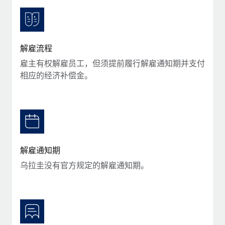
服务
薪金与人才洞察
Remote Build
即将推出
咨询专家
集成与人工智能自动化咨询
洞察中心
获得全球人力资源与合规方面的专家帮助
解雇流程
获得支持
背景调查
案例研究
雇主有权解雇员工，但须提前履行解雇通知期并支付
简化候选人筛选流程
查看全部资源
相应的经济补偿金。
合规守望台
防范合规风险
博客
设备管理
Why owned entities are key to maintaining
EOR compliance
在全球范围内配置和跟踪 IT 设备
解雇通知期
As the global workforce continues to expand in response
实体设立
乌拉圭没有官方规定的解雇通知期。
to the demands of today’s labor market, the...
快速建立合规实体
了解更多
人员调配与搬迁
轻松搬迁员工
What a Workday global payroll implementation