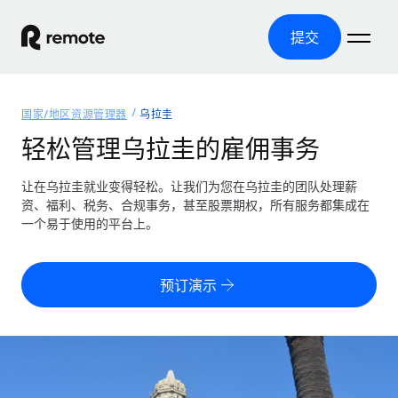
提交
首页
国家/地区资源管理器
乌拉圭
产品
轻松管理乌拉圭的雇佣事务
解决方案
全球招聘
让在乌拉圭就业变得轻松。让我们为您在乌拉圭的团队处理薪
资、福利、税务、合规事务，甚至股票期权，所有服务都集成在
全球薪资管理
资源
一个易于使用的平台上。
覆盖全球
轻松运行合规薪资
国家/地区资源管理器
定价
工具与计算器
第三方雇佣托管服务
按国家/地区查找全球雇佣支持
预订演示
零实体成本实现全球扩张
误分类风险计算工具
美国各州浏览器
按国家/地区检查员工误分类风险
第三方合同工托管服务
简化美国各州的招聘
中文（简体）
全球合规聘用合同工
员工成本计算器
Remote 无惧对比
计算任何国家的员工总成本
合同工管理
English
了解我们的竞争优势