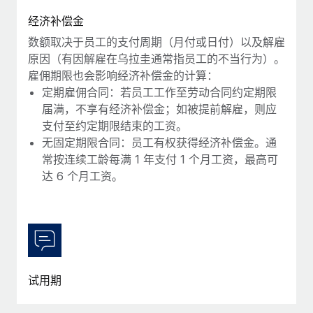
福利
actually looks like
经济补偿金
轻松管理员工福利
Most teams hear "payroll implementation" and picture a
数额取决于员工的支付周期（月付或日付）以及解雇
six-month project with a dedicated team....
原因（有因解雇在乌拉圭通常指员工的不当行为）。
了解更多
雇佣期限也会影响经济补偿金的计算：
定期雇佣合同：若员工工作至劳动合同约定期限
届满，不享有经济补偿金；如被提前解雇，则应
支付至约定期限结束的工资。
无固定期限合同：员工有权获得经济补偿金。通
常按连续工龄每满 1 年支付 1 个月工资，最高可
达 6 个月工资。
试用期