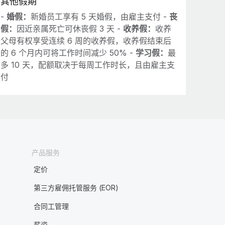
其他假期
-
婚假：
新婚员工享有 5 天婚假，由雇主支付 -
丧
假：
因近亲属死亡可休丧假 3 天 -
收养假：
收养
父母有权享受连续 6 周的收养假，收养假结束后
的 6 个月内可将工作时间减少 50% -
学习假：
最
多 10 天，配额取决于每周工作时长，且由雇主支
付
产品服务
定价
第三方雇佣托管服务 (EOR)
合同工管理
薪资