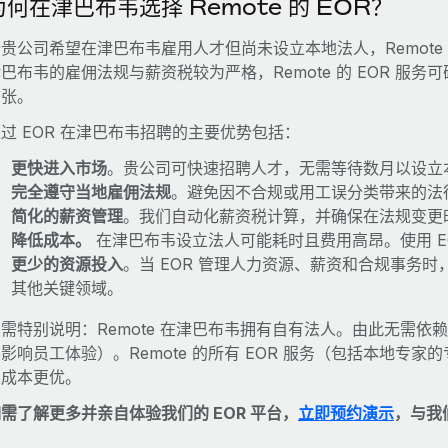
为何在津巴布韦选择 Remote 的 EOR？
贵公司希望在津巴布韦雇用人才但尚未设立本地法人，Remote 
巴布韦的雇佣法规与薪资税较为严格，Remote 的 EOR 服
扩张。
过 EOR 在津巴布韦招聘的主要优势包括：
更快进入市场
。贵公司可快速招聘人才，无需等待数月以设立
完全遵守当地雇佣法规
。避免因不合规或用工误分类带来的法
简化的薪资管理
。我们自动化薪资税计算，并确保在法规变更
降低成本。
在津巴布韦设立法人可能耗时且费用高昂。使用 E
更少的资源投入
。当 EOR 管理人力资源、薪资和合规事务
其他关键领域。
需特别说明：Remote 在津巴布韦拥有自有法人。由此无需
影响员工体验）。Remote 的所有 EOR 服务（包括本地专
且成本更优。
需了解更多并亲自体验我们的 EOR 平台，
立即预约演示
，与我