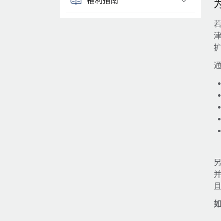
若
津
通
另
并
如