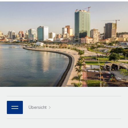
Globales Onboarding und Verwalten von
Gesamtbeschäftigungskosten
Anmelden
Freelancer:innen
Nederlands
WACHSTUMSPHASE
Honorarzahlungen berechnen
PEO
Français
Informationen zu möglichen Währungen und
Startups
Auslagern von komplexen HR-Aufgaben
Abwicklungsfristen für globale Freelancer:innen
Agile HR- und Payroll-Lösungen für wachsende
Deutsch
Unternehmen
INFRASTRUKTUR
LERNEN MIT REMOTE
Mittelstand
Español
Remote Embedded
Maßgeschneiderte HR-Lösungen, um Teams zu
Forschung und Leitfäden
Nahtlose Integration der HR in bestehende Abläufe
vergrößern
Italiano
Fallstudien
Plattform
Enterprise
Português (Portugal)
Integrierte HR-Kernfunktionen für dein Team
HR-Glossar
Globale HR für Konzerne und Großunternehmen
Verknüpfen
Neu
日本語
Checklisten und Vorlagen
Verknüpfung beliebiger KI-Tools mit Remote über unser
PARTNER WERDEN
Bibliothek für Stellenbeschreibungen
한국어
MCP
Übersicht
Strategische Technologiepartner
Webinare
Integrationen
Flexible Einbettung von Global-HR-Funktionen in deine
中文（简体）
Plattform
Prozessoptimierung mit unverzichtbaren Business-