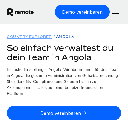
Demo vereinbaren
Startseite
COUNTRY EXPLORER
ANGOLA
Produkte
So einfach verwaltest du
dein Team in Angola
Lösungen
WELTWEITE BESCHÄFTIGUNG
Globale Payroll
Einfache Einstellung in Angola. Wir übernehmen für dein Team
Ressourcen
WELTWEITE ABDECKUNG
Einfache, rechtssicher Payroll
in Angola die gesamte Administration von Gehaltsabrechnung
Country Explorer
über Benefits, Compliance und Steuern bis hin zu
Preise
TOOLS UND RECHNER
Employer of Record
Aktienoptionen – alles auf einer benutzerfreundlichen
Länderspezifische Unterstützung bei der Einstellung
Weltweites Wachstum ohne Kosten für Niederlassungen
Plattform.
Scheinselbstständigkeitsrisiko berechnen
Explorer für US-Bundesstaaten
Länderspezifische Einschätzung des
Contractor of Record
Einfache Einstellung in allen US-Bundesstaaten
Scheinselbstständigkeitsrisikos
English (United States)
Rechtssichere, weltweite Arbeit mit Freelancer:innen
Demo vereinbaren
Remote im Vergleich
Personalkostenrechner
Contractor Management
English
Vergleiche mit unseren Mitbewerbern
Länderspezifische Berechnung der