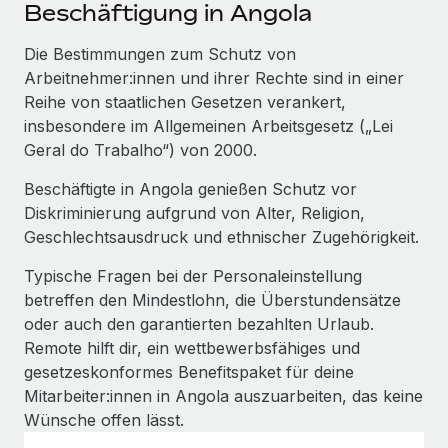
Events
Beschäftigung in Angola
Tools
Partner werden
Newsroom
Die Bestimmungen zum Schutz von
Entdecke die Möglichkeiten einer Partnerschaft
Arbeitnehmer:innen und ihrer Rechte sind in einer
DIENSTLEISTUNGEN
Informationen zu Gehältern und Qualifikationen
Remote Build
Demnächst verfügbar
Reihe von staatlichen Gesetzen verankert,
Frag unsere Expert:innen
Beratung zu Integrationen und KI-Automatisierung
insbesondere im Allgemeinen Arbeitsgesetz („Lei
Insights Center
Hilfe von Expert:innen für globale HR & Compliance
Geral do Trabalho“) von 2000.
Hol dir Unterstützung
Background-Checks
FALLSTUDIEN
Beschäftigte in Angola genießen Schutz vor
Einfacheres Bewerber:innen-Screening
Diskriminierung aufgrund von Alter, Religion,
Alle Ressourcen anzeigen
So hat der KI-Vorreiter Weaviate sein Team mit
Geschlechtsausdruck und ethnischer Zugehörigkeit.
Remote um 120 % vergrößert
Compliance Watchtower
Typische Fragen bei der Personaleinstellung
Lückenlose Compliance
BLOG
Weaviate auf einen Blick Weaviate entwickelt KI-basierte
betreffen den Mindestlohn, die Überstundensätze
Open-Source-Infrastrukturen. Das...
Globale Payroll
Geräteverwaltung
oder auch den garantierten bezahlten Urlaub.
Globale Bereitstellung und Verfolgung von IT-
Remote hilft dir, ein wettbewerbsfähiges und
Mehr erfahren
EOR und PEO
Geräten
gesetzeskonformes Benefitspaket für deine
Contractor Management
Mitarbeiter:innen in Angola auszuarbeiten, das keine
Gründung von Niederlassungen
Strategische Partnerschaft zwischen
Wünsche offen lässt.
Steuern
Schnelle, rechtssichere Gründung von
Reverse Tech und Remote für Contractor