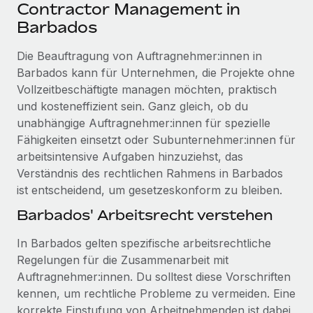
Events
Contractor Management in
Tools
Partner werden
Barbados
Newsroom
Entdecke die Möglichkeiten einer Partnerschaft
Die Beauftragung von Auftragnehmer:innen in
DIENSTLEISTUNGEN
Informationen zu Gehältern und Qualifikationen
Remote Build
Demnächst verfügbar
Barbados kann für Unternehmen, die Projekte ohne
Frag unsere Expert:innen
Beratung zu Integrationen und KI-Automatisierung
Vollzeitbeschäftigte managen möchten, praktisch
Insights Center
Hilfe von Expert:innen für globale HR & Compliance
und kosteneffizient sein. Ganz gleich, ob du
Hol dir Unterstützung
unabhängige Auftragnehmer:innen für spezielle
Background-Checks
FALLSTUDIEN
Fähigkeiten einsetzt oder Subunternehmer:innen für
Einfacheres Bewerber:innen-Screening
Alle Ressourcen anzeigen
arbeitsintensive Aufgaben hinzuziehst, das
So hat der KI-Vorreiter Weaviate sein Team mit
Verständnis des rechtlichen Rahmens in Barbados
Remote um 120 % vergrößert
Compliance Watchtower
ist entscheidend, um gesetzeskonform zu bleiben.
Lückenlose Compliance
BLOG
Weaviate auf einen Blick Weaviate entwickelt KI-basierte
Barbados' Arbeitsrecht verstehen
Open-Source-Infrastrukturen. Das...
Globale Payroll
Geräteverwaltung
Globale Bereitstellung und Verfolgung von IT-
In Barbados gelten spezifische arbeitsrechtliche
Mehr erfahren
EOR und PEO
Geräten
Regelungen für die Zusammenarbeit mit
Contractor Management
Auftragnehmer:innen. Du solltest diese Vorschriften
Gründung von Niederlassungen
Strategische Partnerschaft zwischen
kennen, um rechtliche Probleme zu vermeiden. Eine
Steuern
Schnelle, rechtssichere Gründung von
Reverse Tech und Remote für Contractor
korrekte Einstufung von Arbeitnehmenden ist dabei