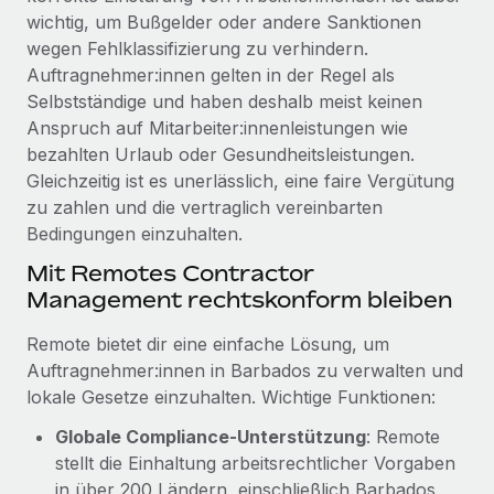
Management und Payroll
Niederlassungen
wichtig, um Bußgelder oder andere Sanktionen
Den Blog erkunden
Reverse Tech auf einen Blick Das Gesundheits- und
wegen Fehlklassifizierung zu verhindern.
Mobilität und Relocation
Wellness-Startup Reverse Tech hat das globale...
Auftragnehmer:innen gelten in der Regel als
Mühelose Relocation von Mitarbeiter:innen
Selbstständige und haben deshalb meist keinen
BLOG
Mehr erfahren
Anspruch auf Mitarbeiter:innenleistungen wie
Benefits
bezahlten Urlaub oder Gesundheitsleistungen.
Neues zu Remote-Produkten: Integration mit
Mühelose Verwaltung von Benefits
Gusto und Zero und Contractor Management
Gleichzeitig ist es unerlässlich, eine faire Vergütung
Plus
zu zahlen und die vertraglich vereinbarten
Bedingungen einzuhalten.
Auch im neuen Jahr wollen wir bei Remote Unternehmen
aller Größen dabei unterstützen, die beste...
Mit Remotes Contractor
Management rechtskonform bleiben
Mehr erfahren
Remote bietet dir eine einfache Lösung, um
Auftragnehmer:innen in Barbados zu verwalten und
Wie Phiture 55 Mitarbeiter:innen in 19 Ländern
lokale Gesetze einzuhalten. Wichtige Funktionen:
mit Remote verwaltet
Globale Compliance‑Unterstützung
: Remote
Phiture ist der unumstrittene Marktführer im Bereich der
stellt die Einhaltung arbeitsrechtlicher Vorgaben
Wachstumsberatung für mobile Apps. Das...
in über 200 Ländern, einschließlich Barbados,