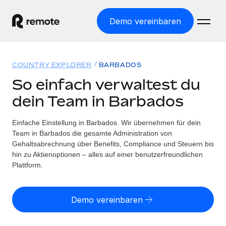
Demo vereinbaren
Startseite
COUNTRY EXPLORER
BARBADOS
Produkte
So einfach verwaltest du
dein Team in Barbados
Lösungen
WELTWEITE BESCHÄFTIGUNG
Globale Payroll
Einfache Einstellung in Barbados. Wir übernehmen für dein
Ressourcen
WELTWEITE ABDECKUNG
Einfache, rechtssicher Payroll
Team in Barbados die gesamte Administration von
Country Explorer
Gehaltsabrechnung über Benefits, Compliance und Steuern bis
Preise
TOOLS UND RECHNER
Employer of Record
hin zu Aktienoptionen – alles auf einer benutzerfreundlichen
Länderspezifische Unterstützung bei der Einstellung
Weltweites Wachstum ohne Kosten für Niederlassungen
Plattform.
Scheinselbstständigkeitsrisiko berechnen
Explorer für US-Bundesstaaten
Länderspezifische Einschätzung des
Contractor of Record
Einfache Einstellung in allen US-Bundesstaaten
Scheinselbstständigkeitsrisikos
English (United States)
Rechtssichere, weltweite Arbeit mit Freelancer:innen
Demo vereinbaren
Remote im Vergleich
Personalkostenrechner
Contractor Management
English
Vergleiche mit unseren Mitbewerbern
Länderspezifische Berechnung der