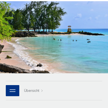
Globales Onboarding und Verwalten von
Gesamtbeschäftigungskosten
Anmelden
Freelancer:innen
Nederlands
WACHSTUMSPHASE
Honorarzahlungen berechnen
PEO
Français
Informationen zu möglichen Währungen und
Startups
Auslagern von komplexen HR-Aufgaben
Abwicklungsfristen für globale Freelancer:innen
Agile HR- und Payroll-Lösungen für wachsende
Deutsch
Unternehmen
INFRASTRUKTUR
LERNEN MIT REMOTE
Mittelstand
Español
Remote Embedded
Maßgeschneiderte HR-Lösungen, um Teams zu
Forschung und Leitfäden
Nahtlose Integration der HR in bestehende Abläufe
vergrößern
Italiano
Fallstudien
Plattform
Enterprise
Português (Portugal)
Integrierte HR-Kernfunktionen für dein Team
HR-Glossar
Globale HR für Konzerne und Großunternehmen
Verknüpfen
Neu
日本語
Checklisten und Vorlagen
Verknüpfung beliebiger KI-Tools mit Remote über unser
PARTNER WERDEN
Bibliothek für Stellenbeschreibungen
한국어
MCP
Übersicht
Strategische Technologiepartner
Webinare
Integrationen
Flexible Einbettung von Global-HR-Funktionen in deine
中文（简体）
Plattform
Prozessoptimierung mit unverzichtbaren Business-