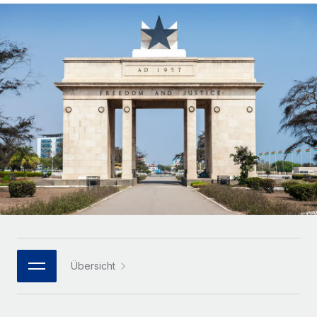
Globales Onboarding und Verwalten von
Gesamtbeschäftigungskosten
Anmelden
Freelancer:innen
Nederlands
WACHSTUMSPHASE
Honorarzahlungen berechnen
PEO
Français
Informationen zu möglichen Währungen und
Startups
Auslagern von komplexen HR-Aufgaben
Abwicklungsfristen für globale Freelancer:innen
Agile HR- und Payroll-Lösungen für wachsende
Deutsch
Unternehmen
INFRASTRUKTUR
LERNEN MIT REMOTE
Mittelstand
Español
Remote Embedded
Maßgeschneiderte HR-Lösungen, um Teams zu
Forschung und Leitfäden
Nahtlose Integration der HR in bestehende Abläufe
vergrößern
Italiano
Fallstudien
Plattform
Enterprise
Português (Portugal)
Integrierte HR-Kernfunktionen für dein Team
HR-Glossar
Globale HR für Konzerne und Großunternehmen
Verknüpfen
Neu
日本語
Checklisten und Vorlagen
Verknüpfung beliebiger KI-Tools mit Remote über unser
PARTNER WERDEN
Bibliothek für Stellenbeschreibungen
한국어
MCP
Übersicht
Strategische Technologiepartner
Webinare
Integrationen
Flexible Einbettung von Global-HR-Funktionen in deine
中文（简体）
Plattform
Prozessoptimierung mit unverzichtbaren Business-