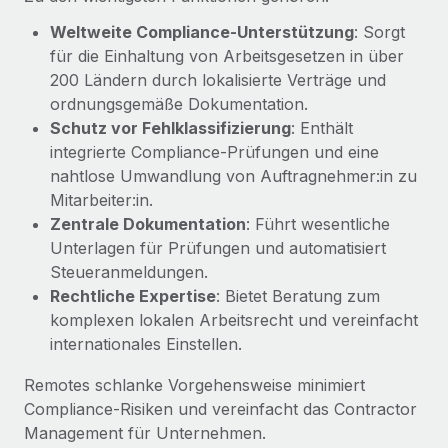
Management und Payroll
Niederlassungen
Den Blog erkunden
Weltweite Compliance-Unterstützung
: Sorgt
Reverse Tech auf einen Blick Das Gesundheits- und
für die Einhaltung von Arbeitsgesetzen in über
Mobilität und Relocation
Wellness-Startup Reverse Tech hat das globale...
200 Ländern durch lokalisierte Verträge und
Mühelose Relocation von Mitarbeiter:innen
BLOG
ordnungsgemäße Dokumentation.
Mehr erfahren
Benefits
Schutz vor Fehlklassifizierung
: Enthält
Neues zu Remote-Produkten: Integration mit
Mühelose Verwaltung von Benefits
integrierte Compliance-Prüfungen und eine
Gusto und Zero und Contractor Management
nahtlose Umwandlung von Auftragnehmer:in zu
Plus
Mitarbeiter:in.
Auch im neuen Jahr wollen wir bei Remote Unternehmen
Zentrale Dokumentation
: Führt wesentliche
aller Größen dabei unterstützen, die beste...
Unterlagen für Prüfungen und automatisiert
Steueranmeldungen.
Mehr erfahren
Rechtliche Expertise
: Bietet Beratung zum
komplexen lokalen Arbeitsrecht und vereinfacht
internationales Einstellen.
Wie Phiture 55 Mitarbeiter:innen in 19 Ländern
mit Remote verwaltet
Remotes schlanke Vorgehensweise minimiert
Phiture ist der unumstrittene Marktführer im Bereich der
Compliance‑Risiken und vereinfacht das Contractor
Wachstumsberatung für mobile Apps. Das...
Management für Unternehmen.