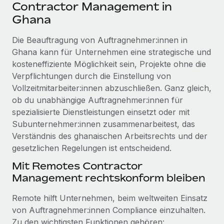
Events
Contractor Management in
Tools
Partner werden
Ghana
Newsroom
Entdecke die Möglichkeiten einer Partnerschaft
Die Beauftragung von Auftragnehmer:innen in
DIENSTLEISTUNGEN
Informationen zu Gehältern und Qualifikationen
Remote Build
Demnächst verfügbar
Ghana kann für Unternehmen eine strategische und
Frag unsere Expert:innen
Beratung zu Integrationen und KI-Automatisierung
kosteneffiziente Möglichkeit sein, Projekte ohne die
Insights Center
Hilfe von Expert:innen für globale HR & Compliance
Verpflichtungen durch die Einstellung von
Hol dir Unterstützung
Vollzeitmitarbeiter:innen abzuschließen. Ganz gleich,
Background-Checks
FALLSTUDIEN
ob du unabhängige Auftragnehmer:innen für
Einfacheres Bewerber:innen-Screening
Alle Ressourcen anzeigen
spezialisierte Dienstleistungen einsetzt oder mit
So hat der KI-Vorreiter Weaviate sein Team mit
Subunternehmer:innen zusammenarbeitest, das
Remote um 120 % vergrößert
Compliance Watchtower
Verständnis des ghanaischen Arbeitsrechts und der
Lückenlose Compliance
BLOG
Weaviate auf einen Blick Weaviate entwickelt KI-basierte
gesetzlichen Regelungen ist entscheidend.
Open-Source-Infrastrukturen. Das...
Globale Payroll
Geräteverwaltung
Mit Remotes Contractor
Globale Bereitstellung und Verfolgung von IT-
Mehr erfahren
EOR und PEO
Management rechtskonform bleiben
Geräten
Contractor Management
Remote hilft Unternehmen, beim weltweiten Einsatz
Gründung von Niederlassungen
Strategische Partnerschaft zwischen
von Auftragnehmer:innen Compliance einzuhalten.
Steuern
Schnelle, rechtssichere Gründung von
Reverse Tech und Remote für Contractor
Zu den wichtigsten Funktionen gehören: