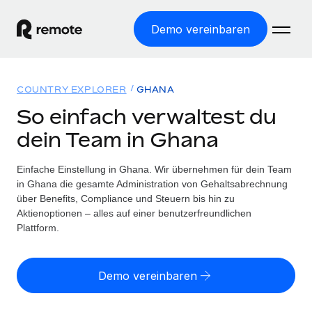
Demo vereinbaren
Startseite
COUNTRY EXPLORER
GHANA
Produkte
So einfach verwaltest du
dein Team in Ghana
Lösungen
WELTWEITE BESCHÄFTIGUNG
Globale Payroll
Einfache Einstellung in Ghana. Wir übernehmen für dein Team
Ressourcen
WELTWEITE ABDECKUNG
Einfache, rechtssicher Payroll
in Ghana die gesamte Administration von Gehaltsabrechnung
Country Explorer
über Benefits, Compliance und Steuern bis hin zu
Preise
TOOLS UND RECHNER
Employer of Record
Aktienoptionen – alles auf einer benutzerfreundlichen
Länderspezifische Unterstützung bei der Einstellung
Weltweites Wachstum ohne Kosten für Niederlassungen
Plattform.
Scheinselbstständigkeitsrisiko berechnen
Explorer für US-Bundesstaaten
Länderspezifische Einschätzung des
Contractor of Record
Einfache Einstellung in allen US-Bundesstaaten
Scheinselbstständigkeitsrisikos
English (United States)
Rechtssichere, weltweite Arbeit mit Freelancer:innen
Demo vereinbaren
Remote im Vergleich
Personalkostenrechner
Contractor Management
English
Vergleiche mit unseren Mitbewerbern
Länderspezifische Berechnung der