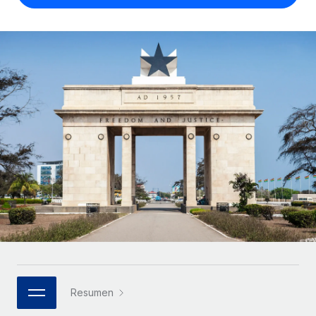
Compáranos con otras empresas.
Iniciar sesión
Contractor Management
Nederlands
Calculadora de pagos a autónomos
Integra y gestiona a autónomos globalmente.
Descubre opciones de divisas y tiempos de pago para
ETAPAS DE CRECIMIENTO
Français
autónomos globales.
PEO
Startups
Externaliza tareas laborales complejas.
Deutsch
Soluciones ágiles de RR. HH. globales y nóminas para
APRENDIZAJE CON REMOTE
empresas en crecimiento.
Español
Guías y recursos
INFRAESTRUCTURA
Mediana empresa
Conexión Remote
Casos prácticos
Amplía tu equipo con soluciones de RR. HH.
Italiano
Integra los RR. HH. en tus flujos de trabajo sin
personalizadas.
Glosario de RR. HH.
complicaciones.
Português (Portugal)
Empresa
Listas de verificación y plantillas
Plataforma
RR. HH. globales para grandes empresas.
日本語
Funciones esenciales de RR. HH. integradas para tu
Biblioteca de descripciones de puestos
equipo.
한국어
ASOCIARSE
Webinarios
Conectar
Nuevo
Socios tecnológicos estratégicos
Resumen
中文（简体）
Conecta cualquier herramienta de IA con Remote
Eventos
Integra la gestión de los RR. HH. globales en tu
mediante nuestro MCP.