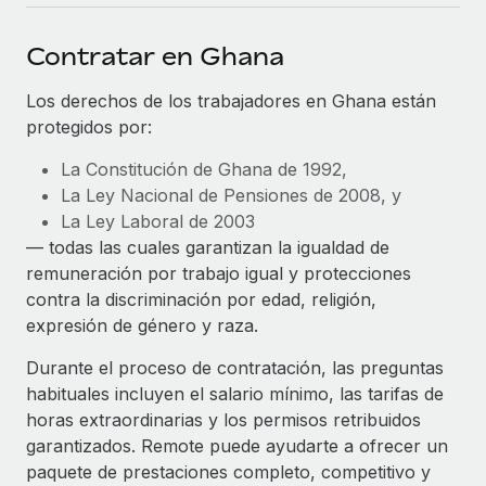
plataforma de forma flexible.
Sala de prensa
Integraciones
Contratar en Ghana
Asociarse
Optimiza los procesos con herramientas empresariales
Información sobre salarios y talento
Descubre oportunidades de colaborar con nosotros.
esenciales.
Los derechos de los trabajadores en Ghana están
Centro de información
protegidos por:
Remote Build
Próximamente
Consultoría de integraciones y automatización con IA.
Obtén ayuda
SERVICIOS
La Constitución de Ghana de 1992,
La Ley Nacional de Pensiones de 2008, y
Pregunta a un experto
Consulta todos los recursos
La Ley Laboral de 2003
CASOS PRÁCTICOS
Obtén ayuda de gente experta en RR. HH. globales
— todas las cuales garantizan la igualdad de
y cumplimiento normativo.
remuneración por trabajo igual y protecciones
BLOG
contra la discriminación por edad, religión,
Comprobaciones de antecedentes
Nómina global
expresión de género y raza.
Simplifica los procesos de cribado de candidatos.
EOR y PEO
Durante el proceso de contratación, las preguntas
Cumplimiento normativo
habituales incluyen el salario mínimo, las tarifas de
Contractor Management
Adelántate a los riesgos de cumplimiento
horas extraordinarias y los permisos retribuidos
normativo.
Impuestos
garantizados. Remote puede ayudarte a ofrecer un
paquete de prestaciones completo, competitivo y
Gestión de dispositivos