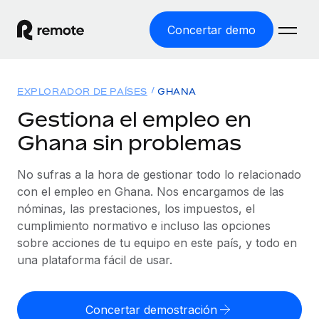
Concertar demo
Inicio
EXPLORADOR DE PAÍSES
GHANA
Productos
Gestiona el empleo en
Ghana sin problemas
Soluciones
EMPLEO GLOBAL
Nómina global
No sufras a la hora de gestionar todo lo relacionado
Recursos
COBERTURA MUNDIAL
Gestiona las nóminas de forma sencilla y conforme a la
con el empleo en Ghana. Nos encargamos de las
Explorador de países
legalidad.
nóminas, las prestaciones, los impuestos, el
Precios
HERRAMIENTAS Y CALCULADORAS
Consulta el soporte del empleo global según el país.
cumplimiento normativo e incluso las opciones
Employer of Record
Calculadora del riesgo de clasificación errónea
sobre acciones de tu equipo en este país, y todo en
Explorador estatal de EE. UU.
Expándete en todo el mundo sin gastar en entidades.
Consulta el riesgo de clasificación errónea por país.
una plataforma fácil de usar.
Simplifica la contratación en todos los estados de EE.
Español
Contractor of Record
Calculadora del coste por empleado
UU.
Contrata a autónomos en cualquier parte del mundo
Calcula lo que cuestan los empleados en total en
Concertar demostración
English
Comparador de Remote
cumpliendo la normativa.
cualquier país.