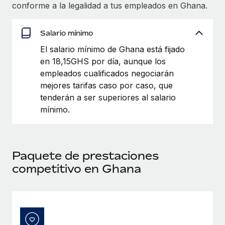
Explora el blog
conforme a la legalidad a tus empleados en Ghana.
Proporciona dispositivos tecnológicos y contrólalos
en todo el mundo.
Salario mínimo
BLOG
Apertura de entidades
El salario mínimo de Ghana está fijado
Abre entidades conforme a la legalidad enseguida.
Novedades de producto de Remote:
en 18,15GHS por día, aunque los
Integraciones con Gusto y Xero y Contractor
empleados cualificados negociarán
Movilidad y reubicación
Management Plus
mejores tarifas caso por caso, que
Reubica a los empleados con facilidad.
La misión de Remote sigue siendo ayudar a empresas de
tenderán a ser superiores al salario
todos los tamaños a contratar, gestionar y...
mínimo.
Prestaciones
Gestiona las prestaciones de los empleados sin
Más información
complicaciones.
Paquete de prestaciones
Pento se convierte en un empleador equitativo
competitivo en Ghana
con Remote
Gestionar las nóminas internamente es complicado. Tardas
semanas en hacerlo manualmente y, al mes...
Más información