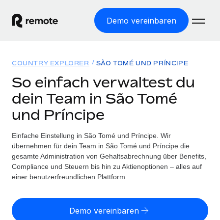
Demo vereinbaren
Startseite
COUNTRY EXPLORER
SÃO TOMÉ UND PRÍNCIPE
Produkte
So einfach verwaltest du
dein Team in São Tomé
Lösungen
WELTWEITE BESCHÄFTIGUNG
und Príncipe
Globale Payroll
Ressourcen
WELTWEITE ABDECKUNG
Einfache, rechtssicher Payroll
Einfache Einstellung in São Tomé und Príncipe. Wir
Country Explorer
Preise
übernehmen für dein Team in São Tomé und Príncipe die
TOOLS UND RECHNER
Employer of Record
Länderspezifische Unterstützung bei der Einstellung
gesamte Administration von Gehaltsabrechnung über Benefits,
Weltweites Wachstum ohne Kosten für Niederlassungen
Scheinselbstständigkeitsrisiko berechnen
Compliance und Steuern bis hin zu Aktienoptionen – alles auf
Explorer für US-Bundesstaaten
Länderspezifische Einschätzung des
einer benutzerfreundlichen Plattform.
Contractor of Record
Einfache Einstellung in allen US-Bundesstaaten
Scheinselbstständigkeitsrisikos
English (United States)
Rechtssichere, weltweite Arbeit mit Freelancer:innen
Remote im Vergleich
Personalkostenrechner
Demo vereinbaren
Contractor Management
English
Vergleiche mit unseren Mitbewerbern
Länderspezifische Berechnung der