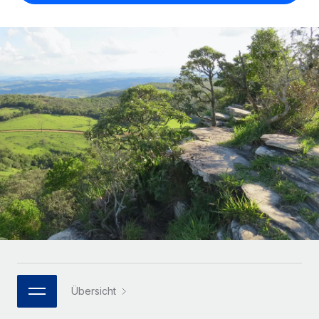
Globales Onboarding und Verwalten von
Gesamtbeschäftigungskosten
Anmelden
Freelancer:innen
Nederlands
WACHSTUMSPHASE
Honorarzahlungen berechnen
PEO
Français
Informationen zu möglichen Währungen und
Startups
Auslagern von komplexen HR-Aufgaben
Abwicklungsfristen für globale Freelancer:innen
Agile HR- und Payroll-Lösungen für wachsende
Deutsch
Unternehmen
INFRASTRUKTUR
LERNEN MIT REMOTE
Mittelstand
Español
Remote Embedded
Maßgeschneiderte HR-Lösungen, um Teams zu
Forschung und Leitfäden
Nahtlose Integration der HR in bestehende Abläufe
vergrößern
Italiano
Fallstudien
Plattform
Enterprise
Português (Portugal)
Integrierte HR-Kernfunktionen für dein Team
HR-Glossar
Globale HR für Konzerne und Großunternehmen
Verknüpfen
Neu
日本語
Checklisten und Vorlagen
Verknüpfung beliebiger KI-Tools mit Remote über unser
PARTNER WERDEN
Bibliothek für Stellenbeschreibungen
한국어
MCP
Strategische Technologiepartner
Übersicht
Webinare
Integrationen
Flexible Einbettung von Global-HR-Funktionen in deine
中文（简体）
Plattform
Prozessoptimierung mit unverzichtbaren Business-