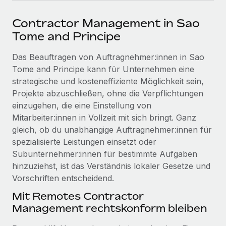
Events
Tools
Partner werden
Contractor Management in Sao
Newsroom
Entdecke die Möglichkeiten einer Partnerschaft
Tome and Principe
DIENSTLEISTUNGEN
Informationen zu Gehältern und Qualifikationen
Remote Build
Demnächst verfügbar
Das Beauftragen von Auftragnehmer:innen in Sao
Frag unsere Expert:innen
Beratung zu Integrationen und KI-Automatisierung
Insights Center
Tome and Principe kann für Unternehmen eine
Hilfe von Expert:innen für globale HR & Compliance
strategische und kosteneffiziente Möglichkeit sein,
Hol dir Unterstützung
Projekte abzuschließen, ohne die Verpflichtungen
Background-Checks
FALLSTUDIEN
einzugehen, die eine Einstellung von
Einfacheres Bewerber:innen-Screening
Alle Ressourcen anzeigen
Mitarbeiter:innen in Vollzeit mit sich bringt. Ganz
So hat der KI-Vorreiter Weaviate sein Team mit
Remote um 120 % vergrößert
Compliance Watchtower
gleich, ob du unabhängige Auftragnehmer:innen für
Lückenlose Compliance
BLOG
spezialisierte Leistungen einsetzt oder
Weaviate auf einen Blick Weaviate entwickelt KI-basierte
Subunternehmer:innen für bestimmte Aufgaben
Open-Source-Infrastrukturen. Das...
Globale Payroll
Geräteverwaltung
hinzuziehst, ist das Verständnis lokaler Gesetze und
Globale Bereitstellung und Verfolgung von IT-
Mehr erfahren
EOR und PEO
Vorschriften entscheidend.
Geräten
Mit Remotes Contractor
Contractor Management
Management rechtskonform bleiben
Gründung von Niederlassungen
Strategische Partnerschaft zwischen
Steuern
Schnelle, rechtssichere Gründung von
Reverse Tech und Remote für Contractor