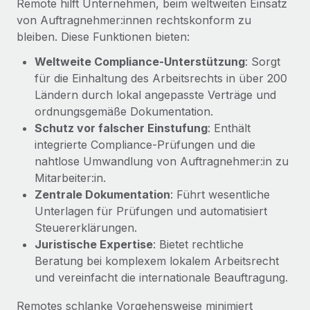
Remote hilft Unternehmen, beim weltweiten Einsatz
Management und Payroll
Niederlassungen
Den Blog erkunden
von Auftragnehmer:innen rechtskonform zu
Reverse Tech auf einen Blick Das Gesundheits- und
bleiben. Diese Funktionen bieten:
Mobilität und Relocation
Wellness-Startup Reverse Tech hat das globale...
Mühelose Relocation von Mitarbeiter:innen
Weltweite Compliance‑Unterstützung
: Sorgt
BLOG
Mehr erfahren
für die Einhaltung des Arbeitsrechts in über 200
Benefits
Ländern durch lokal angepasste Verträge und
Neues zu Remote-Produkten: Integration mit
Mühelose Verwaltung von Benefits
Gusto und Zero und Contractor Management
ordnungsgemäße Dokumentation.
Plus
Schutz vor falscher Einstufung
: Enthält
integrierte Compliance‑Prüfungen und die
Auch im neuen Jahr wollen wir bei Remote Unternehmen
nahtlose Umwandlung von Auftragnehmer:in zu
aller Größen dabei unterstützen, die beste...
Mitarbeiter:in.
Mehr erfahren
Zentrale Dokumentation
: Führt wesentliche
Unterlagen für Prüfungen und automatisiert
Steuererklärungen.
Wie Phiture 55 Mitarbeiter:innen in 19 Ländern
Juristische Expertise
: Bietet rechtliche
mit Remote verwaltet
Beratung bei komplexem lokalem Arbeitsrecht
Phiture ist der unumstrittene Marktführer im Bereich der
und vereinfacht die internationale Beauftragung.
Wachstumsberatung für mobile Apps. Das...
Remotes schlanke Vorgehensweise minimiert